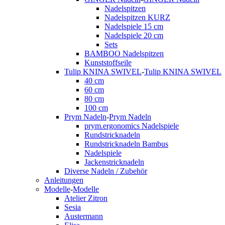
Nadelspitzen
Nadelspitzen KURZ
Nadelspiele 15 cm
Nadelspiele 20 cm
Sets
BAMBOO Nadelspitzen
Kunststoffseile
Tulip KNINA SWIVEL
-
Tulip KNINA SWIVEL
40 cm
60 cm
80 cm
100 cm
Prym Nadeln
-
Prym Nadeln
prym.ergonomics Nadelspiele
Rundstricknadeln
Rundstricknadeln Bambus
Nadelspiele
Jackenstricknadeln
Diverse Nadeln / Zubehör
Anleitungen
Modelle
-
Modelle
Atelier Zitron
Sesia
Austermann