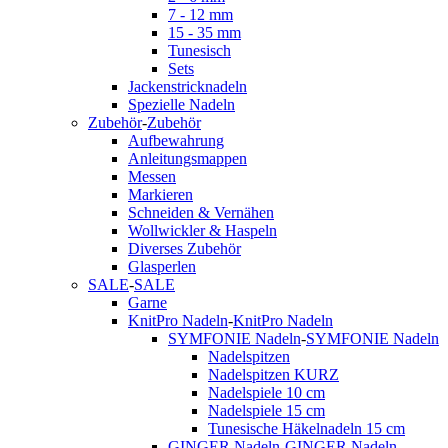
7 - 12 mm
15 - 35 mm
Tunesisch
Sets
Jackenstricknadeln
Spezielle Nadeln
Zubehör
-
Zubehör
Aufbewahrung
Anleitungsmappen
Messen
Markieren
Schneiden & Vernähen
Wollwickler & Haspeln
Diverses Zubehör
Glasperlen
SALE
-
SALE
Garne
KnitPro Nadeln
-
KnitPro Nadeln
SYMFONIE Nadeln
-
SYMFONIE Nadeln
Nadelspitzen
Nadelspitzen KURZ
Nadelspiele 10 cm
Nadelspiele 15 cm
Tunesische Häkelnadeln 15 cm
GINGER Nadeln
-
GINGER Nadeln