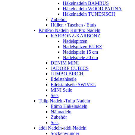
Häkelnadeln BAMBUS
Häkelnadeln WOOD PATINA
Häkelnadeln TUNESISCH
Zubehör
Hüllen / Taschen / Etuis
KnitPro Nadeln
-
KnitPro Nadeln
KARBONZ
-
KARBONZ
Nadelspitzen
Nadelspitzen KURZ
Nadelspiele 15 cm
Nadelspiele 20 cm
DENIM MINI
JADORE CUBICS
JUMBO BIRCH
Edelstahlseile
Edelstahlseile SWIVEL
MINI Seile
Sets
Tulip Nadeln
-
Tulip Nadeln
Etimo Häkelnadeln
Nähnadeln
Zubehör
Sets
addi Nadeln
-
addi Nadeln
Sockenwunder