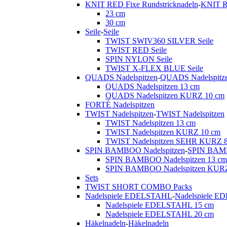
KNIT RED Fixe Rundstricknadeln
-
KNIT R
23 cm
30 cm
Seile
-
Seile
TWIST SWIV360 SILVER Seile
TWIST RED Seile
SPIN NYLON Seile
TWIST X-FLEX BLUE Seile
QUADS Nadelspitzen
-
QUADS Nadelspitz
QUADS Nadelspitzen 13 cm
QUADS Nadelspitzen KURZ 10 cm
FORTÉ Nadelspitzen
TWIST Nadelspitzen
-
TWIST Nadelspitzen
TWIST Nadelspitzen 13 cm
TWIST Nadelspitzen KURZ 10 cm
TWIST Nadelspitzen SEHR KURZ 
SPIN BAMBOO Nadelspitzen
-
SPIN BAMB
SPIN BAMBOO Nadelspitzen 13 cm
SPIN BAMBOO Nadelspitzen KURZ
Sets
TWIST SHORT COMBO Packs
Nadelspiele EDELSTAHL
-
Nadelspiele 
Nadelspiele EDELSTAHL 15 cm
Nadelspiele EDELSTAHL 20 cm
Häkelnadeln
-
Häkelnadeln