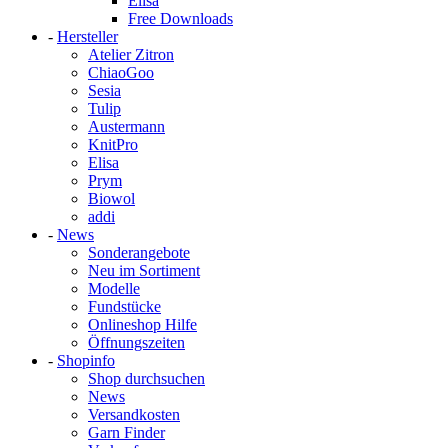
Elisa
Free Downloads
-
Hersteller
Atelier Zitron
ChiaoGoo
Sesia
Tulip
Austermann
KnitPro
Elisa
Prym
Biowol
addi
-
News
Sonderangebote
Neu im Sortiment
Modelle
Fundstücke
Onlineshop Hilfe
Öffnungszeiten
-
Shopinfo
Shop durchsuchen
News
Versandkosten
Garn Finder