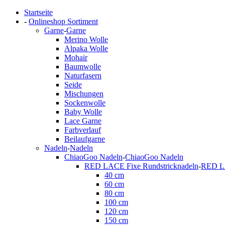
Startseite
-
Onlineshop Sortiment
Garne
-
Garne
Merino Wolle
Alpaka Wolle
Mohair
Baumwolle
Naturfasern
Seide
Mischungen
Sockenwolle
Baby Wolle
Lace Garne
Farbverlauf
Beilaufgarne
Nadeln
-
Nadeln
ChiaoGoo Nadeln
-
ChiaoGoo Nadeln
RED LACE Fixe Rundstricknadeln
-
RED LA
40 cm
60 cm
80 cm
100 cm
120 cm
150 cm