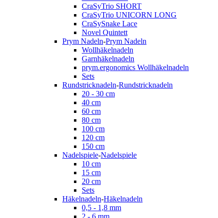
CraSyTrio SHORT
CraSyTrio UNICORN LONG
CraSySnake Lace
Novel Quintett
Prym Nadeln
-
Prym Nadeln
Wollhäkelnadeln
Garnhäkelnadeln
prym.ergonomics Wollhäkelnadeln
Sets
Rundstricknadeln
-
Rundstricknadeln
20 - 30 cm
40 cm
60 cm
80 cm
100 cm
120 cm
150 cm
Nadelspiele
-
Nadelspiele
10 cm
15 cm
20 cm
Sets
Häkelnadeln
-
Häkelnadeln
0,5 - 1,8 mm
2 - 6 mm