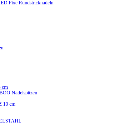
ED Fixe Rundstricknadeln
en
8 cm
OO Nadelspitzen
 10 cm
EDELSTAHL