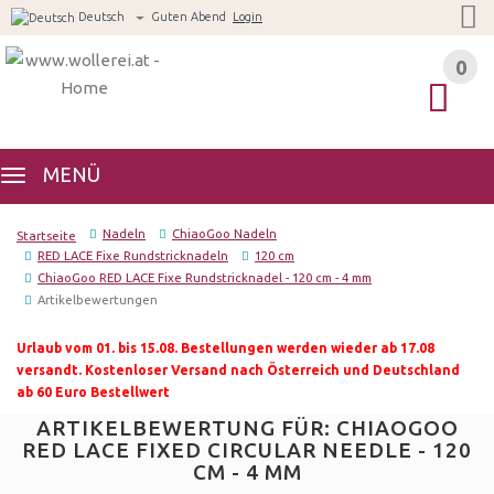
Deutsch
Guten Abend
Login
0
0
MENÜ
Nadeln
ChiaoGoo Nadeln
Startseite
RED LACE Fixe Rundstricknadeln
120 cm
ChiaoGoo RED LACE Fixe Rundstricknadel - 120 cm - 4 mm
Artikelbewertungen
Urlaub vom 01. bis 15.08. Bestellungen werden wieder ab 17.08
versandt. Kostenloser Versand nach Österreich und Deutschland
ab 60 Euro Bestellwert
ARTIKELBEWERTUNG FÜR: CHIAOGOO
RED LACE FIXED CIRCULAR NEEDLE - 120
CM - 4 MM