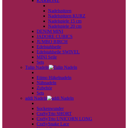
KARBONZ
back
Nadelspitzen
Nadelspitzen KURZ
Nadelspiele 15 cm
Nadelspiele 20 cm
DENIM MINI
JADORE CUBICS
JUMBO BIRCH
Edelstahlseile
Edelstahlseile SWIVEL
MINI Seile
Sets
Tulip Nadeln
back
Etimo Häkelnadeln
Nähnadeln
Zubehör
Sets
addi Nadeln
back
Sockenwunder
CraSyTrio SHORT
CraSyTrio UNICORN LONG
CraSySnake Lace