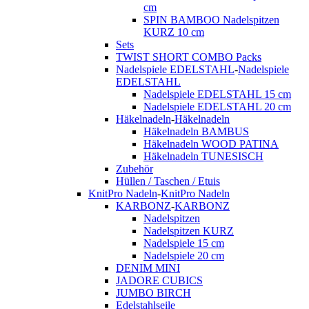
cm
SPIN BAMBOO Nadelspitzen
KURZ 10 cm
Sets
TWIST SHORT COMBO Packs
Nadelspiele EDELSTAHL
-
Nadelspiele
EDELSTAHL
Nadelspiele EDELSTAHL 15 cm
Nadelspiele EDELSTAHL 20 cm
Häkelnadeln
-
Häkelnadeln
Häkelnadeln BAMBUS
Häkelnadeln WOOD PATINA
Häkelnadeln TUNESISCH
Zubehör
Hüllen / Taschen / Etuis
KnitPro Nadeln
-
KnitPro Nadeln
KARBONZ
-
KARBONZ
Nadelspitzen
Nadelspitzen KURZ
Nadelspiele 15 cm
Nadelspiele 20 cm
DENIM MINI
JADORE CUBICS
JUMBO BIRCH
Edelstahlseile