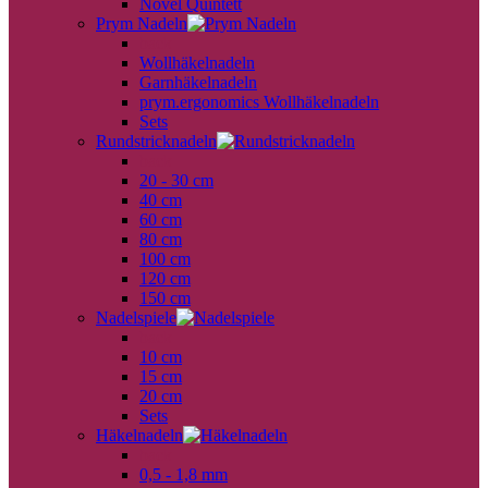
Novel Quintett
Prym Nadeln
back
Wollhäkelnadeln
Garnhäkelnadeln
prym.ergonomics Wollhäkelnadeln
Sets
Rundstricknadeln
back
20 - 30 cm
40 cm
60 cm
80 cm
100 cm
120 cm
150 cm
Nadelspiele
back
10 cm
15 cm
20 cm
Sets
Häkelnadeln
back
0,5 - 1,8 mm