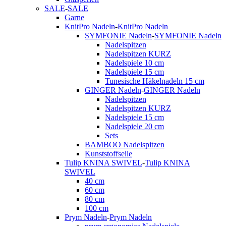
SALE
-
SALE
Garne
KnitPro Nadeln
-
KnitPro Nadeln
SYMFONIE Nadeln
-
SYMFONIE Nadeln
Nadelspitzen
Nadelspitzen KURZ
Nadelspiele 10 cm
Nadelspiele 15 cm
Tunesische Häkelnadeln 15 cm
GINGER Nadeln
-
GINGER Nadeln
Nadelspitzen
Nadelspitzen KURZ
Nadelspiele 15 cm
Nadelspiele 20 cm
Sets
BAMBOO Nadelspitzen
Kunststoffseile
Tulip KNINA SWIVEL
-
Tulip KNINA
SWIVEL
40 cm
60 cm
80 cm
100 cm
Prym Nadeln
-
Prym Nadeln