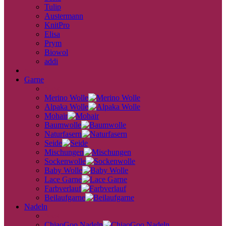
Tulip
Austermann
KnitPro
Elisa
Prym
Biowol
addi
back
Garne
back
Merino Wolle
Alpaka Wolle
Mohair
Baumwolle
Naturfasern
Seide
Mischungen
Sockenwolle
Baby Wolle
Lace Garne
Farbverlauf
Beilaufgarne
Nadeln
back
ChiaoGoo Nadeln