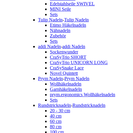
Edelstahlseile SWIVEL
MINI Seile
Sets
Tulip Nadeln
-
Tulip Nadeln
Etimo Häkelnadeln
Nähnadeln
Zubehör
Sets
addi Nadeln
-
addi Nadeln
Sockenwunder
CraSyTrio SHORT
CraSyTrio UNICORN LONG
CraSySnake Lace
Novel Quintett
Prym Nadeln
-
Prym Nadeln
Wollhäkelnadeln
Garnhäkelnadeln
prym.ergonomics Wollhäkelnadeln
Sets
Rundstricknadeln
-
Rundstricknadeln
20 - 30 cm
40 cm
60 cm
80 cm
100 cm