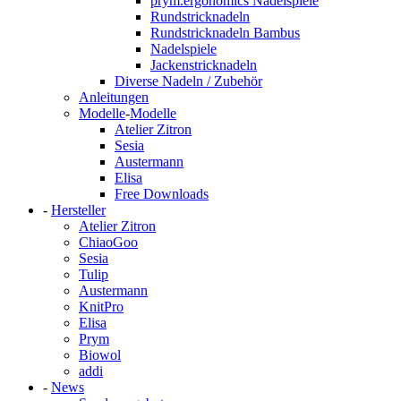
prym.ergonomics Nadelspiele
Rundstricknadeln
Rundstricknadeln Bambus
Nadelspiele
Jackenstricknadeln
Diverse Nadeln / Zubehör
Anleitungen
Modelle
-
Modelle
Atelier Zitron
Sesia
Austermann
Elisa
Free Downloads
-
Hersteller
Atelier Zitron
ChiaoGoo
Sesia
Tulip
Austermann
KnitPro
Elisa
Prym
Biowol
addi
-
News