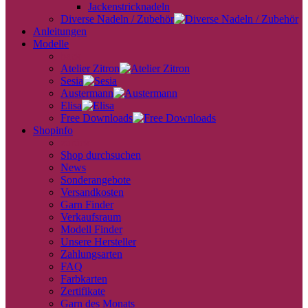
Jackenstricknadeln
Diverse Nadeln / Zubehör
Anleitungen
Modelle
back
Atelier Zitron
Sesia
Austermann
Elisa
Free Downloads
Shopinfo
zurück
Shop durchsuchen
News
Sonderangebote
Versandkosten
Garn Finder
Verkaufsraum
Modell Finder
Unsere Hersteller
Zahlungsarten
FAQ
Farbkarten
Zertifikate
Garn des Monats