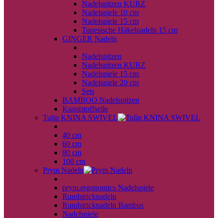
Nadelspitzen KURZ
Nadelspiele 10 cm
Nadelspiele 15 cm
Tunesische Häkelnadeln 15 cm
GINGER Nadeln
back
Nadelspitzen
Nadelspitzen KURZ
Nadelspiele 15 cm
Nadelspiele 20 cm
Sets
BAMBOO Nadelspitzen
Kunststoffseile
Tulip KNINA SWIVEL
back
40 cm
60 cm
80 cm
100 cm
Prym Nadeln
back
prym.ergonomics Nadelspiele
Rundstricknadeln
Rundstricknadeln Bambus
Nadelspiele