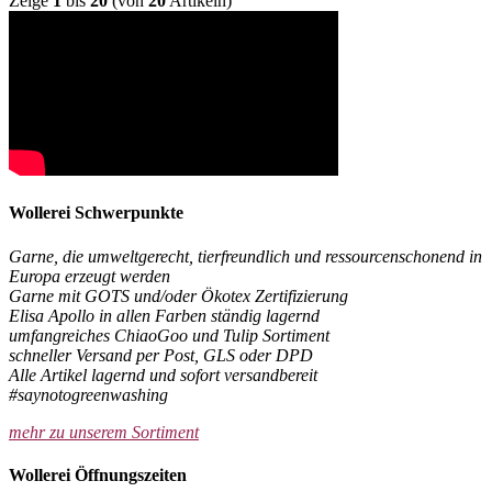
Zeige
1
bis
20
(von
20
Artikeln)
Wollerei Schwerpunkte
Garne, die umweltgerecht, tierfreundlich und ressourcenschonend in
Europa erzeugt werden
Garne mit GOTS und/oder Ökotex Zertifizierung
Elisa Apollo in allen Farben ständig lagernd
umfangreiches ChiaoGoo und Tulip Sortiment
schneller Versand per Post, GLS oder DPD
Alle Artikel lagernd und sofort versandbereit
#saynotogreenwashing
mehr zu unserem Sortiment
Wollerei Öffnungszeiten