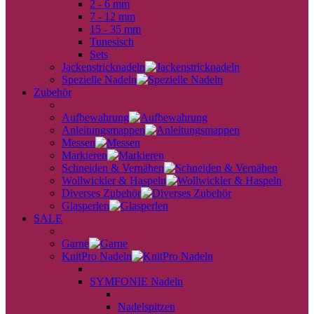
2 - 6 mm
7 - 12 mm
15 - 35 mm
Tunesisch
Sets
Jackenstricknadeln
Spezielle Nadeln
Zubehör
back
Aufbewahrung
Anleitungsmappen
Messen
Markieren
Schneiden & Vernähen
Wollwickler & Haspeln
Diverses Zubehör
Glasperlen
SALE
back
Garne
KnitPro Nadeln
back
SYMFONIE Nadeln
back
Nadelspitzen