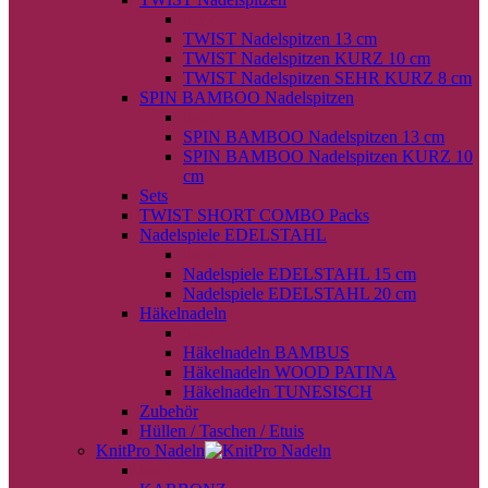
back
TWIST Nadelspitzen 13 cm
TWIST Nadelspitzen KURZ 10 cm
TWIST Nadelspitzen SEHR KURZ 8 cm
SPIN BAMBOO Nadelspitzen
back
SPIN BAMBOO Nadelspitzen 13 cm
SPIN BAMBOO Nadelspitzen KURZ 10
cm
Sets
TWIST SHORT COMBO Packs
Nadelspiele EDELSTAHL
back
Nadelspiele EDELSTAHL 15 cm
Nadelspiele EDELSTAHL 20 cm
Häkelnadeln
back
Häkelnadeln BAMBUS
Häkelnadeln WOOD PATINA
Häkelnadeln TUNESISCH
Zubehör
Hüllen / Taschen / Etuis
KnitPro Nadeln
back