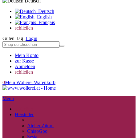
Deutsch
Deutsch
English
Français
schließen
Guten Tag
Login
Mein Konto
zur Kasse
Anmelden
schließen
0
Mein Wollerei Warenkorb
Menü
schließen
Hersteller
zurück
Atelier Zitron
ChiaoGoo
Sesia