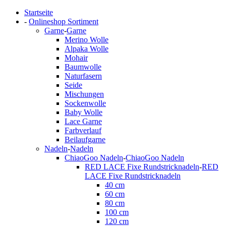
Startseite
-
Onlineshop Sortiment
Garne
-
Garne
Merino Wolle
Alpaka Wolle
Mohair
Baumwolle
Naturfasern
Seide
Mischungen
Sockenwolle
Baby Wolle
Lace Garne
Farbverlauf
Beilaufgarne
Nadeln
-
Nadeln
ChiaoGoo Nadeln
-
ChiaoGoo Nadeln
RED LACE Fixe Rundstricknadeln
-
RED
LACE Fixe Rundstricknadeln
40 cm
60 cm
80 cm
100 cm
120 cm