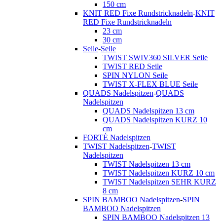
150 cm
KNIT RED Fixe Rundstricknadeln
-
KNIT
RED Fixe Rundstricknadeln
23 cm
30 cm
Seile
-
Seile
TWIST SWIV360 SILVER Seile
TWIST RED Seile
SPIN NYLON Seile
TWIST X-FLEX BLUE Seile
QUADS Nadelspitzen
-
QUADS
Nadelspitzen
QUADS Nadelspitzen 13 cm
QUADS Nadelspitzen KURZ 10
cm
FORTÉ Nadelspitzen
TWIST Nadelspitzen
-
TWIST
Nadelspitzen
TWIST Nadelspitzen 13 cm
TWIST Nadelspitzen KURZ 10 cm
TWIST Nadelspitzen SEHR KURZ
8 cm
SPIN BAMBOO Nadelspitzen
-
SPIN
BAMBOO Nadelspitzen
SPIN BAMBOO Nadelspitzen 13