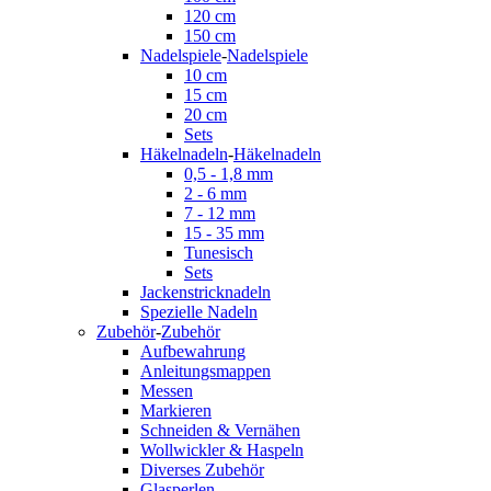
120 cm
150 cm
Nadelspiele
-
Nadelspiele
10 cm
15 cm
20 cm
Sets
Häkelnadeln
-
Häkelnadeln
0,5 - 1,8 mm
2 - 6 mm
7 - 12 mm
15 - 35 mm
Tunesisch
Sets
Jackenstricknadeln
Spezielle Nadeln
Zubehör
-
Zubehör
Aufbewahrung
Anleitungsmappen
Messen
Markieren
Schneiden & Vernähen
Wollwickler & Haspeln
Diverses Zubehör
Glasperlen