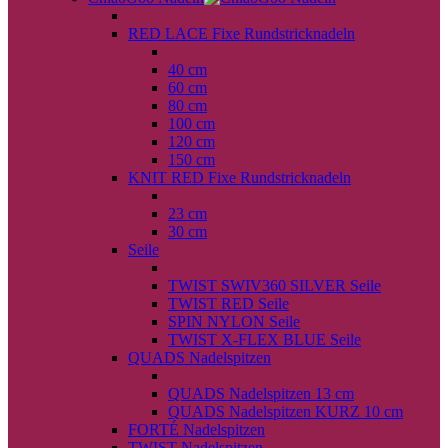
back
RED LACE Fixe Rundstricknadeln
back
40 cm
60 cm
80 cm
100 cm
120 cm
150 cm
KNIT RED Fixe Rundstricknadeln
back
23 cm
30 cm
Seile
back
TWIST SWIV360 SILVER Seile
TWIST RED Seile
SPIN NYLON Seile
TWIST X-FLEX BLUE Seile
QUADS Nadelspitzen
back
QUADS Nadelspitzen 13 cm
QUADS Nadelspitzen KURZ 10 cm
FORTÉ Nadelspitzen
TWIST Nadelspitzen