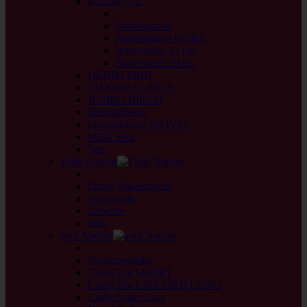
KARBONZ
back
Nadelspitzen
Nadelspitzen KURZ
Nadelspiele 15 cm
Nadelspiele 20 cm
DENIM MINI
JADORE CUBICS
JUMBO BIRCH
Edelstahlseile
Edelstahlseile SWIVEL
MINI Seile
Sets
Tulip Nadeln
back
Etimo Häkelnadeln
Nähnadeln
Zubehör
Sets
addi Nadeln
back
Sockenwunder
CraSyTrio SHORT
CraSyTrio UNICORN LONG
CraSySnake Lace