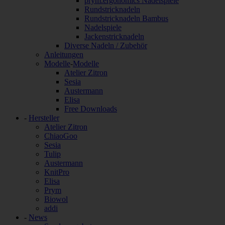
prym.ergonomics Nadelspiele
Rundstricknadeln
Rundstricknadeln Bambus
Nadelspiele
Jackenstricknadeln
Diverse Nadeln / Zubehör
Anleitungen
Modelle
-
Modelle
Atelier Zitron
Sesia
Austermann
Elisa
Free Downloads
-
Hersteller
Atelier Zitron
ChiaoGoo
Sesia
Tulip
Austermann
KnitPro
Elisa
Prym
Biowol
addi
-
News