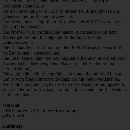
Lyocell ist eine Regeneratfaser, die in kurzer Zeit zu 100%
biologisch abbaubar ist.
Für die Herstellung wird Holz (in diesem Fall Eukalyptus) klein
gehäckselt und in Wasser aufgeweicht.
Durch Zugabe des ungiftigen Lösungsmittels NMMO werden die
Zellstoffe herausgelöst.
Das NMMO wird anschließend nahezu rückstandslos aus dem
Wasser gefiltert und für folgende Produktionsprozesse
weiterverwendet.
Die EU hat dieses Verfahren mit dem Preis "European Award for
the Enviroment" ausgezeichnet.
Die Faser Tencel kann viel Feuchtigkeit aufnehmen und direkt vom
Körper nach außeen wegleiten. Das vermeidet Bakterien- und
Geruchsbildung.
Die glatte, kühle Oberfläche fühlt sich wunderbar auf der Haut an
und ist vom Tragekomfort und Glanz her mit Seide vergleichbar.
Am Ende ihres Lebenszyklus zerfällt diese Faser auf biologischem
Weg wieder in ihre Ausgangsprodukte ohne schädliche Rückstände
zu hinterlassen.
Material:
60% Schurwolle (Merinowolle extrafine)
40% Tencel
Lauflänge: