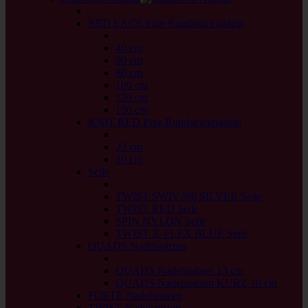
back
RED LACE Fixe Rundstricknadeln
back
40 cm
60 cm
80 cm
100 cm
120 cm
150 cm
KNIT RED Fixe Rundstricknadeln
back
23 cm
30 cm
Seile
back
TWIST SWIV360 SILVER Seile
TWIST RED Seile
SPIN NYLON Seile
TWIST X-FLEX BLUE Seile
QUADS Nadelspitzen
back
QUADS Nadelspitzen 13 cm
QUADS Nadelspitzen KURZ 10 cm
FORTÉ Nadelspitzen
TWIST Nadelspitzen