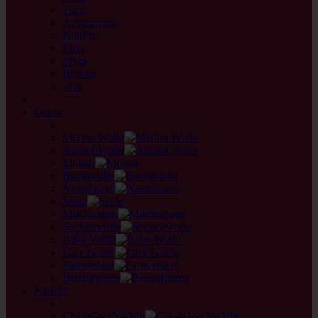
Tulip
Austermann
KnitPro
Elisa
Prym
Biowol
addi
back
Garne
back
Merino Wolle
Alpaka Wolle
Mohair
Baumwolle
Naturfasern
Seide
Mischungen
Sockenwolle
Baby Wolle
Lace Garne
Farbverlauf
Beilaufgarne
Nadeln
back
ChiaoGoo Nadeln