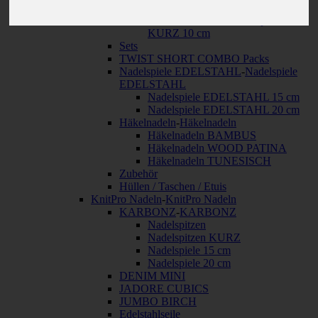
cm
SPIN BAMBOO Nadelspitzen
KURZ 10 cm
Sets
TWIST SHORT COMBO Packs
Nadelspiele EDELSTAHL
-
Nadelspiele
EDELSTAHL
Nadelspiele EDELSTAHL 15 cm
Nadelspiele EDELSTAHL 20 cm
Häkelnadeln
-
Häkelnadeln
Häkelnadeln BAMBUS
Häkelnadeln WOOD PATINA
Häkelnadeln TUNESISCH
Zubehör
Hüllen / Taschen / Etuis
KnitPro Nadeln
-
KnitPro Nadeln
KARBONZ
-
KARBONZ
Nadelspitzen
Nadelspitzen KURZ
Nadelspiele 15 cm
Nadelspiele 20 cm
DENIM MINI
JADORE CUBICS
JUMBO BIRCH
Edelstahlseile