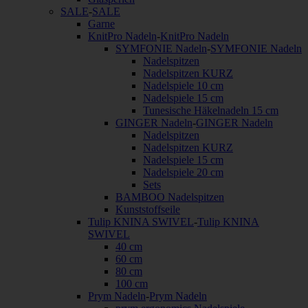
SALE
-
SALE
Garne
KnitPro Nadeln
-
KnitPro Nadeln
SYMFONIE Nadeln
-
SYMFONIE Nadeln
Nadelspitzen
Nadelspitzen KURZ
Nadelspiele 10 cm
Nadelspiele 15 cm
Tunesische Häkelnadeln 15 cm
GINGER Nadeln
-
GINGER Nadeln
Nadelspitzen
Nadelspitzen KURZ
Nadelspiele 15 cm
Nadelspiele 20 cm
Sets
BAMBOO Nadelspitzen
Kunststoffseile
Tulip KNINA SWIVEL
-
Tulip KNINA
SWIVEL
40 cm
60 cm
80 cm
100 cm
Prym Nadeln
-
Prym Nadeln