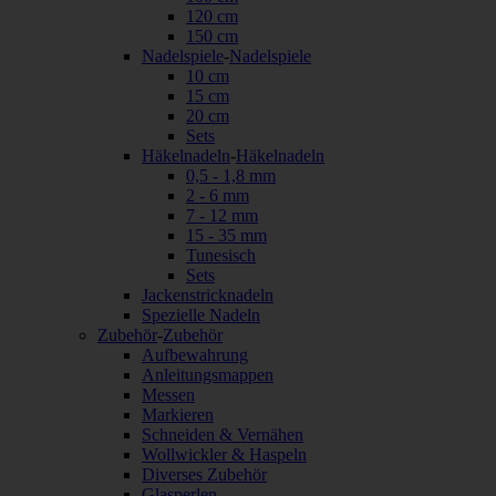
120 cm
150 cm
Nadelspiele
-
Nadelspiele
10 cm
15 cm
20 cm
Sets
Häkelnadeln
-
Häkelnadeln
0,5 - 1,8 mm
2 - 6 mm
7 - 12 mm
15 - 35 mm
Tunesisch
Sets
Jackenstricknadeln
Spezielle Nadeln
Zubehör
-
Zubehör
Aufbewahrung
Anleitungsmappen
Messen
Markieren
Schneiden & Vernähen
Wollwickler & Haspeln
Diverses Zubehör
Glasperlen