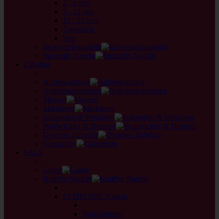
2 - 6 mm
7 - 12 mm
15 - 35 mm
Tunesisch
Sets
Jackenstricknadeln
Spezielle Nadeln
Zubehör
back
Aufbewahrung
Anleitungsmappen
Messen
Markieren
Schneiden & Vernähen
Wollwickler & Haspeln
Diverses Zubehör
Glasperlen
SALE
back
Garne
KnitPro Nadeln
back
SYMFONIE Nadeln
back
Nadelspitzen