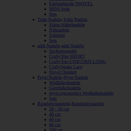
Edelstahlseile SWIVEL
MINI Seile
Sets
Tulip Nadeln
-
Tulip Nadeln
Etimo Häkelnadeln
Nähnadeln
Zubehör
Sets
addi Nadeln
-
addi Nadeln
Sockenwunder
CraSyTrio SHORT
CraSyTrio UNICORN LONG
CraSySnake Lace
Novel Quintett
Prym Nadeln
-
Prym Nadeln
Wollhäkelnadeln
Garnhäkelnadeln
prym.ergonomics Wollhäkelnadeln
Sets
Rundstricknadeln
-
Rundstricknadeln
20 - 30 cm
40 cm
60 cm
80 cm
100 cm