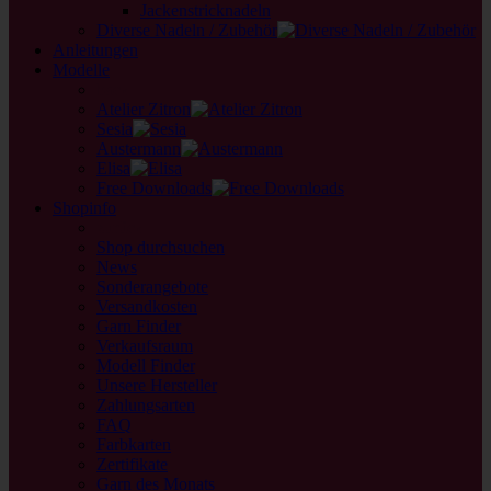
Jackenstricknadeln
Diverse Nadeln / Zubehör
Anleitungen
Modelle
back
Atelier Zitron
Sesia
Austermann
Elisa
Free Downloads
Shopinfo
zurück
Shop durchsuchen
News
Sonderangebote
Versandkosten
Garn Finder
Verkaufsraum
Modell Finder
Unsere Hersteller
Zahlungsarten
FAQ
Farbkarten
Zertifikate
Garn des Monats