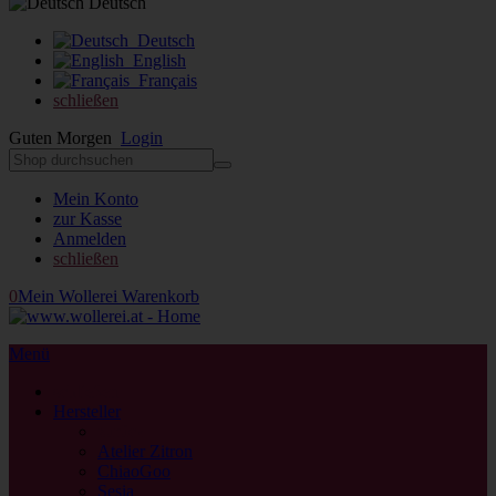
Deutsch
Deutsch
English
Français
schließen
Guten Morgen
Login
Mein Konto
zur Kasse
Anmelden
schließen
0
Mein Wollerei Warenkorb
Menü
schließen
Hersteller
zurück
Atelier Zitron
ChiaoGoo
Sesia