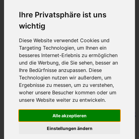
150 cm
KNIT RED Fixe Rundstricknadeln
-
KNIT
Ihre Privatsphäre ist uns
RED Fixe Rundstricknadeln
23 cm
wichtig
30 cm
Seile
-
Seile
TWIST SWIV360 SILVER Seile
Diese Website verwendet Cookies und
TWIST RED Seile
SPIN NYLON Seile
Targeting Technologien, um Ihnen ein
TWIST X-FLEX BLUE Seile
besseres Internet-Erlebnis zu ermöglichen
QUADS Nadelspitzen
-
QUADS
und die Werbung, die Sie sehen, besser an
Nadelspitzen
QUADS Nadelspitzen 13 cm
Ihre Bedürfnisse anzupassen. Diese
QUADS Nadelspitzen KURZ 10
Technologien nutzen wir außerdem, um
cm
Ergebnisse zu messen, um zu verstehen,
FORTÉ Nadelspitzen
TWIST Nadelspitzen
-
TWIST
woher unsere Besucher kommen oder um
Nadelspitzen
unsere Website weiter zu entwickeln.
TWIST Nadelspitzen 13 cm
TWIST Nadelspitzen KURZ 10 cm
TWIST Nadelspitzen SEHR KURZ
Alle akzeptieren
8 cm
SPIN BAMBOO Nadelspitzen
-
SPIN
Einstellungen ändern
BAMBOO Nadelspitzen
SPIN BAMBOO Nadelspitzen 13