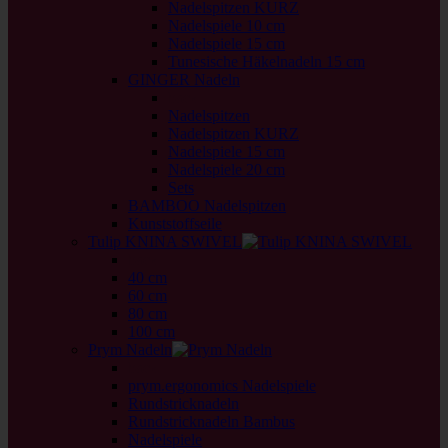
Nadelspitzen KURZ
Nadelspiele 10 cm
Nadelspiele 15 cm
Tunesische Häkelnadeln 15 cm
GINGER Nadeln
back
Nadelspitzen
Nadelspitzen KURZ
Nadelspiele 15 cm
Nadelspiele 20 cm
Sets
BAMBOO Nadelspitzen
Kunststoffseile
Tulip KNINA SWIVEL
back
40 cm
60 cm
80 cm
100 cm
Prym Nadeln
back
prym.ergonomics Nadelspiele
Rundstricknadeln
Rundstricknadeln Bambus
Nadelspiele