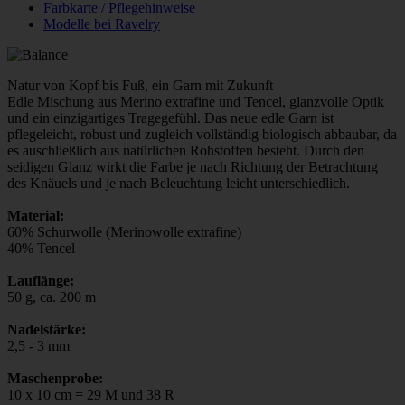
Farbkarte / Pflegehinweise
Modelle bei Ravelry
Natur von Kopf bis Fuß, ein Garn mit Zukunft
Edle Mischung aus Merino extrafine und Tencel, glanzvolle Optik
und ein einzigartiges Tragegefühl. Das neue edle Garn ist
pflegeleicht, robust und zugleich vollständig biologisch abbaubar, da
es auschließlich aus natürlichen Rohstoffen besteht. Durch den
seidigen Glanz wirkt die Farbe je nach Richtung der Betrachtung
des Knäuels und je nach Beleuchtung leicht unterschiedlich.
Material:
60% Schurwolle (Merinowolle extrafine)
40% Tencel
Lauflänge:
50 g, ca. 200 m
Nadelstärke:
2,5 - 3 mm
Maschenprobe:
10 x 10 cm = 29 M und 38 R