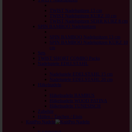
back
TWIST Nadelspitzen 13 cm
TWIST Nadelspitzen KURZ 10 cm
TWIST Nadelspitzen SEHR KURZ 8 cm
SPIN BAMBOO Nadelspitzen
back
SPIN BAMBOO Nadelspitzen 13 cm
SPIN BAMBOO Nadelspitzen KURZ 10
cm
Sets
TWIST SHORT COMBO Packs
Nadelspiele EDELSTAHL
back
Nadelspiele EDELSTAHL 15 cm
Nadelspiele EDELSTAHL 20 cm
Häkelnadeln
back
Häkelnadeln BAMBUS
Häkelnadeln WOOD PATINA
Häkelnadeln TUNESISCH
Zubehör
Hüllen / Taschen / Etuis
KnitPro Nadeln
back