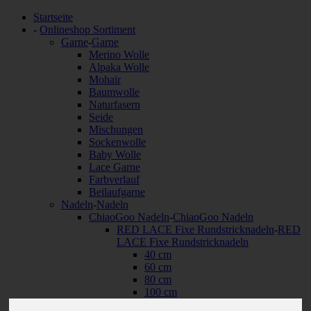
Startseite
-
Onlineshop Sortiment
Garne
-
Garne
Merino Wolle
Alpaka Wolle
Mohair
Baumwolle
Naturfasern
Seide
Mischungen
Sockenwolle
Baby Wolle
Lace Garne
Farbverlauf
Beilaufgarne
Nadeln
-
Nadeln
ChiaoGoo Nadeln
-
ChiaoGoo Nadeln
RED LACE Fixe Rundstricknadeln
-
RED
LACE Fixe Rundstricknadeln
40 cm
60 cm
80 cm
100 cm
120 cm