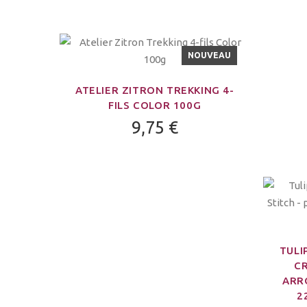
NOUVEAU
ATELIER ZITRON TREKKING 4-
FILS COLOR 100G
9,75 €
TULI
CR
ARR
2