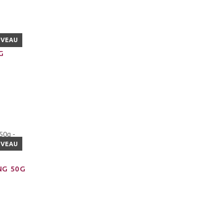
UVEAU
G
UVEAU
NG 50G