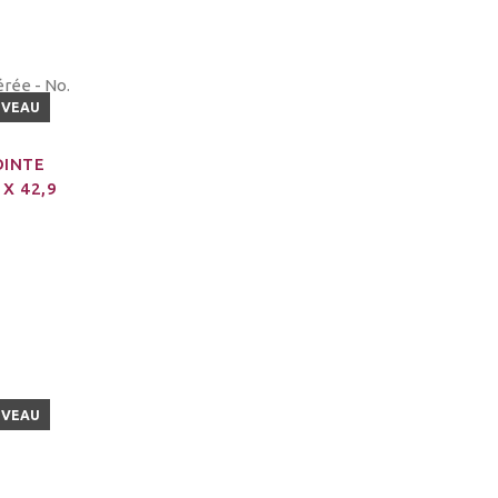
UVEAU
OINTE
 X 42,9
UVEAU