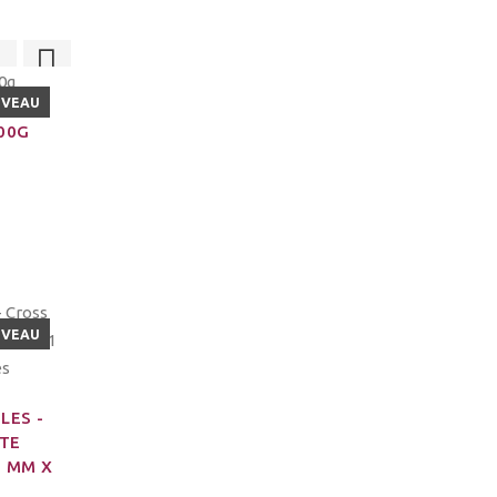
UVEAU
200G
UVEAU
LES -
NTE
1 MM X