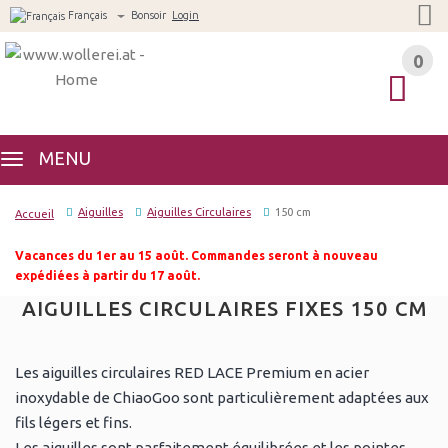
Français
Bonsoir
Login
0
0
MENU
Aiguilles
Aiguilles Circulaires
150 cm
Accueil
Vacances du 1er au 15 août. Commandes seront à nouveau
expédiées à partir du 17 août.
AIGUILLES CIRCULAIRES FIXES 150 CM
Les aiguilles circulaires RED LACE Premium en acier
inoxydable de ChiaoGoo sont particulièrement adaptées aux
fils légers et fins.
Les aiguilles sont parfaitement équilibrées et les pointes