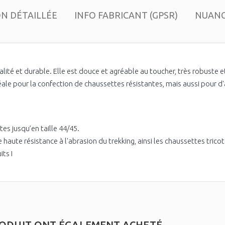
ON DÉTAILLÉE
INFO FABRICANT (GPSR)
NUANC
lité et durable. Elle est douce et agréable au toucher, très robuste et
idéale pour la confection de chaussettes résistantes, mais aussi pour d
s jusqu’en taille 44/45.
haute résistance à l'abrasion du trekking, ainsi les chaussettes trico
ts I
RODUIT ONT ÉGALEMENT ACHETÉ...