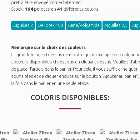
prêt à être envoyé immédiatement
Stock:
164
pelotes en
41
différents coloris
Aiguilles 2
Oekotex 100
Laine/Polyamide
Aiguilles 2,5
Aigu
Remarque sur le choix des couleurs
La grande image ci-dessus ne montre qu'un exemple de couleur po
couleurs disponibles ci-dessous en cliquant dessus. Veuillez d'abo
de placer l'article dans le panier. Pour cela, il vous suffit d'indique
souhaitées et de cliquer ensuite sur le bouton "Ajouter au panier"
la fois dans le panier en une seule étape.
COLORIS DISPONIBLES: