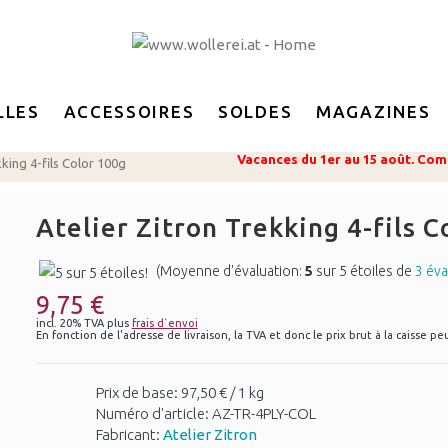
LLES
ACCESSOIRES
SOLDES
MAGAZINES
Vacances du 1er au 15 août. Com
kking 4-fils Color 100g
Atelier Zitron Trekking 4-fils C
(Moyenne d'évaluation:
5
sur 5 étoiles de
3 éva
9,75 €
incl. 20% TVA plus
frais d`envoi
En fonction de l'adresse de livraison, la TVA et donc le prix brut à la caisse pe
Prix de base: 97,50 € / 1 kg
Numéro d'article: AZ-TR-4PLY-COL
Fabricant:
Atelier Zitron