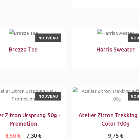
NOUVEAU
NO
Brezza Tee
Harris Sweater
NOUVEAU
NO
er Zitron Ursprung 50g -
Atelier Zitron Trekking 
Promotion
Color 100g
8,50 €
7,30 €
9,75 €