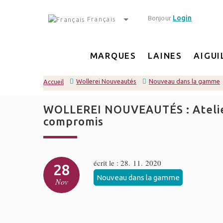
Login
Bonjour
Français
MARQUES
LAINES
AIGUI
Wollerei Nouveautés
Nouveau dans la gamme
Accueil
WOLLEREI NOUVEAUTÉS : Atelier Z
compromis
écrit le : 28. 11. 2020
28
Nouveau dans la gamme
Nov