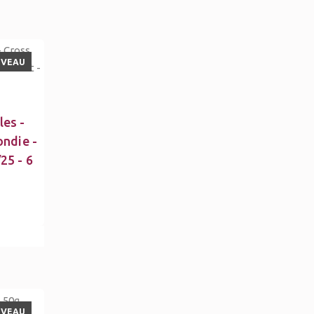
UVEAU
les -
ondie -
25 - 6
UVEAU