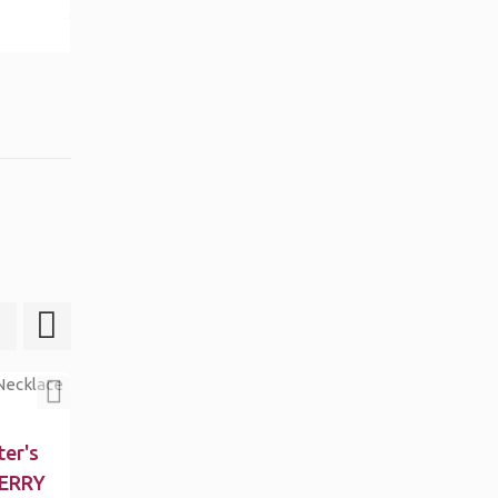
ter's
BERRY