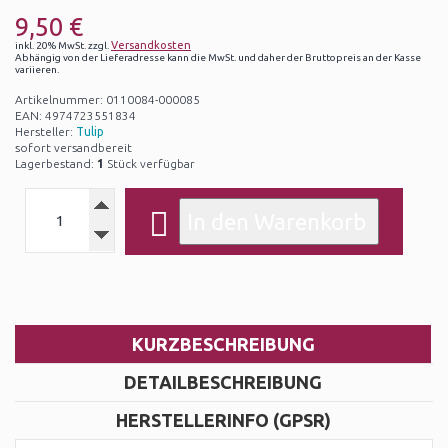
9,50 €
Versandkosten
inkl. 20% MwSt. zzgl.
Abhängig von der Lieferadresse kann die MwSt. und daher der Bruttopreis an der Kasse
variieren.
Artikelnummer: 0110084-000085
EAN: 4974723551834
Hersteller:
Tulip
sofort versandbereit
Lagerbestand:
1
Stück verfügbar
KURZBESCHREIBUNG
DETAILBESCHREIBUNG
HERSTELLERINFO (GPSR)