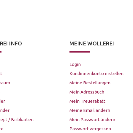
REI INFO
MEINE WOLLEREI
Login
t
Kundinnenkonto erstellen
sraum
Meine Bestellungen
s
Mein Adressbuch
der
Mein Treuerabatt
inder
Meine Email ändern
ept / Farbkarten
Mein Passwort ändern
te
Passwort vergessen