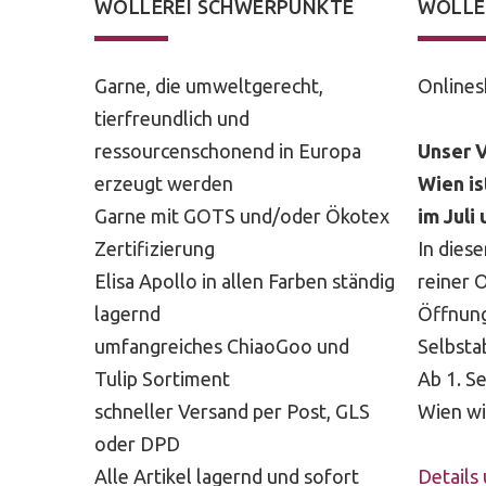
WOLLEREI SCHWERPUNKTE
WOLLE
Garne, die umweltgerecht,
Onlines
tierfreundlich und
ressourcenschonend in Europa
Unser V
erzeugt werden
Wien is
Garne mit GOTS und/oder Ökotex
im Juli
Zertifizierung
In diese
Elisa Apollo in allen Farben ständig
reiner 
lagernd
Öffnung
umfangreiches ChiaoGoo und
Selbsta
Tulip Sortiment
Ab 1. S
schneller Versand per Post, GLS
Wien wi
oder DPD
Alle Artikel lagernd und sofort
Details