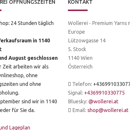
REI ÖFFNUNGSZEITEN
KONTAKT
hop: 24 Stunden täglich
Wollerei - Premium Yarns 
Europe
erkaufsraum in 1140
Lützowgasse 14
t
5. Stock
 und August geschlossen
1140 Wien
r Zeit arbeiten wir als
Österreich
Onlineshop, ohne
szeiten und ohne
Telefon:
+43699103307
bholung.
Signal:
+4369910330775
eptember sind wir in 1140
Bluesky:
@wollerei.at
eder für Sie da.
Email:
shop@wollerei.at
 und Lageplan