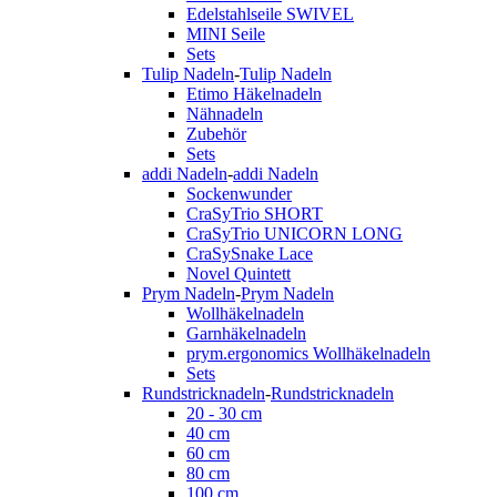
Edelstahlseile SWIVEL
MINI Seile
Sets
Tulip Nadeln
-
Tulip Nadeln
Etimo Häkelnadeln
Nähnadeln
Zubehör
Sets
addi Nadeln
-
addi Nadeln
Sockenwunder
CraSyTrio SHORT
CraSyTrio UNICORN LONG
CraSySnake Lace
Novel Quintett
Prym Nadeln
-
Prym Nadeln
Wollhäkelnadeln
Garnhäkelnadeln
prym.ergonomics Wollhäkelnadeln
Sets
Rundstricknadeln
-
Rundstricknadeln
20 - 30 cm
40 cm
60 cm
80 cm
100 cm