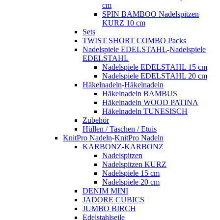
cm
SPIN BAMBOO Nadelspitzen
KURZ 10 cm
Sets
TWIST SHORT COMBO Packs
Nadelspiele EDELSTAHL
-
Nadelspiele
EDELSTAHL
Nadelspiele EDELSTAHL 15 cm
Nadelspiele EDELSTAHL 20 cm
Häkelnadeln
-
Häkelnadeln
Häkelnadeln BAMBUS
Häkelnadeln WOOD PATINA
Häkelnadeln TUNESISCH
Zubehör
Hüllen / Taschen / Etuis
KnitPro Nadeln
-
KnitPro Nadeln
KARBONZ
-
KARBONZ
Nadelspitzen
Nadelspitzen KURZ
Nadelspiele 15 cm
Nadelspiele 20 cm
DENIM MINI
JADORE CUBICS
JUMBO BIRCH
Edelstahlseile