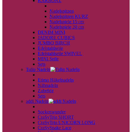
KARBONZ
back
Nadelspitzen
Nadelspitzen KURZ
Nadelspiele 15 cm
Nadelspiele 20 cm
DENIM MINI
JADORE CUBICS
JUMBO BIRCH
Edelstahlseile
Edelstahlseile SWIVEL
MINI Seile
Sets
Tulip Nadeln
back
Etimo Häkelnadeln
Nähnadeln
Zubehör
Sets
addi Nadeln
back
Sockenwunder
CraSyTrio SHORT
CraSyTrio UNICORN LONG
CraSySnake Lace