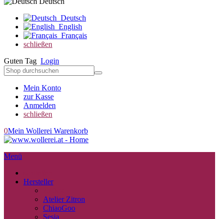
Deutsch
Deutsch
English
Français
schließen
Guten Tag
Login
Mein Konto
zur Kasse
Anmelden
schließen
0
Mein Wollerei Warenkorb
Menü
schließen
Hersteller
zurück
Atelier Zitron
ChiaoGoo
Sesia