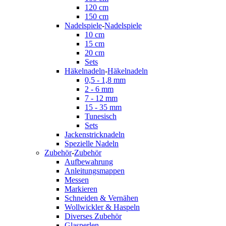
120 cm
150 cm
Nadelspiele
-
Nadelspiele
10 cm
15 cm
20 cm
Sets
Häkelnadeln
-
Häkelnadeln
0,5 - 1,8 mm
2 - 6 mm
7 - 12 mm
15 - 35 mm
Tunesisch
Sets
Jackenstricknadeln
Spezielle Nadeln
Zubehör
-
Zubehör
Aufbewahrung
Anleitungsmappen
Messen
Markieren
Schneiden & Vernähen
Wollwickler & Haspeln
Diverses Zubehör
Glasperlen