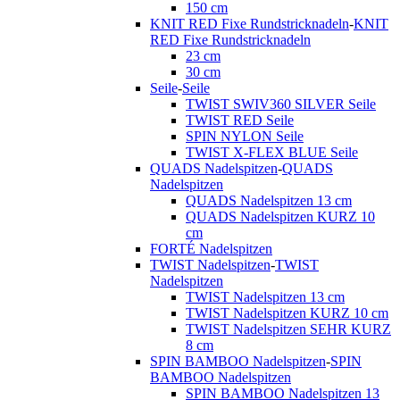
150 cm
KNIT RED Fixe Rundstricknadeln
-
KNIT
RED Fixe Rundstricknadeln
23 cm
30 cm
Seile
-
Seile
TWIST SWIV360 SILVER Seile
TWIST RED Seile
SPIN NYLON Seile
TWIST X-FLEX BLUE Seile
QUADS Nadelspitzen
-
QUADS
Nadelspitzen
QUADS Nadelspitzen 13 cm
QUADS Nadelspitzen KURZ 10
cm
FORTÉ Nadelspitzen
TWIST Nadelspitzen
-
TWIST
Nadelspitzen
TWIST Nadelspitzen 13 cm
TWIST Nadelspitzen KURZ 10 cm
TWIST Nadelspitzen SEHR KURZ
8 cm
SPIN BAMBOO Nadelspitzen
-
SPIN
BAMBOO Nadelspitzen
SPIN BAMBOO Nadelspitzen 13