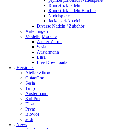
prym.ergonomics Nadelspiele
Rundstricknadeln
Rundstricknadeln Bambus
Nadelspiele
Jackenstricknadeln
Diverse Nadeln / Zubehör
Anleitungen
Modelle
-
Modelle
Atelier Zitron
Sesia
Austermann
Elisa
Free Downloads
-
Hersteller
Atelier Zitron
ChiaoGoo
Sesia
Tulip
Austermann
KnitPro
Elisa
Prym
Biowol
addi
-
News