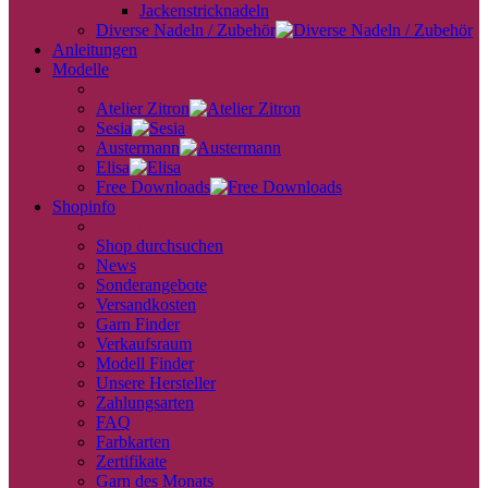
Jackenstricknadeln
Diverse Nadeln / Zubehör
Anleitungen
Modelle
back
Atelier Zitron
Sesia
Austermann
Elisa
Free Downloads
Shopinfo
zurück
Shop durchsuchen
News
Sonderangebote
Versandkosten
Garn Finder
Verkaufsraum
Modell Finder
Unsere Hersteller
Zahlungsarten
FAQ
Farbkarten
Zertifikate
Garn des Monats