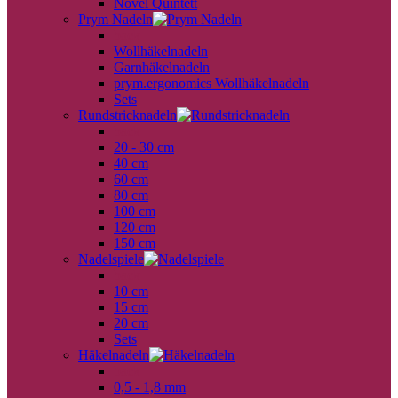
Novel Quintett
Prym Nadeln
back
Wollhäkelnadeln
Garnhäkelnadeln
prym.ergonomics Wollhäkelnadeln
Sets
Rundstricknadeln
back
20 - 30 cm
40 cm
60 cm
80 cm
100 cm
120 cm
150 cm
Nadelspiele
back
10 cm
15 cm
20 cm
Sets
Häkelnadeln
back
0,5 - 1,8 mm