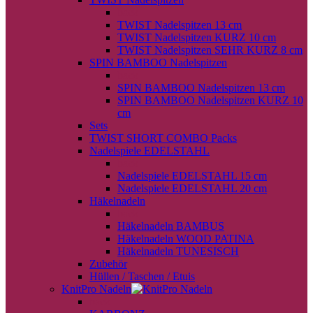
back
TWIST Nadelspitzen 13 cm
TWIST Nadelspitzen KURZ 10 cm
TWIST Nadelspitzen SEHR KURZ 8 cm
SPIN BAMBOO Nadelspitzen
back
SPIN BAMBOO Nadelspitzen 13 cm
SPIN BAMBOO Nadelspitzen KURZ 10
cm
Sets
TWIST SHORT COMBO Packs
Nadelspiele EDELSTAHL
back
Nadelspiele EDELSTAHL 15 cm
Nadelspiele EDELSTAHL 20 cm
Häkelnadeln
back
Häkelnadeln BAMBUS
Häkelnadeln WOOD PATINA
Häkelnadeln TUNESISCH
Zubehör
Hüllen / Taschen / Etuis
KnitPro Nadeln
back