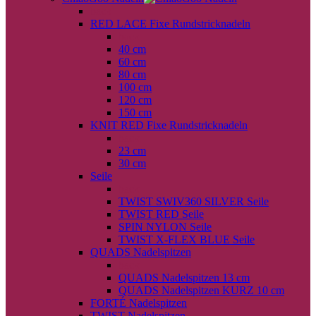
back
RED LACE Fixe Rundstricknadeln
back
40 cm
60 cm
80 cm
100 cm
120 cm
150 cm
KNIT RED Fixe Rundstricknadeln
back
23 cm
30 cm
Seile
back
TWIST SWIV360 SILVER Seile
TWIST RED Seile
SPIN NYLON Seile
TWIST X-FLEX BLUE Seile
QUADS Nadelspitzen
back
QUADS Nadelspitzen 13 cm
QUADS Nadelspitzen KURZ 10 cm
FORTÉ Nadelspitzen
TWIST Nadelspitzen