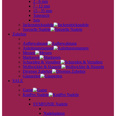
2 - 6 mm
7 - 12 mm
15 - 35 mm
Tunesisch
Sets
Jackenstricknadeln
Spezielle Nadeln
Zubehör
back
Aufbewahrung
Anleitungsmappen
Messen
Markieren
Schneiden & Vernähen
Wollwickler & Haspeln
Diverses Zubehör
Glasperlen
SALE
back
Garne
KnitPro Nadeln
back
SYMFONIE Nadeln
back
Nadelspitzen