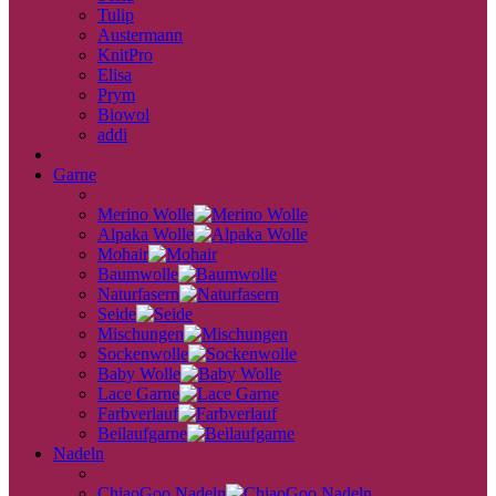
Tulip
Austermann
KnitPro
Elisa
Prym
Biowol
addi
back
Garne
back
Merino Wolle
Alpaka Wolle
Mohair
Baumwolle
Naturfasern
Seide
Mischungen
Sockenwolle
Baby Wolle
Lace Garne
Farbverlauf
Beilaufgarne
Nadeln
back
ChiaoGoo Nadeln