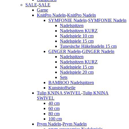
SALE
-
SALE
Garne
KnitPro Nadeln
-
KnitPro Nadeln
SYMFONIE Nadeln
-
SYMFONIE Nadeln
Nadelspitzen
Nadelspitzen KURZ
Nadelspiele 10 cm
Nadelspiele 15 cm
Tunesische Häkelnadeln 15 cm
GINGER Nadeln
-
GINGER Nadeln
Nadelspitzen
Nadelspitzen KURZ
Nadelspiele 15 cm
Nadelspiele 20 cm
Sets
BAMBOO Nadelspitzen
Kunststoffseile
Tulip KNINA SWIVEL
-
Tulip KNINA
SWIVEL
40 cm
60 cm
80 cm
100 cm
Prym Nadeln
-
Prym Nadeln