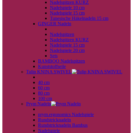
Nadelspitzen KURZ
Nadelspiele 10 cm
Nadelspiele 15 cm
Tunesische Häkelnadeln 15 cm
GINGER Nadeln
back
Nadelspitzen
Nadelspitzen KURZ
Nadelspiele 15 cm
Nadelspiele 20 cm
Sets
BAMBOO Nadelspitzen
Kunststoffseile
Tulip KNINA SWIVEL
back
40 cm
60 cm
80 cm
100 cm
Prym Nadeln
back
prym.ergonomics Nadelspiele
Rundstricknadeln
Rundstricknadeln Bambus
Nadelspiele