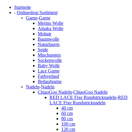
Startseite
-
Onlineshop Sortiment
Garne
-
Garne
Merino Wolle
Alpaka Wolle
Mohair
Baumwolle
Naturfasern
Seide
Mischungen
Sockenwolle
Baby Wolle
Lace Garne
Farbverlauf
Beilaufgarne
Nadeln
-
Nadeln
ChiaoGoo Nadeln
-
ChiaoGoo Nadeln
RED LACE Fixe Rundstricknadeln
-
RED
LACE Fixe Rundstricknadeln
40 cm
60 cm
80 cm
100 cm
120 cm