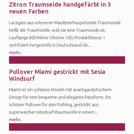
15
Zitron Traumseide handgefärbt in 3
Apr
neuen Farben
Lacegarn aus erlesener Maulbeerhaspelseide Traumseide
heißt die Traumseide, weil sie eine Traumseide ist.
Lauflänge 800 Meter Ökotex 100, Produktklasse 1
zertifiziert hergestellt in Deutschland Ab...
mehr...
27
Pullover Miami gestrickt mit Sesia
Feb
Windsurf
Miami ist ein schickes Modell mit avantgardistischem
Design für eine bequeme und elegante Passform. Ein
schöner Pullover für den Frühling, gestrickt aus
superweicher Windsurf-Baumwolle in einem...
mehr...