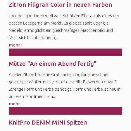
18
Zitron Filigran Color in neuen Farben
Feb
Lacedesignerinnen weltweit schätzen Filigran als eines der
besten Lacegarne am Markt. Es gleitet sanft über die
Nadeln, ermöglicht ein gleichmäßiges Maschenbild und
lässt sich leicht spannen,...
mehr...
18
Mütze "An einem Abend fertig"
Jan
Atelier Zitron hat eine Gratisanleitung für eine schnell
gestrickte Wintermütze bereitgestellt. Es werden dazu 2
Stränge Form und Farbe benötigt. Form und Farbe ist neu in
unserem Sortiment. Ein...
mehr...
5
KnitPro DENIM MINI Spitzen
Nov