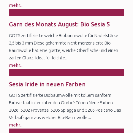
mehr...
28
Garn des Monats August: Bio Sesia 5
Jul
GOTS zertifizierte weiche Biobaumwolle für Nadelstärke
2,5 bis 3 mm Diese gekämmte nicht-merzerisierte Bio-
Baumwolle hat eine glatte, weiche Oberfläche und einen
zarten Glanz. Ideal für leichte...
mehr...
25
Sesia Iride in neuen Farben
Jul
GOTS zertifizierte Biobaumwolle mit tollem sanftem
Farbverlauf in leuchtenden Ombré-Tönen Neue Farben
2026: 5202 Provenza, 5205 Spiagga und 5206 Positano Das
Verlaufsgarn aus weicher Bio-Baumwolle...
mehr...