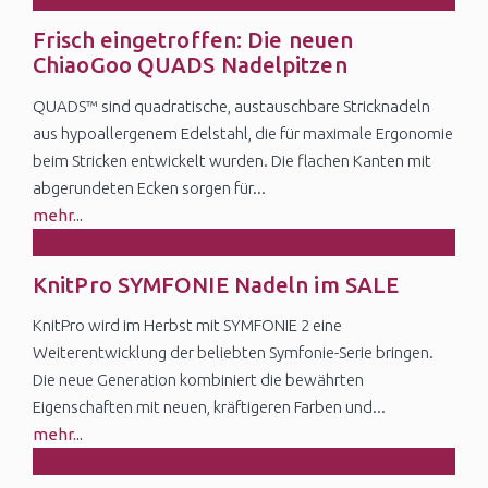
19
Frisch eingetroffen: Die neuen
Jun
ChiaoGoo QUADS Nadelpitzen
QUADS™ sind quadratische, austauschbare Stricknadeln
aus hypoallergenem Edelstahl, die für maximale Ergonomie
beim Stricken entwickelt wurden. Die flachen Kanten mit
abgerundeten Ecken sorgen für...
mehr...
27
KnitPro SYMFONIE Nadeln im SALE
May
KnitPro wird im Herbst mit SYMFONIE 2 eine
Weiterentwicklung der beliebten Symfonie-Serie bringen.
Die neue Generation kombiniert die bewährten
Eigenschaften mit neuen, kräftigeren Farben und...
mehr...