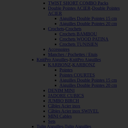
TWIST SHORT COMBO Packs
Double Pointes ACIER
-
Double Pointes
ACIER
Aiguilles Double Pointes 15 cm
Aiguilles Double Pointes 20 cm
Crochets
-
Crochets
Crochets BAMBOU
Crochets WOOD PATINA
Crochets TUNISIEN
Accessoires
Manches / Pochettes / Etuis
KnitPro Aiguilles
-
KnitPro Aiguilles
KARBONZ
-
KARBONZ
Pointes
Pointes COURTES
Aiguilles Double Pointes 15 cm
Aiguilles Double Pointes 20 cm
DENIM MINI
JADORE CUBICS
JUMBO BIRCH
Câbles Acier inox
Câbles Acier inox SWIVEL
MINI Cables
Sets
Tulip Aiguilles
-
Tulip Aiguilles