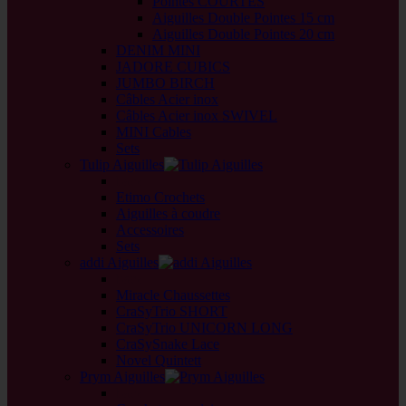
Pointes COURTES
Aiguilles Double Pointes 15 cm
Aiguilles Double Pointes 20 cm
DENIM MINI
JADORE CUBICS
JUMBO BIRCH
Câbles Acier inox
Câbles Acier inox SWIVEL
MINI Cables
Sets
Tulip Aiguilles
back
Etimo Crochets
Aiguilles à coudre
Accessoires
Sets
addi Aiguilles
back
Miracle Chaussettes
CraSyTrio SHORT
CraSyTrio UNICORN LONG
CraSySnake Lace
Novel Quintett
Prym Aiguilles
back