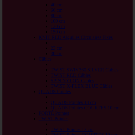
40 cm
60 cm
80 cm
100 cm
120 cm
150 cm
KNIT RED Aiguilles Circulaires Fixes
back
23 cm
30 cm
Câbles
back
TWIST SWIV360 SILVER Cables
TWIST RED Câbles
SPIN NYLON Câbles
TWIST X-FLEX BLUE Câbles
QUADS Pointes
back
QUADS Pointes 13 cm
QUADS Pointes COURTES 10 cm
FORTÉ Pointes
TWIST Pointes
back
TWIST Pointes 13 cm
TWIST Pointes COURTES 10 cm