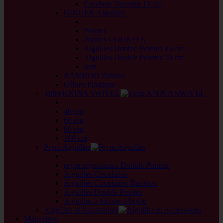
Crochets Tunisien 15 cm
GINGER Aiguilles
back
Pointes
Pointes COURTES
Aiguilles Double Pointes 15 cm
Aiguilles Double Pointes 20 cm
Sets
BAMBOO Pointes
Câbles Plastique
Tulip KNINA SWIVEL
back
40 cm
60 cm
80 cm
100 cm
Prym Aiguilles
back
prym.ergonomics Double Pointes
Aiguilles Circulaires
Aiguilles Circulaires Bambou
Aiguilles Double Pointes
Aiguilles à tricoter à boule
Aiguilles et Accessoires
Magazines