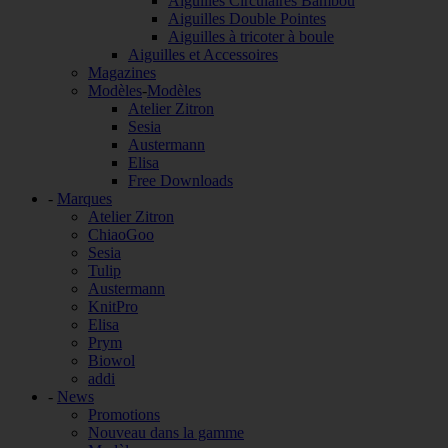
Aiguilles Circulaires Bambou
Aiguilles Double Pointes
Aiguilles à tricoter à boule
Aiguilles et Accessoires
Magazines
Modèles
-
Modèles
Atelier Zitron
Sesia
Austermann
Elisa
Free Downloads
-
Marques
Atelier Zitron
ChiaoGoo
Sesia
Tulip
Austermann
KnitPro
Elisa
Prym
Biowol
addi
-
News
Promotions
Nouveau dans la gamme