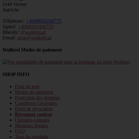
1140 Vienne
Autriche
Téléphone:
+4369910330775
Signal:
+4369910330775
Bluesky:
@wollerei.at
Email:
shop@wollerei.at
Wollerei Modes de paiement
SHOP INFO
Frais de port
Modes de paiement
Protection des données
Conditions Générales
Droit de révocation
Révoquer contrat
Chèques-cadeaux
Mentions légales
FAQ
Tous les produits