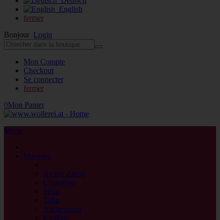
Deutsch
English
fermer
Bonjour
Login
Mon Compte
Checkout
Se connecter
fermer
0
Mon Panier
Menu
fermer
Marques
retour
Atelier Zitron
ChiaoGoo
Sesia
Tulip
Austermann
KnitPro