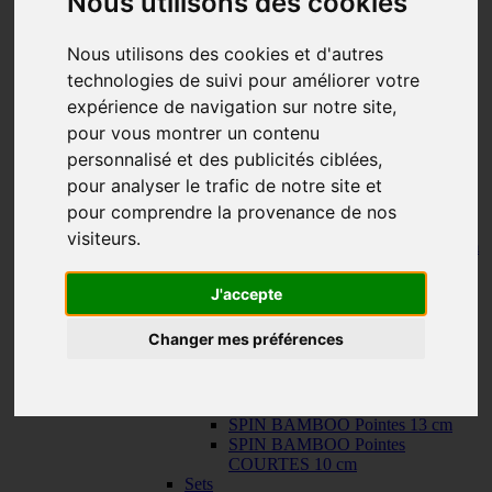
Nous utilisons des cookies
150 cm
KNIT RED Aiguilles Circulaires Fixes
-
KNIT RED Aiguilles Circulaires Fixes
Nous utilisons des cookies et d'autres
23 cm
technologies de suivi pour améliorer votre
30 cm
expérience de navigation sur notre site,
Câbles
-
Câbles
TWIST SWIV360 SILVER Cables
pour vous montrer un contenu
TWIST RED Câbles
personnalisé et des publicités ciblées,
SPIN NYLON Câbles
pour analyser le trafic de notre site et
TWIST X-FLEX BLUE Câbles
QUADS Pointes
-
QUADS Pointes
pour comprendre la provenance de nos
QUADS Pointes 13 cm
visiteurs.
QUADS Pointes COURTES 10 cm
FORTÉ Pointes
TWIST Pointes
-
TWIST Pointes
J'accepte
TWIST Pointes 13 cm
TWIST Pointes COURTES 10 cm
Changer mes préférences
TWIST Pointes TRÈS COURTES
8 cm
SPIN BAMBOO Pointes
-
SPIN
BAMBOO Pointes
SPIN BAMBOO Pointes 13 cm
SPIN BAMBOO Pointes
COURTES 10 cm
Sets