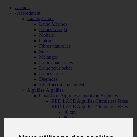
Accueil
-
Assortiment
Laines
-
Laines
Laine Mérinos
Laines Alpaga
Mohair
Coton
Fibres naturelles
Soie
Mélanges
Laine chaussettes
Laine pour bébés
Laines Lace
Dégradés
Fils d'accompagnement
Aiguilles
-
Aiguilles
ChiaoGoo Aiguilles
-
ChiaoGoo Aiguilles
RED LACE Aiguilles Circulaires Fixes
-
RED LACE Aiguilles Circulaires Fixes
40 cm
60 cm
80 cm
100 cm
120 cm