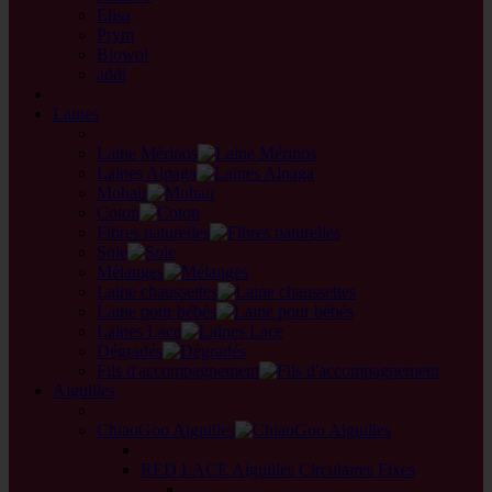
Elisa
Prym
Biowol
addi
back
Laines
back
Laine Mérinos
Laines Alpaga
Mohair
Coton
Fibres naturelles
Soie
Mélanges
Laine chaussettes
Laine pour bébés
Laines Lace
Dégradés
Fils d'accompagnement
Aiguilles
back
ChiaoGoo Aiguilles
back
RED LACE Aiguilles Circulaires Fixes
back