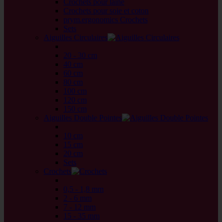
Crochets pour laine
Crochets pour soie et coton
prym.ergonomics Crochets
Sets
Aiguilles Circulaires
back
20 - 30 cm
40 cm
60 cm
80 cm
100 cm
120 cm
150 cm
Aiguilles Double Pointes
back
10 cm
15 cm
20 cm
Sets
Crochets
back
0,5 - 1,8 mm
2 - 6 mm
7 - 12 mm
15 - 35 mm