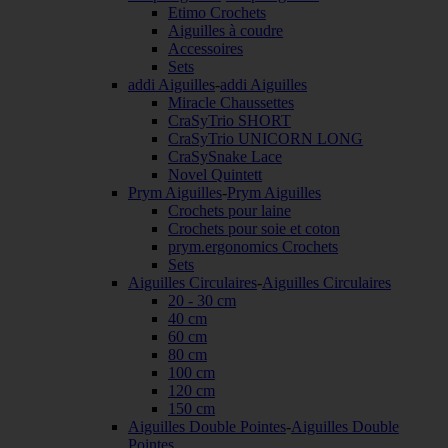
Etimo Crochets
Aiguilles à coudre
Accessoires
Sets
addi Aiguilles
-
addi Aiguilles
Miracle Chaussettes
CraSyTrio SHORT
CraSyTrio UNICORN LONG
CraSySnake Lace
Novel Quintett
Prym Aiguilles
-
Prym Aiguilles
Crochets pour laine
Crochets pour soie et coton
prym.ergonomics Crochets
Sets
Aiguilles Circulaires
-
Aiguilles Circulaires
20 - 30 cm
40 cm
60 cm
80 cm
100 cm
120 cm
150 cm
Aiguilles Double Pointes
-
Aiguilles Double
Pointes