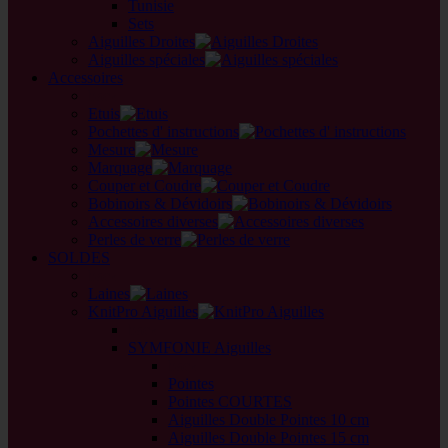
Tunisie
Sets
Aiguilles Droites
Aiguilles spéciales
Accessoires
back
Etuis
Pochettes d' instructions
Mesure
Marquage
Couper et Coudre
Bobinoirs & Dévidoirs
Accessoires diverses
Perles de verre
SOLDES
back
Laines
KnitPro Aiguilles
back
SYMFONIE Aiguilles
back
Pointes
Pointes COURTES
Aiguilles Double Pointes 10 cm
Aiguilles Double Pointes 15 cm