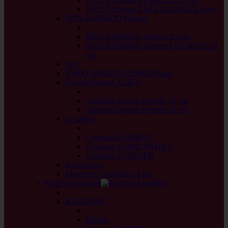
TWIST Pointes TRÈS COURTES 8 cm
SPIN BAMBOO Pointes
back
SPIN BAMBOO Pointes 13 cm
SPIN BAMBOO Pointes COURTES 10
cm
Sets
TWIST SHORT COMBO Packs
Double Pointes ACIER
back
Aiguilles Double Pointes 15 cm
Aiguilles Double Pointes 20 cm
Crochets
back
Crochets BAMBOU
Crochets WOOD PATINA
Crochets TUNISIEN
Accessoires
Manches / Pochettes / Etuis
KnitPro Aiguilles
back
KARBONZ
back
Pointes