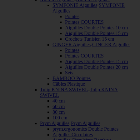
SYMFONIE Aiguilles
-
SYMFONIE
Aiguilles
Pointes
Pointes COURTES
Aiguilles Double Pointes 10 cm
Aiguilles Double Pointes 15 cm
Crochets Tunisien 15 cm
GINGER Aiguilles
-
GINGER Aiguilles
Pointes
Pointes COURTES
Aiguilles Double Pointes 15 cm
Aiguilles Double Pointes 20 cm
Sets
BAMBOO Pointes
Câbles Plastique
Tulip KNINA SWIVEL
-
Tulip KNINA
SWIVEL
40 cm
60 cm
80 cm
100 cm
Prym Aiguilles
-
Prym Aiguilles
prym.ergonomics Double Pointes
Aiguilles Circulaires