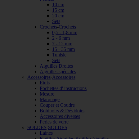
10 cm
15 cm
20 cm
Sets
Crochets
-
Crochets
0,5 - 1,8 mm
2 - 6 mm
7 - 12 mm
15 - 35 mm
Tunisie
Sets
Aiguilles Droites
Aiguilles spéciales
Accessoires
-
Accessoires
Etuis
Pochettes d' instructions
Mesure
Marquage
Couper et Coudre
Bobinoirs & Dévidoirs
Accessoires diverses
Perles de verre
SOLDES
-
SOLDES
Laines
KnitPro Aiguilles
-
KnitPro Aiguilles