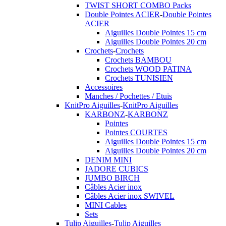
TWIST SHORT COMBO Packs
Double Pointes ACIER
-
Double Pointes
ACIER
Aiguilles Double Pointes 15 cm
Aiguilles Double Pointes 20 cm
Crochets
-
Crochets
Crochets BAMBOU
Crochets WOOD PATINA
Crochets TUNISIEN
Accessoires
Manches / Pochettes / Etuis
KnitPro Aiguilles
-
KnitPro Aiguilles
KARBONZ
-
KARBONZ
Pointes
Pointes COURTES
Aiguilles Double Pointes 15 cm
Aiguilles Double Pointes 20 cm
DENIM MINI
JADORE CUBICS
JUMBO BIRCH
Câbles Acier inox
Câbles Acier inox SWIVEL
MINI Cables
Sets
Tulip Aiguilles
-
Tulip Aiguilles