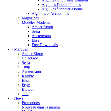
Aiguilles Circulaires Bambou
Aiguilles Double Pointes
Aiguilles à tricoter à boule
Aiguilles et Accessoires
Magazines
Modèles
-
Modèles
Atelier Zitron
Sesia
Austermann
Elisa
Free Downloads
-
Marques
Atelier Zitron
ChiaoGoo
Sesia
Tulip
Austermann
KnitPro
Elisa
Prym
Biowol
addi
-
News
Promotions
Nouveau dans la gamme