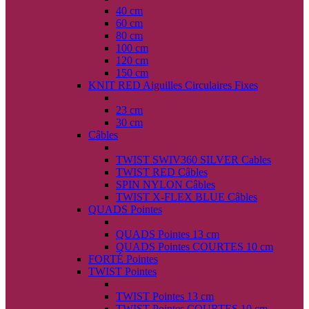
40 cm
60 cm
80 cm
100 cm
120 cm
150 cm
KNIT RED Aiguilles Circulaires Fixes
back
23 cm
30 cm
Câbles
back
TWIST SWIV360 SILVER Cables
TWIST RED Câbles
SPIN NYLON Câbles
TWIST X-FLEX BLUE Câbles
QUADS Pointes
back
QUADS Pointes 13 cm
QUADS Pointes COURTES 10 cm
FORTÉ Pointes
TWIST Pointes
back
TWIST Pointes 13 cm
TWIST Pointes COURTES 10 cm