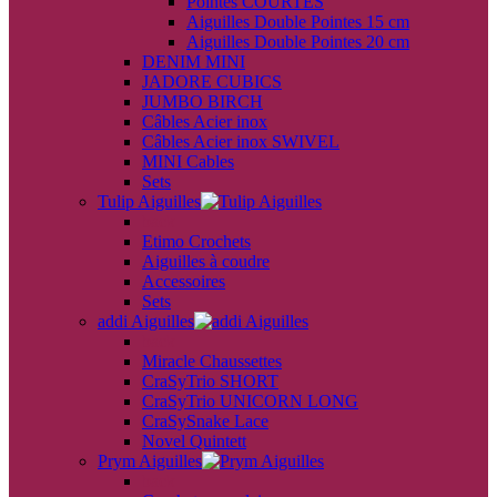
Pointes COURTES
Aiguilles Double Pointes 15 cm
Aiguilles Double Pointes 20 cm
DENIM MINI
JADORE CUBICS
JUMBO BIRCH
Câbles Acier inox
Câbles Acier inox SWIVEL
MINI Cables
Sets
Tulip Aiguilles
back
Etimo Crochets
Aiguilles à coudre
Accessoires
Sets
addi Aiguilles
back
Miracle Chaussettes
CraSyTrio SHORT
CraSyTrio UNICORN LONG
CraSySnake Lace
Novel Quintett
Prym Aiguilles
back