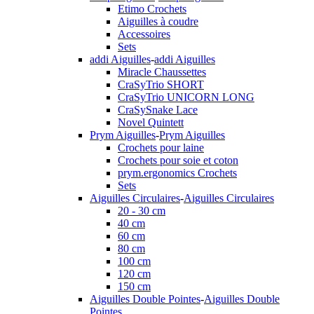
Etimo Crochets
Aiguilles à coudre
Accessoires
Sets
addi Aiguilles
-
addi Aiguilles
Miracle Chaussettes
CraSyTrio SHORT
CraSyTrio UNICORN LONG
CraSySnake Lace
Novel Quintett
Prym Aiguilles
-
Prym Aiguilles
Crochets pour laine
Crochets pour soie et coton
prym.ergonomics Crochets
Sets
Aiguilles Circulaires
-
Aiguilles Circulaires
20 - 30 cm
40 cm
60 cm
80 cm
100 cm
120 cm
150 cm
Aiguilles Double Pointes
-
Aiguilles Double
Pointes