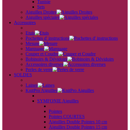
Tunisie
Sets
Aiguilles Droites
Aiguilles spéciales
Accessoires
back
Etuis
Pochettes d' instructions
Mesure
Marquage
Couper et Coudre
Bobinoirs & Dévidoirs
Accessoires diverses
Perles de verre
SOLDES
back
Laines
KnitPro Aiguilles
back
SYMFONIE Aiguilles
back
Pointes
Pointes COURTES
Aiguilles Double Pointes 10 cm
Aiguilles Double Pointes 15 cm