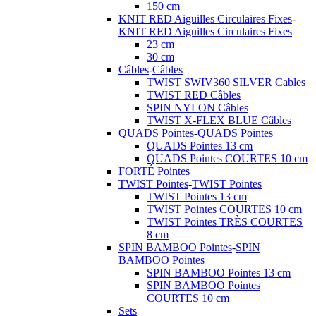
150 cm
KNIT RED Aiguilles Circulaires Fixes
-
KNIT RED Aiguilles Circulaires Fixes
23 cm
30 cm
Câbles
-
Câbles
TWIST SWIV360 SILVER Cables
TWIST RED Câbles
SPIN NYLON Câbles
TWIST X-FLEX BLUE Câbles
QUADS Pointes
-
QUADS Pointes
QUADS Pointes 13 cm
QUADS Pointes COURTES 10 cm
FORTÉ Pointes
TWIST Pointes
-
TWIST Pointes
TWIST Pointes 13 cm
TWIST Pointes COURTES 10 cm
TWIST Pointes TRÈS COURTES
8 cm
SPIN BAMBOO Pointes
-
SPIN
BAMBOO Pointes
SPIN BAMBOO Pointes 13 cm
SPIN BAMBOO Pointes
COURTES 10 cm
Sets