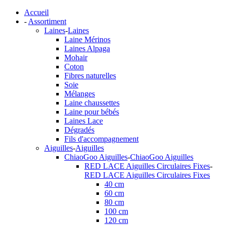
Accueil
-
Assortiment
Laines
-
Laines
Laine Mérinos
Laines Alpaga
Mohair
Coton
Fibres naturelles
Soie
Mélanges
Laine chaussettes
Laine pour bébés
Laines Lace
Dégradés
Fils d'accompagnement
Aiguilles
-
Aiguilles
ChiaoGoo Aiguilles
-
ChiaoGoo Aiguilles
RED LACE Aiguilles Circulaires Fixes
-
RED LACE Aiguilles Circulaires Fixes
40 cm
60 cm
80 cm
100 cm
120 cm