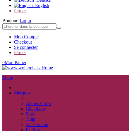
Deutsch
English
fermer
Bonjour
Login
Mon Compte
Checkout
Se connecter
fermer
0
Mon Panier
Menu
fermer
Marques
retour
Atelier Zitron
ChiaoGoo
Sesia
Tulip
Austermann
KnitPro