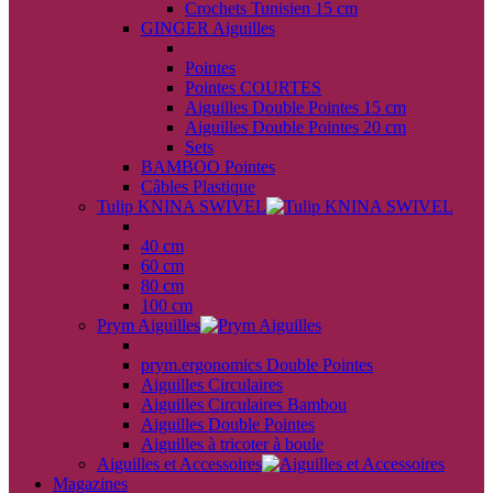
Crochets Tunisien 15 cm
GINGER Aiguilles
back
Pointes
Pointes COURTES
Aiguilles Double Pointes 15 cm
Aiguilles Double Pointes 20 cm
Sets
BAMBOO Pointes
Câbles Plastique
Tulip KNINA SWIVEL
back
40 cm
60 cm
80 cm
100 cm
Prym Aiguilles
back
prym.ergonomics Double Pointes
Aiguilles Circulaires
Aiguilles Circulaires Bambou
Aiguilles Double Pointes
Aiguilles à tricoter à boule
Aiguilles et Accessoires
Magazines