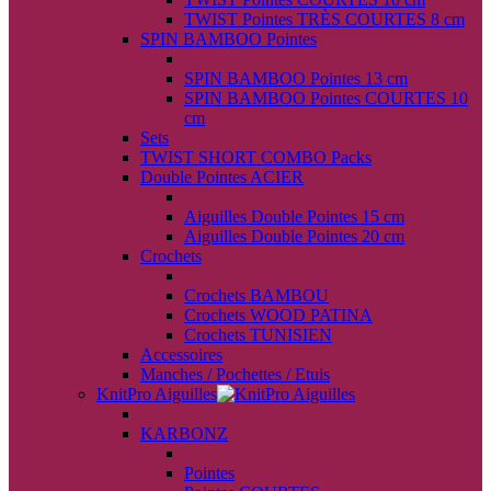
TWIST Pointes TRÈS COURTES 8 cm
SPIN BAMBOO Pointes
back
SPIN BAMBOO Pointes 13 cm
SPIN BAMBOO Pointes COURTES 10
cm
Sets
TWIST SHORT COMBO Packs
Double Pointes ACIER
back
Aiguilles Double Pointes 15 cm
Aiguilles Double Pointes 20 cm
Crochets
back
Crochets BAMBOU
Crochets WOOD PATINA
Crochets TUNISIEN
Accessoires
Manches / Pochettes / Etuis
KnitPro Aiguilles
back
KARBONZ
back
Pointes