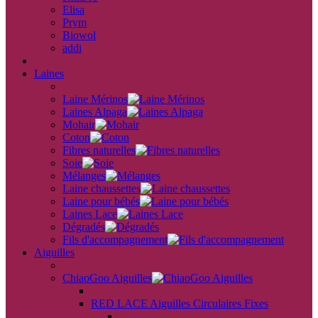
Elisa
Prym
Biowol
addi
back
Laines
back
Laine Mérinos
Laines Alpaga
Mohair
Coton
Fibres naturelles
Soie
Mélanges
Laine chaussettes
Laine pour bébés
Laines Lace
Dégradés
Fils d'accompagnement
Aiguilles
back
ChiaoGoo Aiguilles
back
RED LACE Aiguilles Circulaires Fixes
back