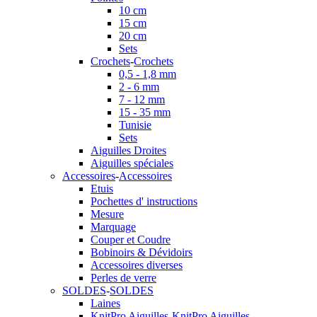
10 cm
15 cm
20 cm
Sets
Crochets
-
Crochets
0,5 - 1,8 mm
2 - 6 mm
7 - 12 mm
15 - 35 mm
Tunisie
Sets
Aiguilles Droites
Aiguilles spéciales
Accessoires
-
Accessoires
Etuis
Pochettes d' instructions
Mesure
Marquage
Couper et Coudre
Bobinoirs & Dévidoirs
Accessoires diverses
Perles de verre
SOLDES
-
SOLDES
Laines
KnitPro Aiguilles
-
KnitPro Aiguilles