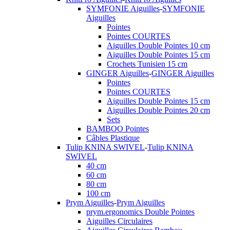
SYMFONIE Aiguilles
-
SYMFONIE
Aiguilles
Pointes
Pointes COURTES
Aiguilles Double Pointes 10 cm
Aiguilles Double Pointes 15 cm
Crochets Tunisien 15 cm
GINGER Aiguilles
-
GINGER Aiguilles
Pointes
Pointes COURTES
Aiguilles Double Pointes 15 cm
Aiguilles Double Pointes 20 cm
Sets
BAMBOO Pointes
Câbles Plastique
Tulip KNINA SWIVEL
-
Tulip KNINA
SWIVEL
40 cm
60 cm
80 cm
100 cm
Prym Aiguilles
-
Prym Aiguilles
prym.ergonomics Double Pointes
Aiguilles Circulaires