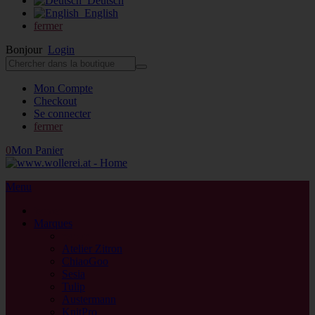
Deutsch
English
fermer
Bonjour
Login
Mon Compte
Checkout
Se connecter
fermer
0
Mon Panier
Menu
fermer
Marques
retour
Atelier Zitron
ChiaoGoo
Sesia
Tulip
Austermann
KnitPro