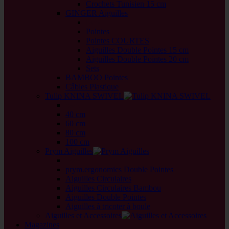
Crochets Tunisien 15 cm
GINGER Aiguilles
back
Pointes
Pointes COURTES
Aiguilles Double Pointes 15 cm
Aiguilles Double Pointes 20 cm
Sets
BAMBOO Pointes
Câbles Plastique
Tulip KNINA SWIVEL
back
40 cm
60 cm
80 cm
100 cm
Prym Aiguilles
back
prym.ergonomics Double Pointes
Aiguilles Circulaires
Aiguilles Circulaires Bambou
Aiguilles Double Pointes
Aiguilles à tricoter à boule
Aiguilles et Accessoires
Magazines