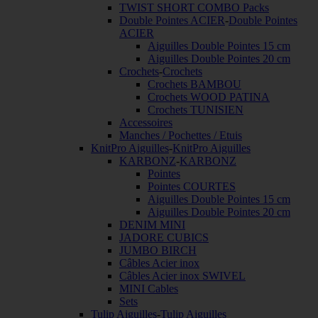
TWIST SHORT COMBO Packs
Double Pointes ACIER
-
Double Pointes
ACIER
Aiguilles Double Pointes 15 cm
Aiguilles Double Pointes 20 cm
Crochets
-
Crochets
Crochets BAMBOU
Crochets WOOD PATINA
Crochets TUNISIEN
Accessoires
Manches / Pochettes / Etuis
KnitPro Aiguilles
-
KnitPro Aiguilles
KARBONZ
-
KARBONZ
Pointes
Pointes COURTES
Aiguilles Double Pointes 15 cm
Aiguilles Double Pointes 20 cm
DENIM MINI
JADORE CUBICS
JUMBO BIRCH
Câbles Acier inox
Câbles Acier inox SWIVEL
MINI Cables
Sets
Tulip Aiguilles
-
Tulip Aiguilles