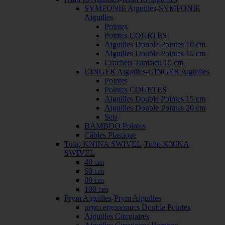
SYMFONIE Aiguilles
-
SYMFONIE
Aiguilles
Pointes
Pointes COURTES
Aiguilles Double Pointes 10 cm
Aiguilles Double Pointes 15 cm
Crochets Tunisien 15 cm
GINGER Aiguilles
-
GINGER Aiguilles
Pointes
Pointes COURTES
Aiguilles Double Pointes 15 cm
Aiguilles Double Pointes 20 cm
Sets
BAMBOO Pointes
Câbles Plastique
Tulip KNINA SWIVEL
-
Tulip KNINA
SWIVEL
40 cm
60 cm
80 cm
100 cm
Prym Aiguilles
-
Prym Aiguilles
prym.ergonomics Double Pointes
Aiguilles Circulaires