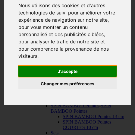
150 cm
Nous utilisons des cookies et d'autres
KNIT RED Aiguilles Circulaires Fixes
-
technologies de suivi pour améliorer votre
KNIT RED Aiguilles Circulaires Fixes
23 cm
expérience de navigation sur notre site,
30 cm
pour vous montrer un contenu
Câbles
-
Câbles
personnalisé et des publicités ciblées,
TWIST SWIV360 SILVER Cables
TWIST RED Câbles
pour analyser le trafic de notre site et
SPIN NYLON Câbles
pour comprendre la provenance de nos
TWIST X-FLEX BLUE Câbles
visiteurs.
QUADS Pointes
-
QUADS Pointes
QUADS Pointes 13 cm
QUADS Pointes COURTES 10 cm
J'accepte
FORTÉ Pointes
TWIST Pointes
-
TWIST Pointes
Changer mes préférences
TWIST Pointes 13 cm
TWIST Pointes COURTES 10 cm
TWIST Pointes TRÈS COURTES
8 cm
SPIN BAMBOO Pointes
-
SPIN
BAMBOO Pointes
SPIN BAMBOO Pointes 13 cm
SPIN BAMBOO Pointes
COURTES 10 cm
Sets