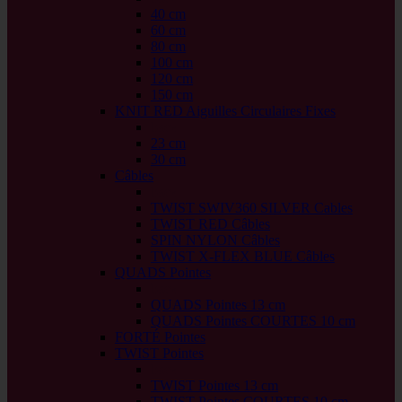
40 cm
60 cm
80 cm
100 cm
120 cm
150 cm
KNIT RED Aiguilles Circulaires Fixes
back
23 cm
30 cm
Câbles
back
TWIST SWIV360 SILVER Cables
TWIST RED Câbles
SPIN NYLON Câbles
TWIST X-FLEX BLUE Câbles
QUADS Pointes
back
QUADS Pointes 13 cm
QUADS Pointes COURTES 10 cm
FORTÉ Pointes
TWIST Pointes
back
TWIST Pointes 13 cm
TWIST Pointes COURTES 10 cm