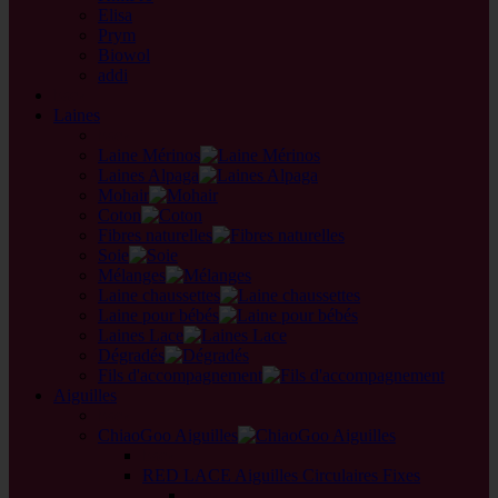
Elisa
Prym
Biowol
addi
back
Laines
back
Laine Mérinos
Laines Alpaga
Mohair
Coton
Fibres naturelles
Soie
Mélanges
Laine chaussettes
Laine pour bébés
Laines Lace
Dégradés
Fils d'accompagnement
Aiguilles
back
ChiaoGoo Aiguilles
back
RED LACE Aiguilles Circulaires Fixes
back