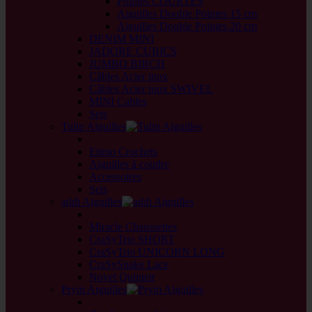
Pointes COURTES
Aiguilles Double Pointes 15 cm
Aiguilles Double Pointes 20 cm
DENIM MINI
JADORE CUBICS
JUMBO BIRCH
Câbles Acier inox
Câbles Acier inox SWIVEL
MINI Cables
Sets
Tulip Aiguilles
back
Etimo Crochets
Aiguilles à coudre
Accessoires
Sets
addi Aiguilles
back
Miracle Chaussettes
CraSyTrio SHORT
CraSyTrio UNICORN LONG
CraSySnake Lace
Novel Quintett
Prym Aiguilles
back