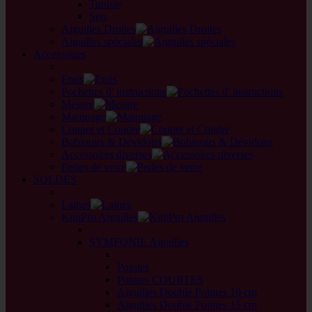
Tunisie
Sets
Aiguilles Droites
Aiguilles spéciales
Accessoires
back
Etuis
Pochettes d' instructions
Mesure
Marquage
Couper et Coudre
Bobinoirs & Dévidoirs
Accessoires diverses
Perles de verre
SOLDES
back
Laines
KnitPro Aiguilles
back
SYMFONIE Aiguilles
back
Pointes
Pointes COURTES
Aiguilles Double Pointes 10 cm
Aiguilles Double Pointes 15 cm