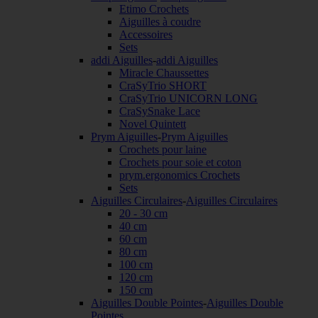
Etimo Crochets
Aiguilles à coudre
Accessoires
Sets
addi Aiguilles
-
addi Aiguilles
Miracle Chaussettes
CraSyTrio SHORT
CraSyTrio UNICORN LONG
CraSySnake Lace
Novel Quintett
Prym Aiguilles
-
Prym Aiguilles
Crochets pour laine
Crochets pour soie et coton
prym.ergonomics Crochets
Sets
Aiguilles Circulaires
-
Aiguilles Circulaires
20 - 30 cm
40 cm
60 cm
80 cm
100 cm
120 cm
150 cm
Aiguilles Double Pointes
-
Aiguilles Double
Pointes