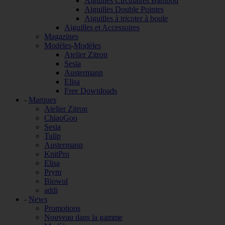
Aiguilles Circulaires Bambou
Aiguilles Double Pointes
Aiguilles à tricoter à boule
Aiguilles et Accessoires
Magazines
Modèles
-
Modèles
Atelier Zitron
Sesia
Austermann
Elisa
Free Downloads
-
Marques
Atelier Zitron
ChiaoGoo
Sesia
Tulip
Austermann
KnitPro
Elisa
Prym
Biowol
addi
-
News
Promotions
Nouveau dans la gamme