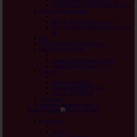
TWIST Pointes TRÈS COURTES 8 cm
SPIN BAMBOO Pointes
back
SPIN BAMBOO Pointes 13 cm
SPIN BAMBOO Pointes COURTES 10
cm
Sets
TWIST SHORT COMBO Packs
Double Pointes ACIER
back
Aiguilles Double Pointes 15 cm
Aiguilles Double Pointes 20 cm
Crochets
back
Crochets BAMBOU
Crochets WOOD PATINA
Crochets TUNISIEN
Accessoires
Manches / Pochettes / Etuis
KnitPro Aiguilles
back
KARBONZ
back
Pointes