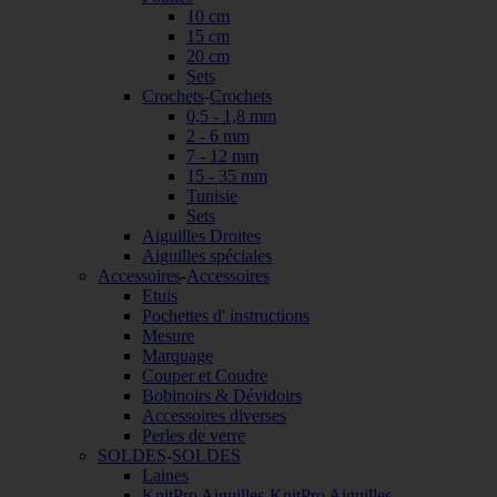
10 cm
15 cm
20 cm
Sets
Crochets
-
Crochets
0,5 - 1,8 mm
2 - 6 mm
7 - 12 mm
15 - 35 mm
Tunisie
Sets
Aiguilles Droites
Aiguilles spéciales
Accessoires
-
Accessoires
Etuis
Pochettes d' instructions
Mesure
Marquage
Couper et Coudre
Bobinoirs & Dévidoirs
Accessoires diverses
Perles de verre
SOLDES
-
SOLDES
Laines
KnitPro Aiguilles
-
KnitPro Aiguilles