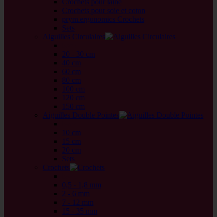
Crochets pour laine
Crochets pour soie et coton
prym.ergonomics Crochets
Sets
Aiguilles Circulaires
back
20 - 30 cm
40 cm
60 cm
80 cm
100 cm
120 cm
150 cm
Aiguilles Double Pointes
back
10 cm
15 cm
20 cm
Sets
Crochets
back
0,5 - 1,8 mm
2 - 6 mm
7 - 12 mm
15 - 35 mm