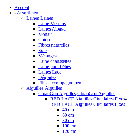
Accueil
-
Assortiment
Laines
-
Laines
Laine Mérinos
Laines Alpaga
Mohair
Coton
Fibres naturelles
Soie
Mélanges
Laine chaussettes
Laine pour bébés
Laines Lace
Dégradés
Fils d'accompagnement
Aiguilles
-
Aiguilles
ChiaoGoo Aiguilles
-
ChiaoGoo Aiguilles
RED LACE Aiguilles Circulaires Fixes
-
RED LACE Aiguilles Circulaires Fixes
40 cm
60 cm
80 cm
100 cm
120 cm