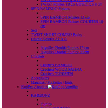
TWIST Pointes TRÈS COURTES 8 cm
SPIN BAMBOO Pointes
back
SPIN BAMBOO Pointes 13 cm
SPIN BAMBOO Pointes COURTES 10
cm
Sets
TWIST SHORT COMBO Packs
Double Pointes ACIER
back
Aiguilles Double Pointes 15 cm
Aiguilles Double Pointes 20 cm
Crochets
back
Crochets BAMBOU
Crochets WOOD PATINA
Crochets TUNISIEN
Accessoires
Manches / Pochettes / Etuis
KnitPro Aiguilles
back
KARBONZ
back
Pointes