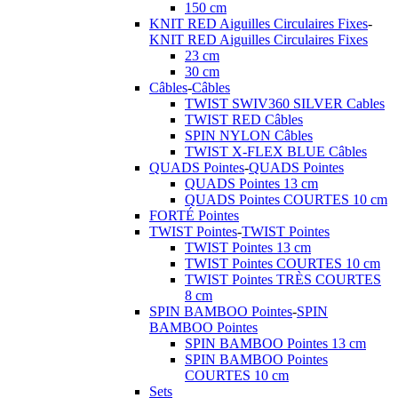
150 cm
KNIT RED Aiguilles Circulaires Fixes
-
KNIT RED Aiguilles Circulaires Fixes
23 cm
30 cm
Câbles
-
Câbles
TWIST SWIV360 SILVER Cables
TWIST RED Câbles
SPIN NYLON Câbles
TWIST X-FLEX BLUE Câbles
QUADS Pointes
-
QUADS Pointes
QUADS Pointes 13 cm
QUADS Pointes COURTES 10 cm
FORTÉ Pointes
TWIST Pointes
-
TWIST Pointes
TWIST Pointes 13 cm
TWIST Pointes COURTES 10 cm
TWIST Pointes TRÈS COURTES
8 cm
SPIN BAMBOO Pointes
-
SPIN
BAMBOO Pointes
SPIN BAMBOO Pointes 13 cm
SPIN BAMBOO Pointes
COURTES 10 cm
Sets