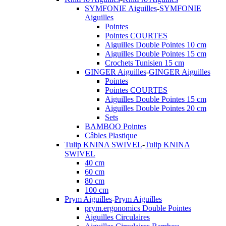
SYMFONIE Aiguilles
-
SYMFONIE
Aiguilles
Pointes
Pointes COURTES
Aiguilles Double Pointes 10 cm
Aiguilles Double Pointes 15 cm
Crochets Tunisien 15 cm
GINGER Aiguilles
-
GINGER Aiguilles
Pointes
Pointes COURTES
Aiguilles Double Pointes 15 cm
Aiguilles Double Pointes 20 cm
Sets
BAMBOO Pointes
Câbles Plastique
Tulip KNINA SWIVEL
-
Tulip KNINA
SWIVEL
40 cm
60 cm
80 cm
100 cm
Prym Aiguilles
-
Prym Aiguilles
prym.ergonomics Double Pointes
Aiguilles Circulaires