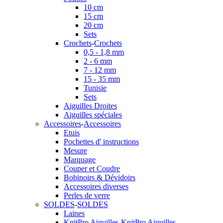
10 cm
15 cm
20 cm
Sets
Crochets
-
Crochets
0,5 - 1,8 mm
2 - 6 mm
7 - 12 mm
15 - 35 mm
Tunisie
Sets
Aiguilles Droites
Aiguilles spéciales
Accessoires
-
Accessoires
Etuis
Pochettes d' instructions
Mesure
Marquage
Couper et Coudre
Bobinoirs & Dévidoirs
Accessoires diverses
Perles de verre
SOLDES
-
SOLDES
Laines
KnitPro Aiguilles
-
KnitPro Aiguilles