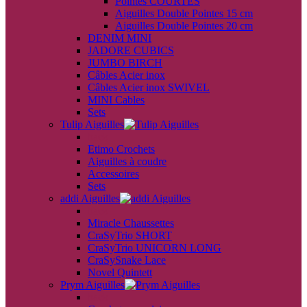
Pointes COURTES
Aiguilles Double Pointes 15 cm
Aiguilles Double Pointes 20 cm
DENIM MINI
JADORE CUBICS
JUMBO BIRCH
Câbles Acier inox
Câbles Acier inox SWIVEL
MINI Cables
Sets
Tulip Aiguilles
back
Etimo Crochets
Aiguilles à coudre
Accessoires
Sets
addi Aiguilles
back
Miracle Chaussettes
CraSyTrio SHORT
CraSyTrio UNICORN LONG
CraSySnake Lace
Novel Quintett
Prym Aiguilles
back