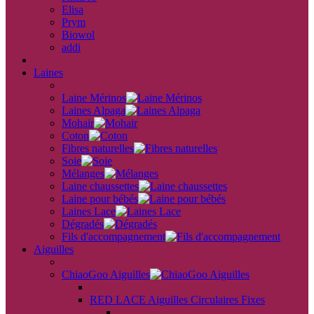
Elisa
Prym
Biowol
addi
back
Laines
back
Laine Mérinos
Laines Alpaga
Mohair
Coton
Fibres naturelles
Soie
Mélanges
Laine chaussettes
Laine pour bébés
Laines Lace
Dégradés
Fils d'accompagnement
Aiguilles
back
ChiaoGoo Aiguilles
back
RED LACE Aiguilles Circulaires Fixes
back