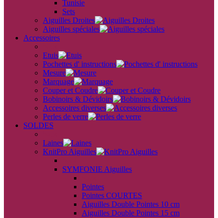
Tunisie
Sets
Aiguilles Droites
Aiguilles spéciales
Accessoires
back
Etuis
Pochettes d' instructions
Mesure
Marquage
Couper et Coudre
Bobinoirs & Dévidoirs
Accessoires diverses
Perles de verre
SOLDES
back
Laines
KnitPro Aiguilles
back
SYMFONIE Aiguilles
back
Pointes
Pointes COURTES
Aiguilles Double Pointes 10 cm
Aiguilles Double Pointes 15 cm