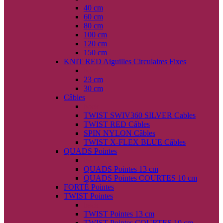
40 cm
60 cm
80 cm
100 cm
120 cm
150 cm
KNIT RED Aiguilles Circulaires Fixes
back
23 cm
30 cm
Câbles
back
TWIST SWIV360 SILVER Cables
TWIST RED Câbles
SPIN NYLON Câbles
TWIST X-FLEX BLUE Câbles
QUADS Pointes
back
QUADS Pointes 13 cm
QUADS Pointes COURTES 10 cm
FORTÉ Pointes
TWIST Pointes
back
TWIST Pointes 13 cm
TWIST Pointes COURTES 10 cm