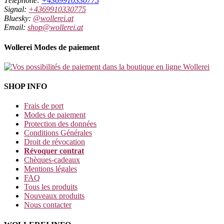
Téléphone:
+4369910330775
Signal:
+4369910330775
Bluesky:
@wollerei.at
Email:
shop@wollerei.at
Wollerei Modes de paiement
SHOP INFO
Frais de port
Modes de paiement
Protection des données
Conditions Générales
Droit de révocation
Révoquer contrat
Chèques-cadeaux
Mentions légales
FAQ
Tous les produits
Nouveaux produits
Nous contacter