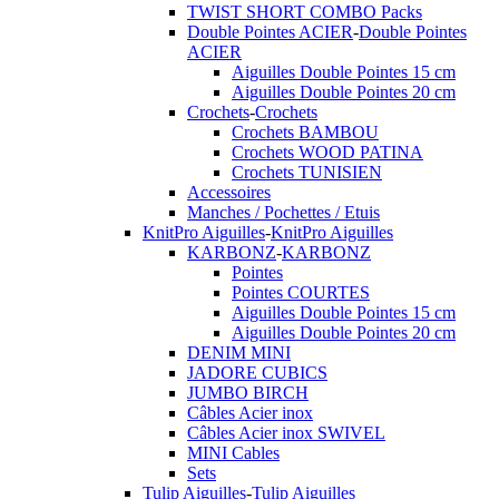
TWIST SHORT COMBO Packs
Double Pointes ACIER
-
Double Pointes
ACIER
Aiguilles Double Pointes 15 cm
Aiguilles Double Pointes 20 cm
Crochets
-
Crochets
Crochets BAMBOU
Crochets WOOD PATINA
Crochets TUNISIEN
Accessoires
Manches / Pochettes / Etuis
KnitPro Aiguilles
-
KnitPro Aiguilles
KARBONZ
-
KARBONZ
Pointes
Pointes COURTES
Aiguilles Double Pointes 15 cm
Aiguilles Double Pointes 20 cm
DENIM MINI
JADORE CUBICS
JUMBO BIRCH
Câbles Acier inox
Câbles Acier inox SWIVEL
MINI Cables
Sets
Tulip Aiguilles
-
Tulip Aiguilles