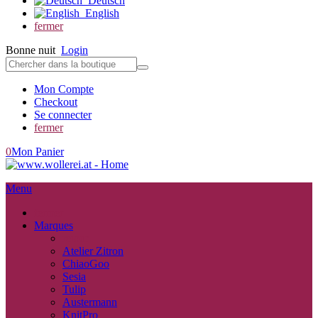
Deutsch
English
fermer
Bonne nuit
Login
Mon Compte
Checkout
Se connecter
fermer
0
Mon Panier
Menu
fermer
Marques
retour
Atelier Zitron
ChiaoGoo
Sesia
Tulip
Austermann
KnitPro