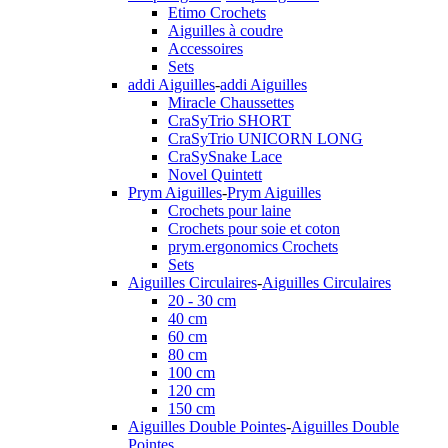
Etimo Crochets
Aiguilles à coudre
Accessoires
Sets
addi Aiguilles
-
addi Aiguilles
Miracle Chaussettes
CraSyTrio SHORT
CraSyTrio UNICORN LONG
CraSySnake Lace
Novel Quintett
Prym Aiguilles
-
Prym Aiguilles
Crochets pour laine
Crochets pour soie et coton
prym.ergonomics Crochets
Sets
Aiguilles Circulaires
-
Aiguilles Circulaires
20 - 30 cm
40 cm
60 cm
80 cm
100 cm
120 cm
150 cm
Aiguilles Double Pointes
-
Aiguilles Double
Pointes