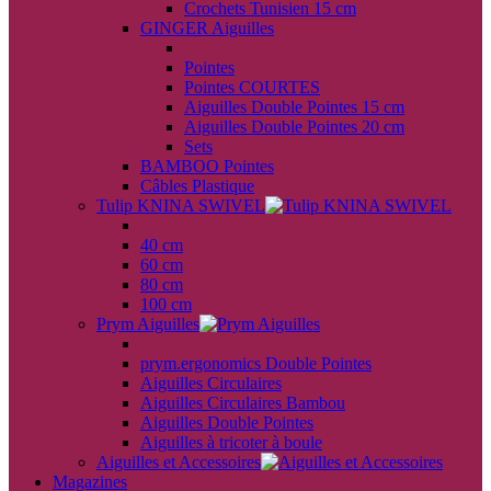
Crochets Tunisien 15 cm
GINGER Aiguilles
back
Pointes
Pointes COURTES
Aiguilles Double Pointes 15 cm
Aiguilles Double Pointes 20 cm
Sets
BAMBOO Pointes
Câbles Plastique
Tulip KNINA SWIVEL
back
40 cm
60 cm
80 cm
100 cm
Prym Aiguilles
back
prym.ergonomics Double Pointes
Aiguilles Circulaires
Aiguilles Circulaires Bambou
Aiguilles Double Pointes
Aiguilles à tricoter à boule
Aiguilles et Accessoires
Magazines