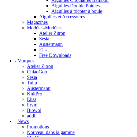
Aiguilles Circulaires Bambou
Aiguilles Double Pointes
Aiguilles à tricoter à boule
Aiguilles et Accessoires
Magazines
Modèles
-
Modèles
Atelier Zitron
Sesia
Austermann
Elisa
Free Downloads
-
Marques
Atelier Zitron
ChiaoGoo
Sesia
Tulip
Austermann
KnitPro
Elisa
Prym
Biowol
addi
-
News
Promotions
Nouveau dans la gamme