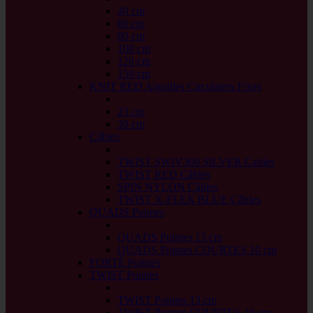
40 cm
60 cm
80 cm
100 cm
120 cm
150 cm
KNIT RED Aiguilles Circulaires Fixes
back
23 cm
30 cm
Câbles
back
TWIST SWIV360 SILVER Cables
TWIST RED Câbles
SPIN NYLON Câbles
TWIST X-FLEX BLUE Câbles
QUADS Pointes
back
QUADS Pointes 13 cm
QUADS Pointes COURTES 10 cm
FORTÉ Pointes
TWIST Pointes
back
TWIST Pointes 13 cm
TWIST Pointes COURTES 10 cm