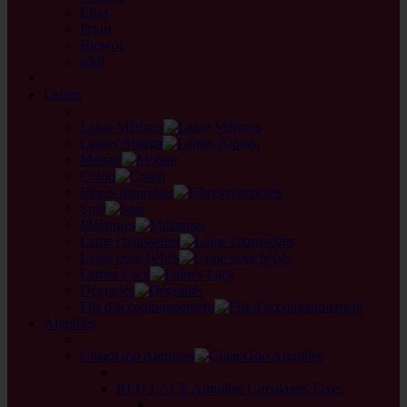
Elisa
Prym
Biowol
addi
back
Laines
back
Laine Mérinos
Laines Alpaga
Mohair
Coton
Fibres naturelles
Soie
Mélanges
Laine chaussettes
Laine pour bébés
Laines Lace
Dégradés
Fils d'accompagnement
Aiguilles
back
ChiaoGoo Aiguilles
back
RED LACE Aiguilles Circulaires Fixes
back