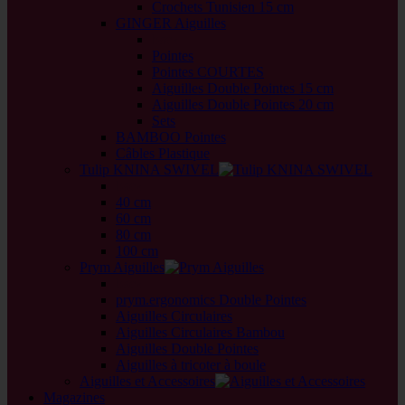
Crochets Tunisien 15 cm
GINGER Aiguilles
back
Pointes
Pointes COURTES
Aiguilles Double Pointes 15 cm
Aiguilles Double Pointes 20 cm
Sets
BAMBOO Pointes
Câbles Plastique
Tulip KNINA SWIVEL
back
40 cm
60 cm
80 cm
100 cm
Prym Aiguilles
back
prym.ergonomics Double Pointes
Aiguilles Circulaires
Aiguilles Circulaires Bambou
Aiguilles Double Pointes
Aiguilles à tricoter à boule
Aiguilles et Accessoires
Magazines