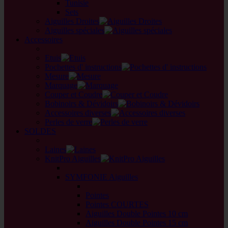
Tunisie
Sets
Aiguilles Droites
Aiguilles spéciales
Accessoires
back
Etuis
Pochettes d' instructions
Mesure
Marquage
Couper et Coudre
Bobinoirs & Dévidoirs
Accessoires diverses
Perles de verre
SOLDES
back
Laines
KnitPro Aiguilles
back
SYMFONIE Aiguilles
back
Pointes
Pointes COURTES
Aiguilles Double Pointes 10 cm
Aiguilles Double Pointes 15 cm