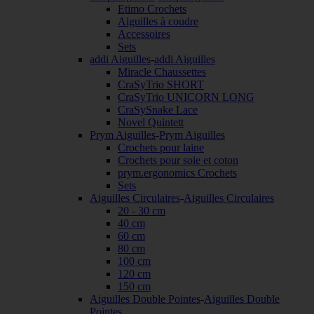
Etimo Crochets
Aiguilles à coudre
Accessoires
Sets
addi Aiguilles
-
addi Aiguilles
Miracle Chaussettes
CraSyTrio SHORT
CraSyTrio UNICORN LONG
CraSySnake Lace
Novel Quintett
Prym Aiguilles
-
Prym Aiguilles
Crochets pour laine
Crochets pour soie et coton
prym.ergonomics Crochets
Sets
Aiguilles Circulaires
-
Aiguilles Circulaires
20 - 30 cm
40 cm
60 cm
80 cm
100 cm
120 cm
150 cm
Aiguilles Double Pointes
-
Aiguilles Double
Pointes