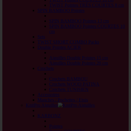
TWIST Pointes TRÈS COURTES 8 cm
SPIN BAMBOO Pointes
back
SPIN BAMBOO Pointes 13 cm
SPIN BAMBOO Pointes COURTES 10
cm
Sets
TWIST SHORT COMBO Packs
Double Pointes ACIER
back
Aiguilles Double Pointes 15 cm
Aiguilles Double Pointes 20 cm
Crochets
back
Crochets BAMBOU
Crochets WOOD PATINA
Crochets TUNISIEN
Accessoires
Manches / Pochettes / Etuis
KnitPro Aiguilles
back
KARBONZ
back
Pointes