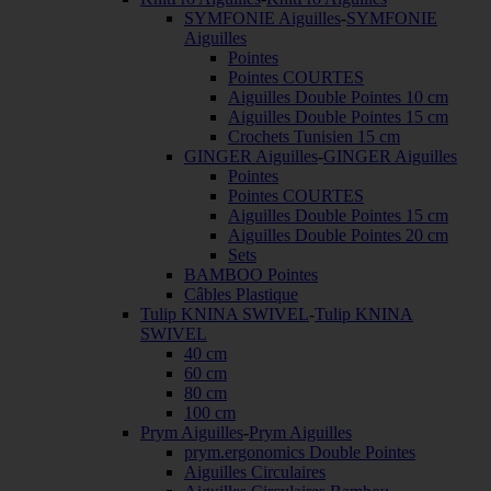
SYMFONIE Aiguilles
-
SYMFONIE
Aiguilles
Pointes
Pointes COURTES
Aiguilles Double Pointes 10 cm
Aiguilles Double Pointes 15 cm
Crochets Tunisien 15 cm
GINGER Aiguilles
-
GINGER Aiguilles
Pointes
Pointes COURTES
Aiguilles Double Pointes 15 cm
Aiguilles Double Pointes 20 cm
Sets
BAMBOO Pointes
Câbles Plastique
Tulip KNINA SWIVEL
-
Tulip KNINA
SWIVEL
40 cm
60 cm
80 cm
100 cm
Prym Aiguilles
-
Prym Aiguilles
prym.ergonomics Double Pointes
Aiguilles Circulaires