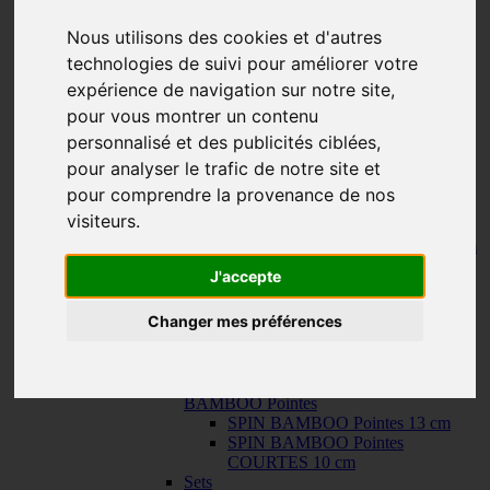
150 cm
KNIT RED Aiguilles Circulaires Fixes
-
Nous utilisons des cookies et d'autres
KNIT RED Aiguilles Circulaires Fixes
technologies de suivi pour améliorer votre
23 cm
30 cm
expérience de navigation sur notre site,
Câbles
-
Câbles
pour vous montrer un contenu
TWIST SWIV360 SILVER Cables
personnalisé et des publicités ciblées,
TWIST RED Câbles
SPIN NYLON Câbles
pour analyser le trafic de notre site et
TWIST X-FLEX BLUE Câbles
pour comprendre la provenance de nos
QUADS Pointes
-
QUADS Pointes
visiteurs.
QUADS Pointes 13 cm
QUADS Pointes COURTES 10 cm
FORTÉ Pointes
J'accepte
TWIST Pointes
-
TWIST Pointes
TWIST Pointes 13 cm
Changer mes préférences
TWIST Pointes COURTES 10 cm
TWIST Pointes TRÈS COURTES
8 cm
SPIN BAMBOO Pointes
-
SPIN
BAMBOO Pointes
SPIN BAMBOO Pointes 13 cm
SPIN BAMBOO Pointes
COURTES 10 cm
Sets