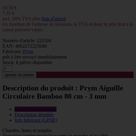
10,50 €
7,35 €
incl. 20% TVA plus
frais d`envoi
En fonction de l'adresse de livraison, la TVA et donc le prix brut à la
caisse peuvent varier.
Numéro d'article: 222504
EAN: 4002272225040
Fabricant:
Prym
prêt à être envoyé immédiatement
Stock:
1
pièces disponible
Description du produit : Prym Aiguille
Circulaire Bamboo 80 cm - 3 mm
Description sommaire
Description détaillée
Info fabricant (GPSR)
Chaudes, lisses et souples
Transition extrêmement lisse entre le manche et le câble