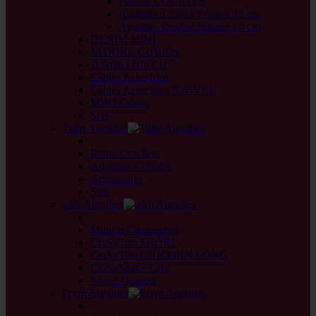
Pointes COURTES
Aiguilles Double Pointes 15 cm
Aiguilles Double Pointes 20 cm
DENIM MINI
JADORE CUBICS
JUMBO BIRCH
Câbles Acier inox
Câbles Acier inox SWIVEL
MINI Cables
Sets
Tulip Aiguilles
back
Etimo Crochets
Aiguilles à coudre
Accessoires
Sets
addi Aiguilles
back
Miracle Chaussettes
CraSyTrio SHORT
CraSyTrio UNICORN LONG
CraSySnake Lace
Novel Quintett
Prym Aiguilles
back