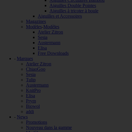
Aiguilles Circulaires Bambou
Aiguilles Double Pointes
Aiguilles à tricoter à boule
Aiguilles et Accessoires
Magazines
Modèles
-
Modèles
Atelier Zitron
Sesia
Austermann
Elisa
Free Downloads
-
Marques
Atelier Zitron
ChiaoGoo
Sesia
Tulip
Austermann
KnitPro
Elisa
Prym
Biowol
addi
-
News
Promotions
Nouveau dans la gamme