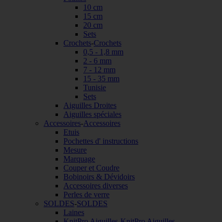
10 cm
15 cm
20 cm
Sets
Crochets
-
Crochets
0,5 - 1,8 mm
2 - 6 mm
7 - 12 mm
15 - 35 mm
Tunisie
Sets
Aiguilles Droites
Aiguilles spéciales
Accessoires
-
Accessoires
Etuis
Pochettes d' instructions
Mesure
Marquage
Couper et Coudre
Bobinoirs & Dévidoirs
Accessoires diverses
Perles de verre
SOLDES
-
SOLDES
Laines
KnitPro Aiguilles
-
KnitPro Aiguilles