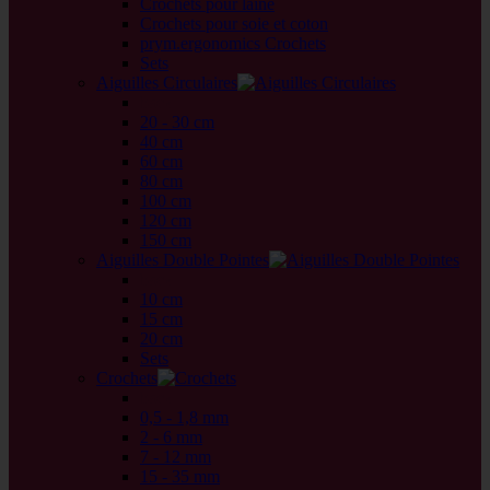
Crochets pour laine
Crochets pour soie et coton
prym.ergonomics Crochets
Sets
Aiguilles Circulaires
back
20 - 30 cm
40 cm
60 cm
80 cm
100 cm
120 cm
150 cm
Aiguilles Double Pointes
back
10 cm
15 cm
20 cm
Sets
Crochets
back
0,5 - 1,8 mm
2 - 6 mm
7 - 12 mm
15 - 35 mm