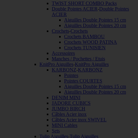
TWIST SHORT COMBO Packs
Double Pointes ACIER
-
Double Pointes
ACIER
Aiguilles Double Pointes 15 cm
Aiguilles Double Pointes 20 cm
Crochets
-
Crochets
Crochets BAMBOU
Crochets WOOD PATINA
Crochets TUNISIEN
Accessoires
Manches / Pochettes / Etuis
KnitPro Aiguilles
-
KnitPro Aiguilles
KARBONZ
-
KARBONZ
Pointes
Pointes COURTES
Aiguilles Double Pointes 15 cm
Aiguilles Double Pointes 20 cm
DENIM MINI
JADORE CUBICS
JUMBO BIRCH
Câbles Acier inox
Câbles Acier inox SWIVEL
MINI Cables
Sets
Tulip Aiguilles
-
Tulip Aiguilles