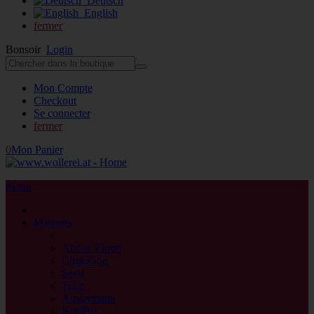
Deutsch
English
fermer
Bonsoir
Login
Mon Compte
Checkout
Se connecter
fermer
0
Mon Panier
Menu
fermer
Marques
retour
Atelier Zitron
ChiaoGoo
Sesia
Tulip
Austermann
KnitPro