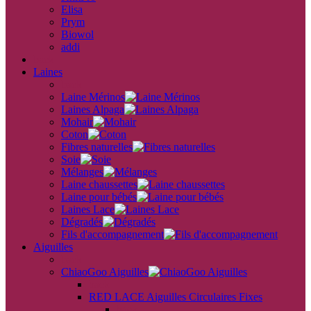
Elisa
Prym
Biowol
addi
back
Laines
back
Laine Mérinos
Laines Alpaga
Mohair
Coton
Fibres naturelles
Soie
Mélanges
Laine chaussettes
Laine pour bébés
Laines Lace
Dégradés
Fils d'accompagnement
Aiguilles
back
ChiaoGoo Aiguilles
back
RED LACE Aiguilles Circulaires Fixes
back