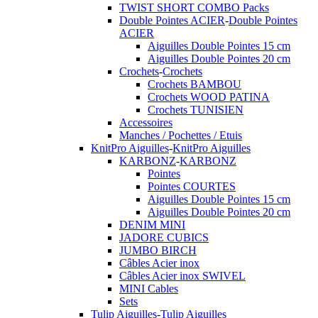
TWIST SHORT COMBO Packs
Double Pointes ACIER
-
Double Pointes
ACIER
Aiguilles Double Pointes 15 cm
Aiguilles Double Pointes 20 cm
Crochets
-
Crochets
Crochets BAMBOU
Crochets WOOD PATINA
Crochets TUNISIEN
Accessoires
Manches / Pochettes / Etuis
KnitPro Aiguilles
-
KnitPro Aiguilles
KARBONZ
-
KARBONZ
Pointes
Pointes COURTES
Aiguilles Double Pointes 15 cm
Aiguilles Double Pointes 20 cm
DENIM MINI
JADORE CUBICS
JUMBO BIRCH
Câbles Acier inox
Câbles Acier inox SWIVEL
MINI Cables
Sets
Tulip Aiguilles
-
Tulip Aiguilles