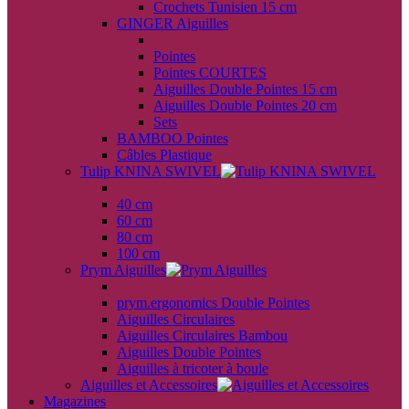
Crochets Tunisien 15 cm
GINGER Aiguilles
back
Pointes
Pointes COURTES
Aiguilles Double Pointes 15 cm
Aiguilles Double Pointes 20 cm
Sets
BAMBOO Pointes
Câbles Plastique
Tulip KNINA SWIVEL
back
40 cm
60 cm
80 cm
100 cm
Prym Aiguilles
back
prym.ergonomics Double Pointes
Aiguilles Circulaires
Aiguilles Circulaires Bambou
Aiguilles Double Pointes
Aiguilles à tricoter à boule
Aiguilles et Accessoires
Magazines