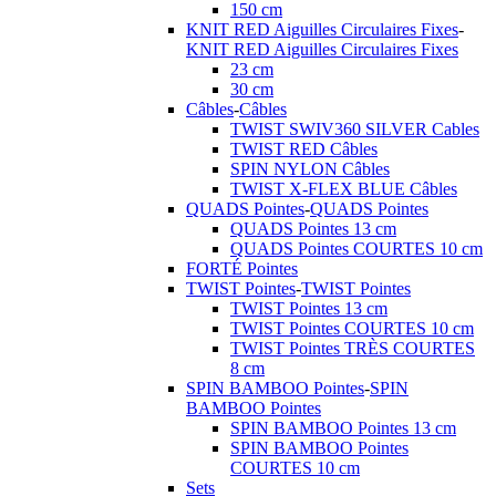
150 cm
KNIT RED Aiguilles Circulaires Fixes
-
KNIT RED Aiguilles Circulaires Fixes
23 cm
30 cm
Câbles
-
Câbles
TWIST SWIV360 SILVER Cables
TWIST RED Câbles
SPIN NYLON Câbles
TWIST X-FLEX BLUE Câbles
QUADS Pointes
-
QUADS Pointes
QUADS Pointes 13 cm
QUADS Pointes COURTES 10 cm
FORTÉ Pointes
TWIST Pointes
-
TWIST Pointes
TWIST Pointes 13 cm
TWIST Pointes COURTES 10 cm
TWIST Pointes TRÈS COURTES
8 cm
SPIN BAMBOO Pointes
-
SPIN
BAMBOO Pointes
SPIN BAMBOO Pointes 13 cm
SPIN BAMBOO Pointes
COURTES 10 cm
Sets