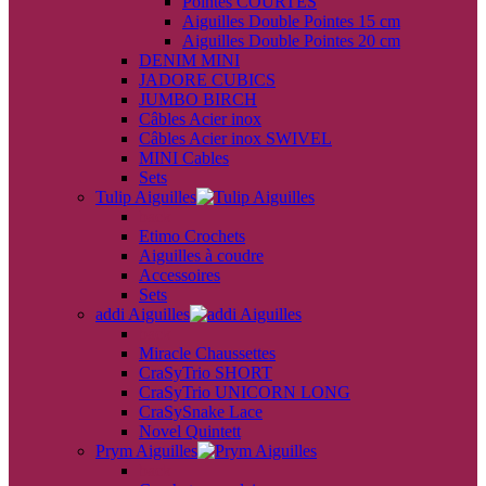
Pointes COURTES
Aiguilles Double Pointes 15 cm
Aiguilles Double Pointes 20 cm
DENIM MINI
JADORE CUBICS
JUMBO BIRCH
Câbles Acier inox
Câbles Acier inox SWIVEL
MINI Cables
Sets
Tulip Aiguilles
back
Etimo Crochets
Aiguilles à coudre
Accessoires
Sets
addi Aiguilles
back
Miracle Chaussettes
CraSyTrio SHORT
CraSyTrio UNICORN LONG
CraSySnake Lace
Novel Quintett
Prym Aiguilles
back