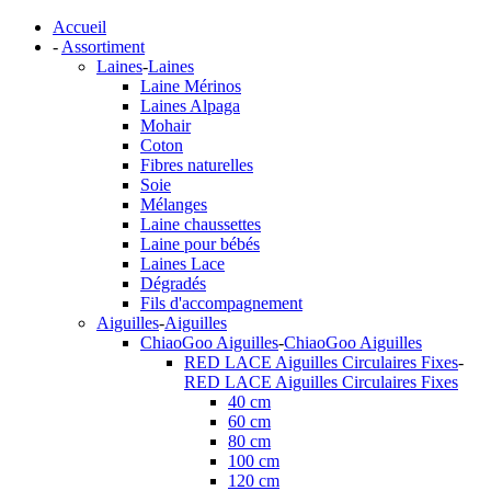
Accueil
-
Assortiment
Laines
-
Laines
Laine Mérinos
Laines Alpaga
Mohair
Coton
Fibres naturelles
Soie
Mélanges
Laine chaussettes
Laine pour bébés
Laines Lace
Dégradés
Fils d'accompagnement
Aiguilles
-
Aiguilles
ChiaoGoo Aiguilles
-
ChiaoGoo Aiguilles
RED LACE Aiguilles Circulaires Fixes
-
RED LACE Aiguilles Circulaires Fixes
40 cm
60 cm
80 cm
100 cm
120 cm