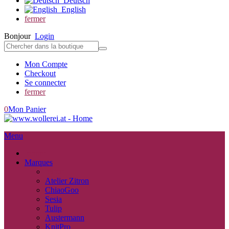
Deutsch
English
fermer
Bonjour
Login
Mon Compte
Checkout
Se connecter
fermer
0
Mon Panier
Menu
fermer
Marques
retour
Atelier Zitron
ChiaoGoo
Sesia
Tulip
Austermann
KnitPro