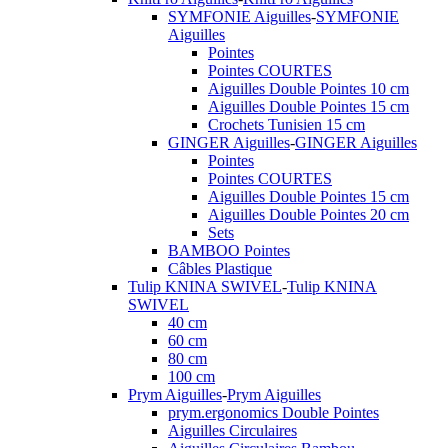
SYMFONIE Aiguilles
-
SYMFONIE
Aiguilles
Pointes
Pointes COURTES
Aiguilles Double Pointes 10 cm
Aiguilles Double Pointes 15 cm
Crochets Tunisien 15 cm
GINGER Aiguilles
-
GINGER Aiguilles
Pointes
Pointes COURTES
Aiguilles Double Pointes 15 cm
Aiguilles Double Pointes 20 cm
Sets
BAMBOO Pointes
Câbles Plastique
Tulip KNINA SWIVEL
-
Tulip KNINA
SWIVEL
40 cm
60 cm
80 cm
100 cm
Prym Aiguilles
-
Prym Aiguilles
prym.ergonomics Double Pointes
Aiguilles Circulaires