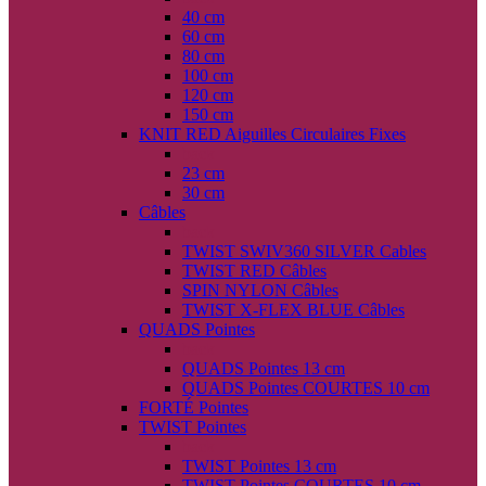
40 cm
60 cm
80 cm
100 cm
120 cm
150 cm
KNIT RED Aiguilles Circulaires Fixes
back
23 cm
30 cm
Câbles
back
TWIST SWIV360 SILVER Cables
TWIST RED Câbles
SPIN NYLON Câbles
TWIST X-FLEX BLUE Câbles
QUADS Pointes
back
QUADS Pointes 13 cm
QUADS Pointes COURTES 10 cm
FORTÉ Pointes
TWIST Pointes
back
TWIST Pointes 13 cm
TWIST Pointes COURTES 10 cm