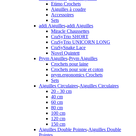
Etimo Crochets
Aiguilles à coudre
Accessoires
Sets
addi Aiguilles
-
addi Aiguilles
Miracle Chaussettes
CraSyTrio SHORT
CraSyTrio UNICORN LONG
CraSySnake Lace
Novel Quintett
Prym Aiguilles
-
Prym Aiguilles
Crochets pour laine
Crochets pour soie et coton
prym.ergonomics Crochets
Sets
Aiguilles Circulaires
-
Aiguilles Circulaires
20 - 30 cm
40 cm
60 cm
80 cm
100 cm
120 cm
150 cm
Aiguilles Double Pointes
-
Aiguilles Double
Pointes