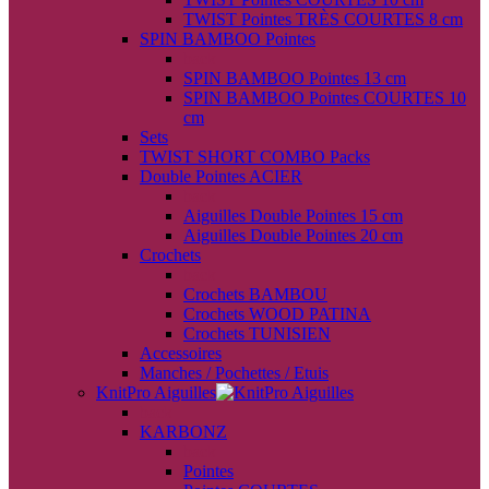
TWIST Pointes TRÈS COURTES 8 cm
SPIN BAMBOO Pointes
back
SPIN BAMBOO Pointes 13 cm
SPIN BAMBOO Pointes COURTES 10
cm
Sets
TWIST SHORT COMBO Packs
Double Pointes ACIER
back
Aiguilles Double Pointes 15 cm
Aiguilles Double Pointes 20 cm
Crochets
back
Crochets BAMBOU
Crochets WOOD PATINA
Crochets TUNISIEN
Accessoires
Manches / Pochettes / Etuis
KnitPro Aiguilles
back
KARBONZ
back
Pointes