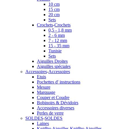
10 cm
15 cm
20 cm
Sets
Crochets
-
Crochets
0,5 - 1,8 mm
2 - 6 mm
7 - 12 mm
15 - 35 mm
Tunisie
Sets
Aiguilles Droites
Aiguilles spéciales
Accessoires
-
Accessoires
Etuis
Pochettes d' instructions
Mesure
Marquage
Couper et Coudre
Bobinoirs & Dévidoirs
Accessoires diverses
Perles de verre
SOLDES
-
SOLDES
Laines
KnitPro Aiguilles
-
KnitPro Aiguilles