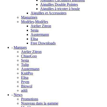
Aiguilles Circulaires Bambou
Aiguilles Double Pointes
Aiguilles à tricoter à boule
Aiguilles et Accessoires
Magazines
Modèles
-
Modèles
Atelier Zitron
Sesia
Austermann
Elisa
Free Downloads
-
Marques
Atelier Zitron
ChiaoGoo
Sesia
Tulip
Austermann
KnitPro
Elisa
Prym
Biowol
addi
-
News
Promotions
Nouveau dans la gamme