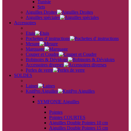
Tunisie
Sets
Aiguilles Droites
Aiguilles spéciales
Accessoires
back
Etuis
Pochettes d' instructions
Mesure
Marquage
Couper et Coudre
Bobinoirs & Dévidoirs
Accessoires diverses
Perles de verre
SOLDES
back
Laines
KnitPro Aiguilles
back
SYMFONIE Aiguilles
back
Pointes
Pointes COURTES
Aiguilles Double Pointes 10 cm
Aiguilles Double Pointes 15 cm