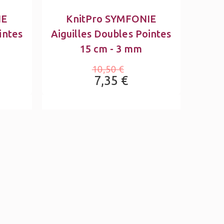
IE
KnitPro SYMFONIE
intes
Aiguilles Doubles Pointes
15 cm - 3 mm
10,50 €
7,35 €