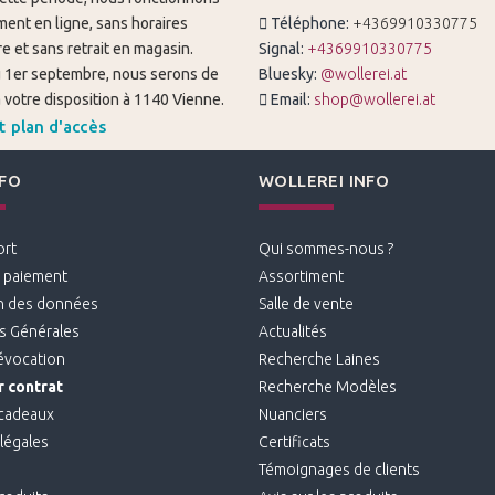
ent en ligne, sans horaires
Téléphone:
+4369910330775
e et sans retrait en magasin.
Signal:
+4369910330775
du 1er septembre, nous serons de
Bluesky:
@wollerei.at
votre disposition à 1140 Vienne.
Email:
shop@wollerei.at
t plan d'accès
NFO
WOLLEREI INFO
ort
Qui sommes-nous ?
 paiement
Assortiment
n des données
Salle de vente
s Générales
Actualités
révocation
Recherche Laines
 contrat
Recherche Modèles
cadeaux
Nuanciers
légales
Certificats
Témoignages de clients