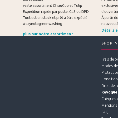
vaste assortiment ChiaoGoo et Tulip
exclusivem
Expédition rapide par poste, GLS ou DPD
d'ouvertur
Tout est en stock et prêt à être expédié
À partir 
#saynotogreenwashing
nouveau à 
Détails e
plus sur notre assortiment
SHOP I
Frais de p
Modes de
Protectio
Condition
Droit de 
Révoquer
Chèques-
Mentions 
FAQ