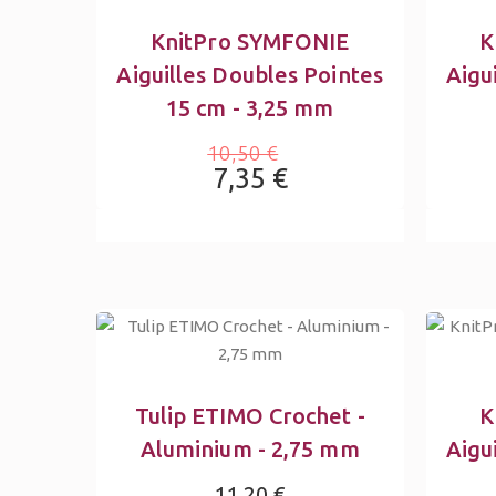
KnitPro SYMFONIE
K
Aiguilles Doubles Pointes
Aigu
15 cm - 3,25 mm
10,50 €
7,35 €
Tulip ETIMO Crochet -
K
Aluminium - 2,75 mm
Aigu
11,20 €