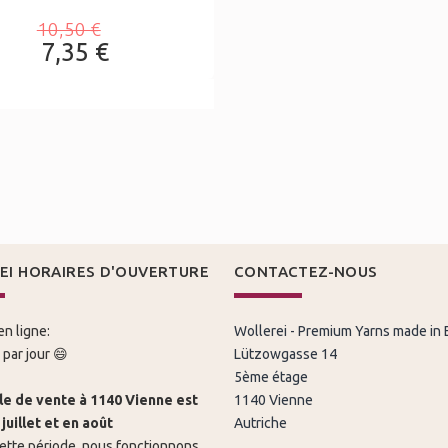
10,50 €
7,35 €
EI HORAIRES D'OUVERTURE
CONTACTEZ-NOUS
n ligne:
Wollerei - Premium Yarns made in
par jour 😄
Lützowgasse 14
5ème étage
le de vente à 1140 Vienne est
1140 Vienne
juillet et en août
Autriche
ette période, nous fonctionnons