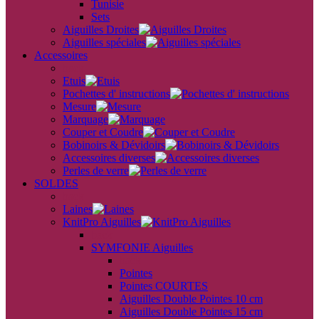
Tunisie
Sets
Aiguilles Droites
Aiguilles spéciales
Accessoires
back
Etuis
Pochettes d' instructions
Mesure
Marquage
Couper et Coudre
Bobinoirs & Dévidoirs
Accessoires diverses
Perles de verre
SOLDES
back
Laines
KnitPro Aiguilles
back
SYMFONIE Aiguilles
back
Pointes
Pointes COURTES
Aiguilles Double Pointes 10 cm
Aiguilles Double Pointes 15 cm