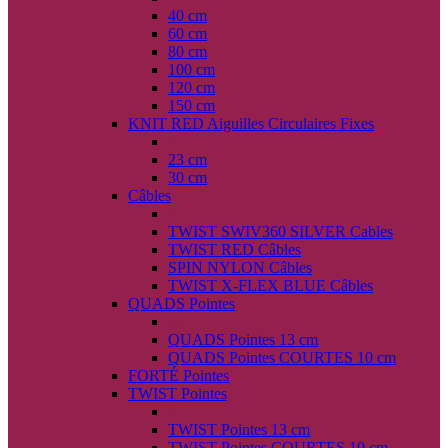
40 cm
60 cm
80 cm
100 cm
120 cm
150 cm
KNIT RED Aiguilles Circulaires Fixes
back
23 cm
30 cm
Câbles
back
TWIST SWIV360 SILVER Cables
TWIST RED Câbles
SPIN NYLON Câbles
TWIST X-FLEX BLUE Câbles
QUADS Pointes
back
QUADS Pointes 13 cm
QUADS Pointes COURTES 10 cm
FORTÉ Pointes
TWIST Pointes
back
TWIST Pointes 13 cm
TWIST Pointes COURTES 10 cm