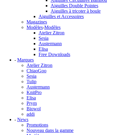
Aiguilles Circulaires Bambou
Aiguilles Double Pointes
Aiguilles à tricoter à boule
Aiguilles et Accessoires
Magazines
Modèles
-
Modèles
Atelier Zitron
Sesia
Austermann
Elisa
Free Downloads
-
Marques
Atelier Zitron
ChiaoGoo
Sesia
Tulip
Austermann
KnitPro
Elisa
Prym
Biowol
addi
-
News
Promotions
Nouveau dans la gamme