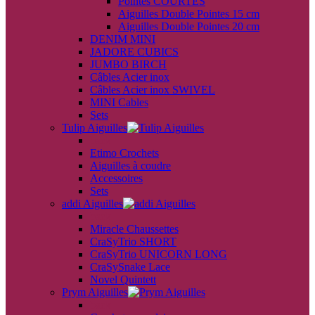
Pointes COURTES
Aiguilles Double Pointes 15 cm
Aiguilles Double Pointes 20 cm
DENIM MINI
JADORE CUBICS
JUMBO BIRCH
Câbles Acier inox
Câbles Acier inox SWIVEL
MINI Cables
Sets
Tulip Aiguilles
back
Etimo Crochets
Aiguilles à coudre
Accessoires
Sets
addi Aiguilles
back
Miracle Chaussettes
CraSyTrio SHORT
CraSyTrio UNICORN LONG
CraSySnake Lace
Novel Quintett
Prym Aiguilles
back