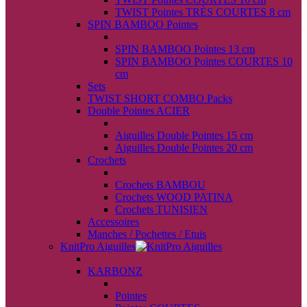
TWIST Pointes TRÈS COURTES 8 cm
SPIN BAMBOO Pointes
back
SPIN BAMBOO Pointes 13 cm
SPIN BAMBOO Pointes COURTES 10
cm
Sets
TWIST SHORT COMBO Packs
Double Pointes ACIER
back
Aiguilles Double Pointes 15 cm
Aiguilles Double Pointes 20 cm
Crochets
back
Crochets BAMBOU
Crochets WOOD PATINA
Crochets TUNISIEN
Accessoires
Manches / Pochettes / Etuis
KnitPro Aiguilles
back
KARBONZ
back
Pointes