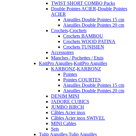
TWIST SHORT COMBO Packs
Double Pointes ACIER
-
Double Pointes
ACIER
Aiguilles Double Pointes 15 cm
Aiguilles Double Pointes 20 cm
Crochets
-
Crochets
Crochets BAMBOU
Crochets WOOD PATINA
Crochets TUNISIEN
Accessoires
Manches / Pochettes / Etuis
KnitPro Aiguilles
-
KnitPro Aiguilles
KARBONZ
-
KARBONZ
Pointes
Pointes COURTES
Aiguilles Double Pointes 15 cm
Aiguilles Double Pointes 20 cm
DENIM MINI
JADORE CUBICS
JUMBO BIRCH
Câbles Acier inox
Câbles Acier inox SWIVEL
MINI Cables
Sets
Tulip Aiguilles
-
Tulip Aiguilles