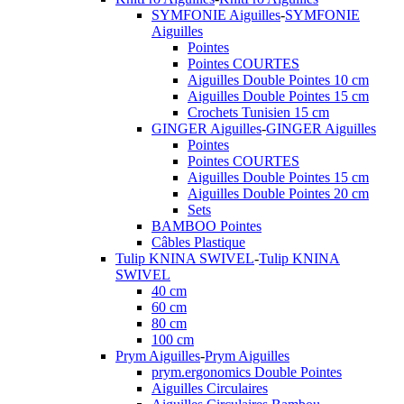
SYMFONIE Aiguilles
-
SYMFONIE
Aiguilles
Pointes
Pointes COURTES
Aiguilles Double Pointes 10 cm
Aiguilles Double Pointes 15 cm
Crochets Tunisien 15 cm
GINGER Aiguilles
-
GINGER Aiguilles
Pointes
Pointes COURTES
Aiguilles Double Pointes 15 cm
Aiguilles Double Pointes 20 cm
Sets
BAMBOO Pointes
Câbles Plastique
Tulip KNINA SWIVEL
-
Tulip KNINA
SWIVEL
40 cm
60 cm
80 cm
100 cm
Prym Aiguilles
-
Prym Aiguilles
prym.ergonomics Double Pointes
Aiguilles Circulaires