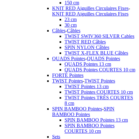
150 cm
KNIT RED Aiguilles Circulaires Fixes
-
KNIT RED Aiguilles Circulaires Fixes
23 cm
30 cm
Câbles
-
Câbles
TWIST SWIV360 SILVER Cables
TWIST RED Câbles
SPIN NYLON Câbles
TWIST X-FLEX BLUE Câbles
QUADS Pointes
-
QUADS Pointes
QUADS Pointes 13 cm
QUADS Pointes COURTES 10 cm
FORTÉ Pointes
TWIST Pointes
-
TWIST Pointes
TWIST Pointes 13 cm
TWIST Pointes COURTES 10 cm
TWIST Pointes TRÈS COURTES
8 cm
SPIN BAMBOO Pointes
-
SPIN
BAMBOO Pointes
SPIN BAMBOO Pointes 13 cm
SPIN BAMBOO Pointes
COURTES 10 cm
Sets