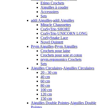
Etimo Crochets
Aiguilles à coudre
Accessoires
Sets
addi Aiguilles
-
addi Aiguilles
Miracle Chaussettes
CraSyTrio SHORT
CraSyTrio UNICORN LONG
CraSySnake Lace
Novel Quintett
Prym Aiguilles
-
Prym Aiguilles
Crochets pour laine
Crochets pour soie et coton
prym.ergonomics Crochets
Sets
Aiguilles Circulaires
-
Aiguilles Circulaires
20 - 30 cm
40 cm
60 cm
80 cm
100 cm
120 cm
150 cm
Aiguilles Double Pointes
-
Aiguilles Double
Pointes