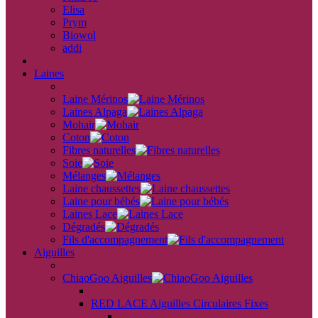
Elisa
Prym
Biowol
addi
back
Laines
back
Laine Mérinos
Laines Alpaga
Mohair
Coton
Fibres naturelles
Soie
Mélanges
Laine chaussettes
Laine pour bébés
Laines Lace
Dégradés
Fils d'accompagnement
Aiguilles
back
ChiaoGoo Aiguilles
back
RED LACE Aiguilles Circulaires Fixes
back