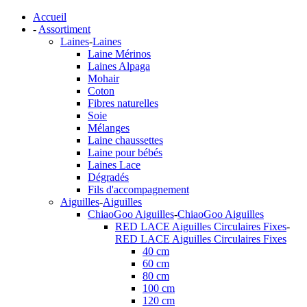
Accueil
-
Assortiment
Laines
-
Laines
Laine Mérinos
Laines Alpaga
Mohair
Coton
Fibres naturelles
Soie
Mélanges
Laine chaussettes
Laine pour bébés
Laines Lace
Dégradés
Fils d'accompagnement
Aiguilles
-
Aiguilles
ChiaoGoo Aiguilles
-
ChiaoGoo Aiguilles
RED LACE Aiguilles Circulaires Fixes
-
RED LACE Aiguilles Circulaires Fixes
40 cm
60 cm
80 cm
100 cm
120 cm