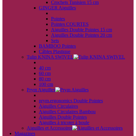
Crochets Tunisien 15 cm
GINGER Aiguilles
back
Pointes
Pointes COURTES
Aiguilles Double Pointes 15 cm
Aiguilles Double Pointes 20 cm
Sets
BAMBOO Pointes
Câbles Plastique
Tulip KNINA SWIVEL
back
40 cm
60 cm
80 cm
100 cm
Prym Aiguilles
back
prym.ergonomics Double Pointes
Aiguilles Circulaires
Aiguilles Circulaires Bambou
Aiguilles Double Pointes
Aiguilles à tricoter à boule
Aiguilles et Accessoires
Magazines