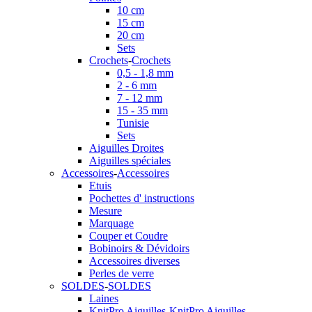
10 cm
15 cm
20 cm
Sets
Crochets
-
Crochets
0,5 - 1,8 mm
2 - 6 mm
7 - 12 mm
15 - 35 mm
Tunisie
Sets
Aiguilles Droites
Aiguilles spéciales
Accessoires
-
Accessoires
Etuis
Pochettes d' instructions
Mesure
Marquage
Couper et Coudre
Bobinoirs & Dévidoirs
Accessoires diverses
Perles de verre
SOLDES
-
SOLDES
Laines
KnitPro Aiguilles
-
KnitPro Aiguilles