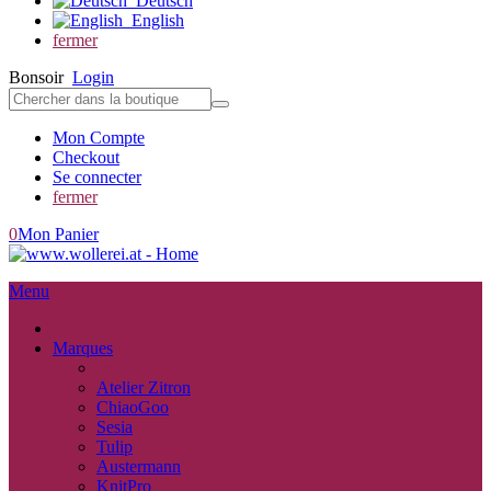
Deutsch
English
fermer
Bonsoir
Login
Mon Compte
Checkout
Se connecter
fermer
0
Mon Panier
Menu
fermer
Marques
retour
Atelier Zitron
ChiaoGoo
Sesia
Tulip
Austermann
KnitPro