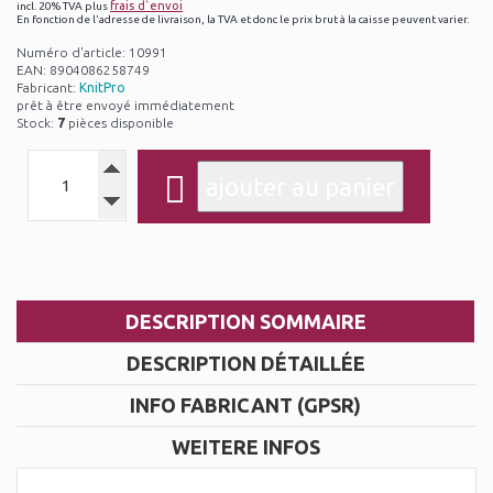
frais d`envoi
incl. 20% TVA plus
En fonction de l'adresse de livraison, la TVA et donc le prix brut à la caisse peuvent varier.
Numéro d'article: 10991
EAN: 8904086258749
Fabricant:
KnitPro
prêt à être envoyé immédiatement
Stock:
7
pièces disponible
DESCRIPTION SOMMAIRE
DESCRIPTION DÉTAILLÉE
INFO FABRICANT (GPSR)
WEITERE INFOS