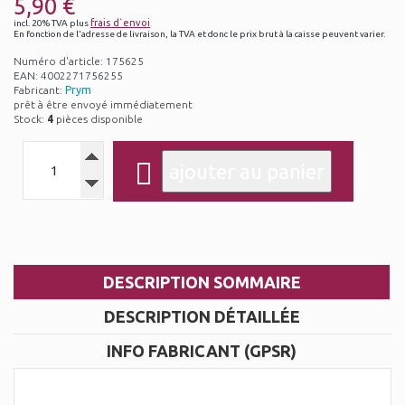
5,90 €
frais d`envoi
incl. 20% TVA plus
En fonction de l'adresse de livraison, la TVA et donc le prix brut à la caisse peuvent varier.
Numéro d'article: 175625
EAN: 4002271756255
Fabricant:
Prym
prêt à être envoyé immédiatement
Stock:
4
pièces disponible
DESCRIPTION SOMMAIRE
DESCRIPTION DÉTAILLÉE
INFO FABRICANT (GPSR)