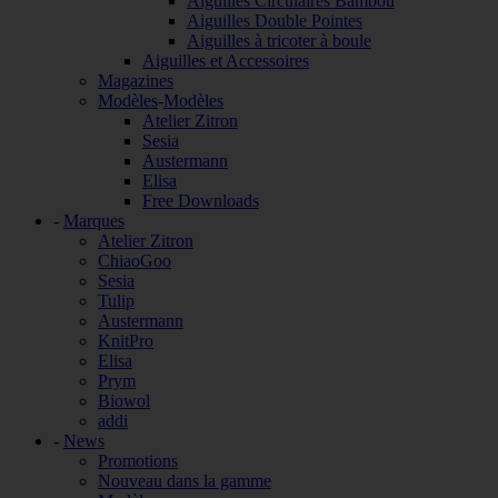
Aiguilles Circulaires Bambou
Aiguilles Double Pointes
Aiguilles à tricoter à boule
Aiguilles et Accessoires
Magazines
Modèles
-
Modèles
Atelier Zitron
Sesia
Austermann
Elisa
Free Downloads
-
Marques
Atelier Zitron
ChiaoGoo
Sesia
Tulip
Austermann
KnitPro
Elisa
Prym
Biowol
addi
-
News
Promotions
Nouveau dans la gamme