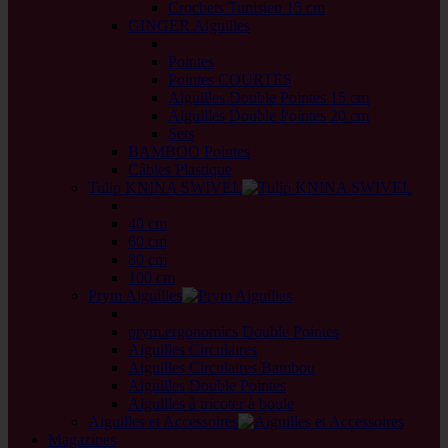
Crochets Tunisien 15 cm
GINGER Aiguilles
back
Pointes
Pointes COURTES
Aiguilles Double Pointes 15 cm
Aiguilles Double Pointes 20 cm
Sets
BAMBOO Pointes
Câbles Plastique
Tulip KNINA SWIVEL
back
40 cm
60 cm
80 cm
100 cm
Prym Aiguilles
back
prym.ergonomics Double Pointes
Aiguilles Circulaires
Aiguilles Circulaires Bambou
Aiguilles Double Pointes
Aiguilles à tricoter à boule
Aiguilles et Accessoires
Magazines