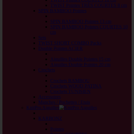
TWIST Pointes TRÈS COURTES 8 cm
SPIN BAMBOO Pointes
back
SPIN BAMBOO Pointes 13 cm
SPIN BAMBOO Pointes COURTES 10
cm
Sets
TWIST SHORT COMBO Packs
Double Pointes ACIER
back
Aiguilles Double Pointes 15 cm
Aiguilles Double Pointes 20 cm
Crochets
back
Crochets BAMBOU
Crochets WOOD PATINA
Crochets TUNISIEN
Accessoires
Manches / Pochettes / Etuis
KnitPro Aiguilles
back
KARBONZ
back
Pointes