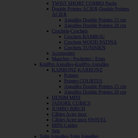
TWIST SHORT COMBO Packs
Double Pointes ACIER
-
Double Pointes
ACIER
Aiguilles Double Pointes 15 cm
Aiguilles Double Pointes 20 cm
Crochets
-
Crochets
Crochets BAMBOU
Crochets WOOD PATINA
Crochets TUNISIEN
Accessoires
Manches / Pochettes / Etuis
KnitPro Aiguilles
-
KnitPro Aiguilles
KARBONZ
-
KARBONZ
Pointes
Pointes COURTES
Aiguilles Double Pointes 15 cm
Aiguilles Double Pointes 20 cm
DENIM MINI
JADORE CUBICS
JUMBO BIRCH
Câbles Acier inox
Câbles Acier inox SWIVEL
MINI Cables
Sets
Tulip Aiguilles
-
Tulip Aiguilles