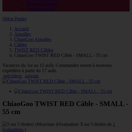
Mentions légales
Contactez-nous
0
Mon Panier
Accueil
Aiguilles
ChiaoGoo Aiguilles
Câbles
TWIST RED Câbles
ChiaoGoo TWIST RED Câble - SMALL - 55 cm
Vacances du 1er au 15 août. Commandes seront à nouveau
expédiées à partir du 17 août.
précédent
suivant
ChiaoGoo TWIST RED Câble - SMALL -
55 cm
(Moyenne d'évaluation:
5
sur 5 étoiles de
1
évaluations
)