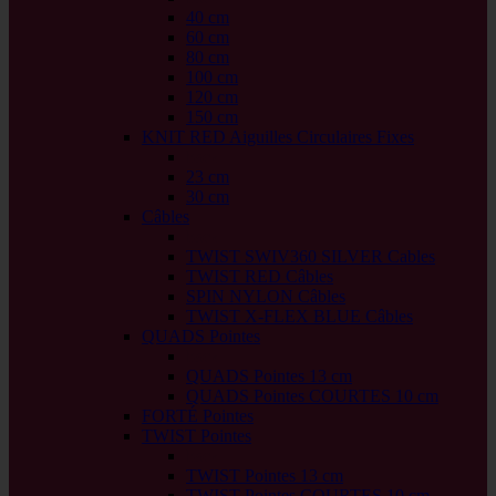
40 cm
60 cm
80 cm
100 cm
120 cm
150 cm
KNIT RED Aiguilles Circulaires Fixes
back
23 cm
30 cm
Câbles
back
TWIST SWIV360 SILVER Cables
TWIST RED Câbles
SPIN NYLON Câbles
TWIST X-FLEX BLUE Câbles
QUADS Pointes
back
QUADS Pointes 13 cm
QUADS Pointes COURTES 10 cm
FORTÉ Pointes
TWIST Pointes
back
TWIST Pointes 13 cm
TWIST Pointes COURTES 10 cm