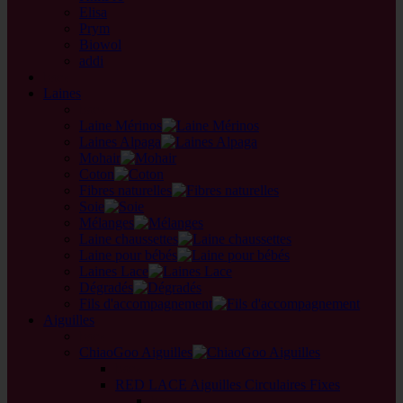
Elisa
Prym
Biowol
addi
back
Laines
back
Laine Mérinos
Laines Alpaga
Mohair
Coton
Fibres naturelles
Soie
Mélanges
Laine chaussettes
Laine pour bébés
Laines Lace
Dégradés
Fils d'accompagnement
Aiguilles
back
ChiaoGoo Aiguilles
back
RED LACE Aiguilles Circulaires Fixes
back