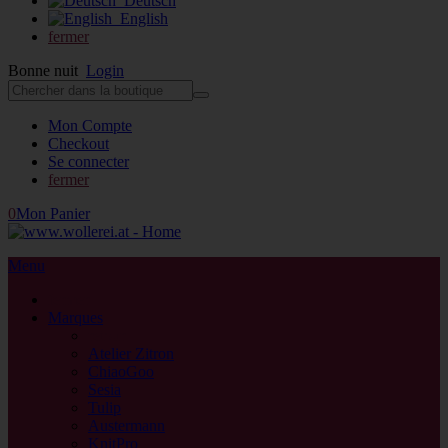
Deutsch
English
fermer
Bonne nuit
Login
Mon Compte
Checkout
Se connecter
fermer
0
Mon Panier
Menu
fermer
Marques
retour
Atelier Zitron
ChiaoGoo
Sesia
Tulip
Austermann
KnitPro