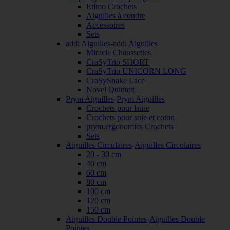
Etimo Crochets
Aiguilles à coudre
Accessoires
Sets
addi Aiguilles
-
addi Aiguilles
Miracle Chaussettes
CraSyTrio SHORT
CraSyTrio UNICORN LONG
CraSySnake Lace
Novel Quintett
Prym Aiguilles
-
Prym Aiguilles
Crochets pour laine
Crochets pour soie et coton
prym.ergonomics Crochets
Sets
Aiguilles Circulaires
-
Aiguilles Circulaires
20 - 30 cm
40 cm
60 cm
80 cm
100 cm
120 cm
150 cm
Aiguilles Double Pointes
-
Aiguilles Double
Pointes