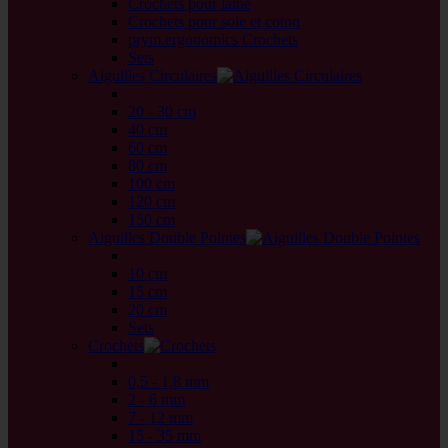
Crochets pour laine
Crochets pour soie et coton
prym.ergonomics Crochets
Sets
Aiguilles Circulaires
back
20 - 30 cm
40 cm
60 cm
80 cm
100 cm
120 cm
150 cm
Aiguilles Double Pointes
back
10 cm
15 cm
20 cm
Sets
Crochets
back
0,5 - 1,8 mm
2 - 6 mm
7 - 12 mm
15 - 35 mm