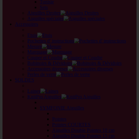
Tunisie
Sets
Aiguilles Droites
Aiguilles spéciales
Accessoires
back
Etuis
Pochettes d' instructions
Mesure
Marquage
Couper et Coudre
Bobinoirs & Dévidoirs
Accessoires diverses
Perles de verre
SOLDES
back
Laines
KnitPro Aiguilles
back
SYMFONIE Aiguilles
back
Pointes
Pointes COURTES
Aiguilles Double Pointes 10 cm
Aiguilles Double Pointes 15 cm