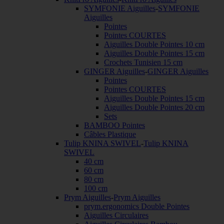
SYMFONIE Aiguilles
-
SYMFONIE
Aiguilles
Pointes
Pointes COURTES
Aiguilles Double Pointes 10 cm
Aiguilles Double Pointes 15 cm
Crochets Tunisien 15 cm
GINGER Aiguilles
-
GINGER Aiguilles
Pointes
Pointes COURTES
Aiguilles Double Pointes 15 cm
Aiguilles Double Pointes 20 cm
Sets
BAMBOO Pointes
Câbles Plastique
Tulip KNINA SWIVEL
-
Tulip KNINA
SWIVEL
40 cm
60 cm
80 cm
100 cm
Prym Aiguilles
-
Prym Aiguilles
prym.ergonomics Double Pointes
Aiguilles Circulaires