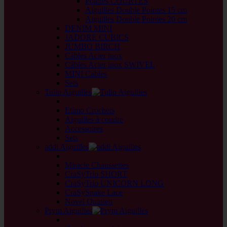
Pointes COURTES
Aiguilles Double Pointes 15 cm
Aiguilles Double Pointes 20 cm
DENIM MINI
JADORE CUBICS
JUMBO BIRCH
Câbles Acier inox
Câbles Acier inox SWIVEL
MINI Cables
Sets
Tulip Aiguilles
back
Etimo Crochets
Aiguilles à coudre
Accessoires
Sets
addi Aiguilles
back
Miracle Chaussettes
CraSyTrio SHORT
CraSyTrio UNICORN LONG
CraSySnake Lace
Novel Quintett
Prym Aiguilles
back