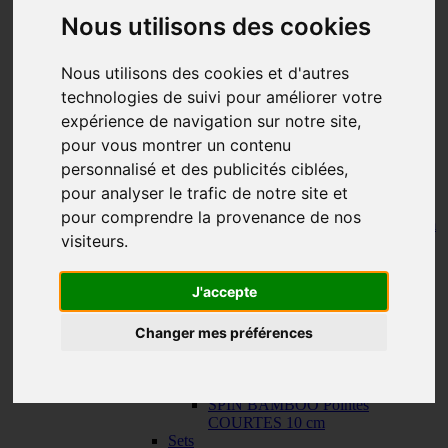
150 cm
Nous utilisons des cookies
KNIT RED Aiguilles Circulaires Fixes
-
KNIT RED Aiguilles Circulaires Fixes
23 cm
Nous utilisons des cookies et d'autres
30 cm
technologies de suivi pour améliorer votre
Câbles
-
Câbles
TWIST SWIV360 SILVER Cables
expérience de navigation sur notre site,
TWIST RED Câbles
pour vous montrer un contenu
SPIN NYLON Câbles
personnalisé et des publicités ciblées,
TWIST X-FLEX BLUE Câbles
QUADS Pointes
-
QUADS Pointes
pour analyser le trafic de notre site et
QUADS Pointes 13 cm
pour comprendre la provenance de nos
QUADS Pointes COURTES 10 cm
visiteurs.
FORTÉ Pointes
TWIST Pointes
-
TWIST Pointes
TWIST Pointes 13 cm
J'accepte
TWIST Pointes COURTES 10 cm
TWIST Pointes TRÈS COURTES
Changer mes préférences
8 cm
SPIN BAMBOO Pointes
-
SPIN
BAMBOO Pointes
SPIN BAMBOO Pointes 13 cm
SPIN BAMBOO Pointes
COURTES 10 cm
Sets