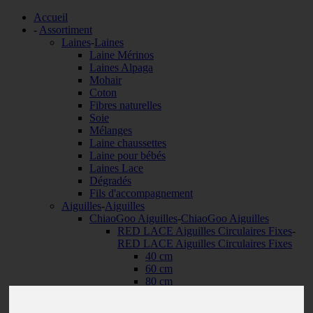
Accueil
-
Assortiment
Laines
-
Laines
Laine Mérinos
Laines Alpaga
Mohair
Coton
Fibres naturelles
Soie
Mélanges
Laine chaussettes
Laine pour bébés
Laines Lace
Dégradés
Fils d'accompagnement
Aiguilles
-
Aiguilles
ChiaoGoo Aiguilles
-
ChiaoGoo Aiguilles
RED LACE Aiguilles Circulaires Fixes
-
RED LACE Aiguilles Circulaires Fixes
40 cm
60 cm
80 cm
100 cm
120 cm