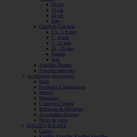
10 cm
15 cm
20 cm
Sets
Crochets
-
Crochets
0,5 - 1,8 mm
2 - 6 mm
7 - 12 mm
15 - 35 mm
Tunisie
Sets
Aiguilles Droites
Aiguilles spéciales
Accessoires
-
Accessoires
Etuis
Pochettes d' instructions
Mesure
Marquage
Couper et Coudre
Bobinoirs & Dévidoirs
Accessoires diverses
Perles de verre
SOLDES
-
SOLDES
Laines
KnitPro Aiguilles
-
KnitPro Aiguilles