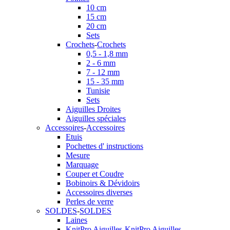
10 cm
15 cm
20 cm
Sets
Crochets
-
Crochets
0,5 - 1,8 mm
2 - 6 mm
7 - 12 mm
15 - 35 mm
Tunisie
Sets
Aiguilles Droites
Aiguilles spéciales
Accessoires
-
Accessoires
Etuis
Pochettes d' instructions
Mesure
Marquage
Couper et Coudre
Bobinoirs & Dévidoirs
Accessoires diverses
Perles de verre
SOLDES
-
SOLDES
Laines
KnitPro Aiguilles
-
KnitPro Aiguilles