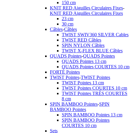
150 cm
KNIT RED Aiguilles Circulaires Fixes
-
KNIT RED Aiguilles Circulaires Fixes
23 cm
30 cm
Câbles
-
Câbles
TWIST SWIV360 SILVER Cables
TWIST RED Câbles
SPIN NYLON Câbles
TWIST X-FLEX BLUE Câbles
QUADS Pointes
-
QUADS Pointes
QUADS Pointes 13 cm
QUADS Pointes COURTES 10 cm
FORTÉ Pointes
TWIST Pointes
-
TWIST Pointes
TWIST Pointes 13 cm
TWIST Pointes COURTES 10 cm
TWIST Pointes TRÈS COURTES
8 cm
SPIN BAMBOO Pointes
-
SPIN
BAMBOO Pointes
SPIN BAMBOO Pointes 13 cm
SPIN BAMBOO Pointes
COURTES 10 cm
Sets