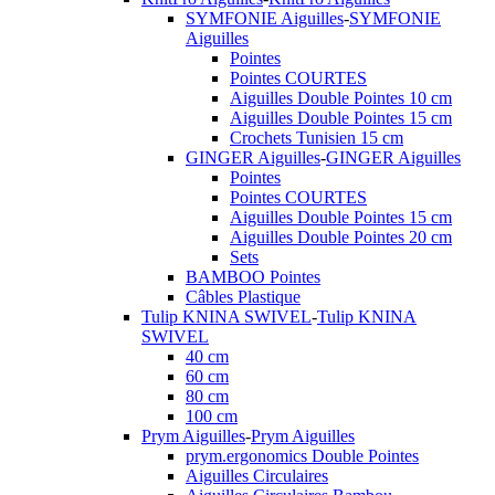
SYMFONIE Aiguilles
-
SYMFONIE
Aiguilles
Pointes
Pointes COURTES
Aiguilles Double Pointes 10 cm
Aiguilles Double Pointes 15 cm
Crochets Tunisien 15 cm
GINGER Aiguilles
-
GINGER Aiguilles
Pointes
Pointes COURTES
Aiguilles Double Pointes 15 cm
Aiguilles Double Pointes 20 cm
Sets
BAMBOO Pointes
Câbles Plastique
Tulip KNINA SWIVEL
-
Tulip KNINA
SWIVEL
40 cm
60 cm
80 cm
100 cm
Prym Aiguilles
-
Prym Aiguilles
prym.ergonomics Double Pointes
Aiguilles Circulaires