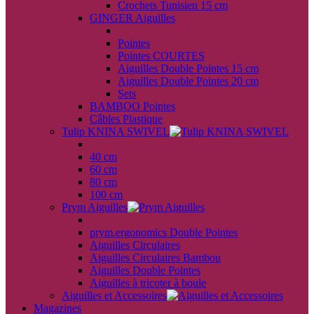
Crochets Tunisien 15 cm
GINGER Aiguilles
back
Pointes
Pointes COURTES
Aiguilles Double Pointes 15 cm
Aiguilles Double Pointes 20 cm
Sets
BAMBOO Pointes
Câbles Plastique
Tulip KNINA SWIVEL
back
40 cm
60 cm
80 cm
100 cm
Prym Aiguilles
back
prym.ergonomics Double Pointes
Aiguilles Circulaires
Aiguilles Circulaires Bambou
Aiguilles Double Pointes
Aiguilles à tricoter à boule
Aiguilles et Accessoires
Magazines