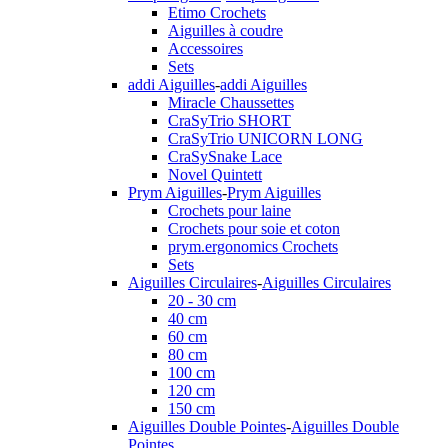
Etimo Crochets
Aiguilles à coudre
Accessoires
Sets
addi Aiguilles
-
addi Aiguilles
Miracle Chaussettes
CraSyTrio SHORT
CraSyTrio UNICORN LONG
CraSySnake Lace
Novel Quintett
Prym Aiguilles
-
Prym Aiguilles
Crochets pour laine
Crochets pour soie et coton
prym.ergonomics Crochets
Sets
Aiguilles Circulaires
-
Aiguilles Circulaires
20 - 30 cm
40 cm
60 cm
80 cm
100 cm
120 cm
150 cm
Aiguilles Double Pointes
-
Aiguilles Double
Pointes