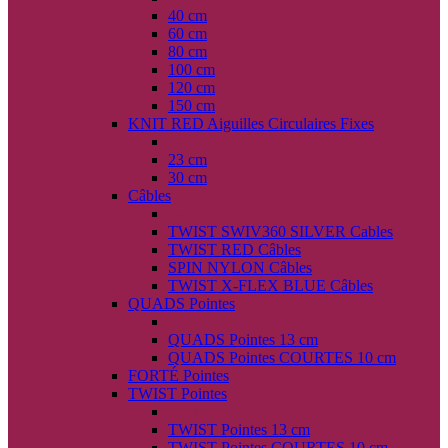
40 cm
60 cm
80 cm
100 cm
120 cm
150 cm
KNIT RED Aiguilles Circulaires Fixes
back
23 cm
30 cm
Câbles
back
TWIST SWIV360 SILVER Cables
TWIST RED Câbles
SPIN NYLON Câbles
TWIST X-FLEX BLUE Câbles
QUADS Pointes
back
QUADS Pointes 13 cm
QUADS Pointes COURTES 10 cm
FORTÉ Pointes
TWIST Pointes
back
TWIST Pointes 13 cm
TWIST Pointes COURTES 10 cm