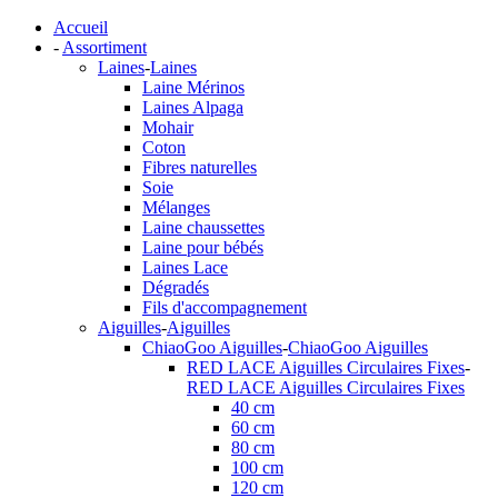
Accueil
-
Assortiment
Laines
-
Laines
Laine Mérinos
Laines Alpaga
Mohair
Coton
Fibres naturelles
Soie
Mélanges
Laine chaussettes
Laine pour bébés
Laines Lace
Dégradés
Fils d'accompagnement
Aiguilles
-
Aiguilles
ChiaoGoo Aiguilles
-
ChiaoGoo Aiguilles
RED LACE Aiguilles Circulaires Fixes
-
RED LACE Aiguilles Circulaires Fixes
40 cm
60 cm
80 cm
100 cm
120 cm