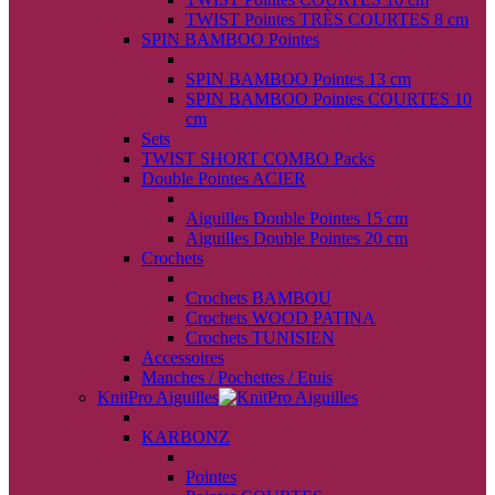
TWIST Pointes TRÈS COURTES 8 cm
SPIN BAMBOO Pointes
back
SPIN BAMBOO Pointes 13 cm
SPIN BAMBOO Pointes COURTES 10
cm
Sets
TWIST SHORT COMBO Packs
Double Pointes ACIER
back
Aiguilles Double Pointes 15 cm
Aiguilles Double Pointes 20 cm
Crochets
back
Crochets BAMBOU
Crochets WOOD PATINA
Crochets TUNISIEN
Accessoires
Manches / Pochettes / Etuis
KnitPro Aiguilles
back
KARBONZ
back
Pointes