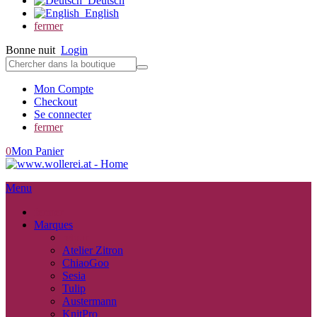
Deutsch
English
fermer
Bonne nuit
Login
Mon Compte
Checkout
Se connecter
fermer
0
Mon Panier
Menu
fermer
Marques
retour
Atelier Zitron
ChiaoGoo
Sesia
Tulip
Austermann
KnitPro