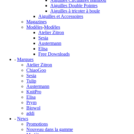
Aiguilles Circulaires Bambou
Aiguilles Double Pointes
Aiguilles à tricoter à boule
Aiguilles et Accessoires
Magazines
Modèles
-
Modèles
Atelier Zitron
Sesia
Austermann
Elisa
Free Downloads
-
Marques
Atelier Zitron
ChiaoGoo
Sesia
Tulip
Austermann
KnitPro
Elisa
Prym
Biowol
addi
-
News
Promotions
Nouveau dans la gamme