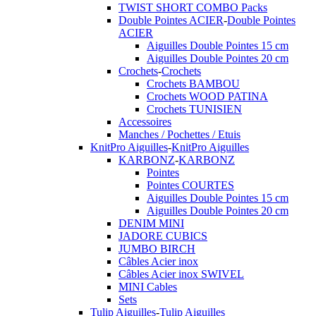
TWIST SHORT COMBO Packs
Double Pointes ACIER
-
Double Pointes
ACIER
Aiguilles Double Pointes 15 cm
Aiguilles Double Pointes 20 cm
Crochets
-
Crochets
Crochets BAMBOU
Crochets WOOD PATINA
Crochets TUNISIEN
Accessoires
Manches / Pochettes / Etuis
KnitPro Aiguilles
-
KnitPro Aiguilles
KARBONZ
-
KARBONZ
Pointes
Pointes COURTES
Aiguilles Double Pointes 15 cm
Aiguilles Double Pointes 20 cm
DENIM MINI
JADORE CUBICS
JUMBO BIRCH
Câbles Acier inox
Câbles Acier inox SWIVEL
MINI Cables
Sets
Tulip Aiguilles
-
Tulip Aiguilles