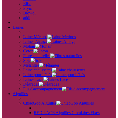
Elisa
Prym
Biowol
addi
back
Laines
back
Laine Mérinos
Laines Alpaga
Mohair
Coton
Fibres naturelles
Soie
Mélanges
Laine chaussettes
Laine pour bébés
Laines Lace
Dégradés
Fils d'accompagnement
Aiguilles
back
ChiaoGoo Aiguilles
back
RED LACE Aiguilles Circulaires Fixes
back