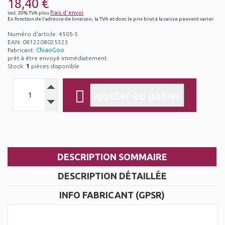
18,40 €
frais d`envoi
incl. 20% TVA plus
En fonction de l'adresse de livraison, la TVA et donc le prix brut à la caisse peuvent varier.
Numéro d'article: 4505-5
EAN: 0812208025323
Fabricant:
ChiaoGoo
prêt à être envoyé immédiatement
Stock:
1
pièces disponible
DESCRIPTION SOMMAIRE
DESCRIPTION DÉTAILLÉE
INFO FABRICANT (GPSR)