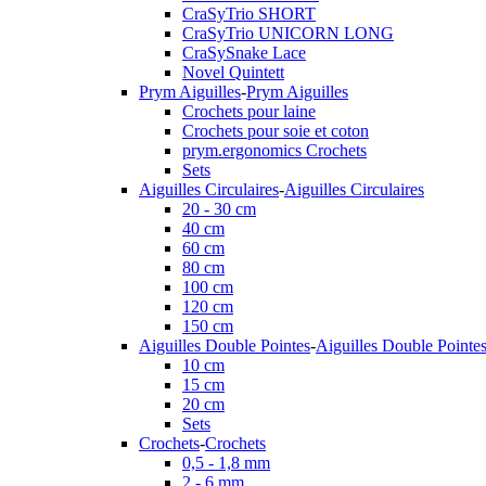
CraSyTrio SHORT
CraSyTrio UNICORN LONG
CraSySnake Lace
Novel Quintett
Prym Aiguilles
-
Prym Aiguilles
Crochets pour laine
Crochets pour soie et coton
prym.ergonomics Crochets
Sets
Aiguilles Circulaires
-
Aiguilles Circulaires
20 - 30 cm
40 cm
60 cm
80 cm
100 cm
120 cm
150 cm
Aiguilles Double Pointes
-
Aiguilles Double Pointe
10 cm
15 cm
20 cm
Sets
Crochets
-
Crochets
0,5 - 1,8 mm
2 - 6 mm