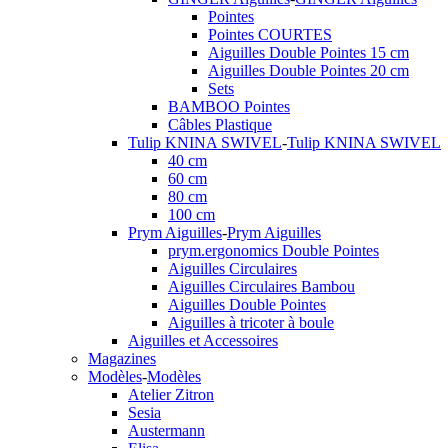
Pointes
Pointes COURTES
Aiguilles Double Pointes 15 cm
Aiguilles Double Pointes 20 cm
Sets
BAMBOO Pointes
Câbles Plastique
Tulip KNINA SWIVEL
-
Tulip KNINA SWIVEL
40 cm
60 cm
80 cm
100 cm
Prym Aiguilles
-
Prym Aiguilles
prym.ergonomics Double Pointes
Aiguilles Circulaires
Aiguilles Circulaires Bambou
Aiguilles Double Pointes
Aiguilles à tricoter à boule
Aiguilles et Accessoires
Magazines
Modèles
-
Modèles
Atelier Zitron
Sesia
Austermann