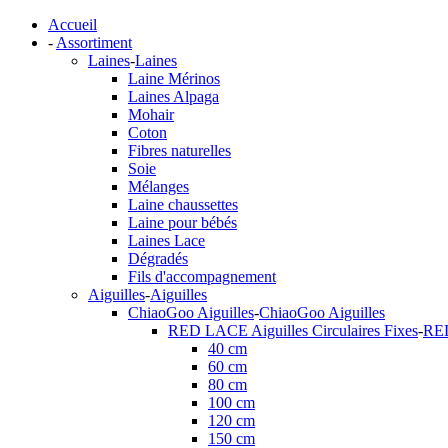
Accueil
-
Assortiment
Laines
-
Laines
Laine Mérinos
Laines Alpaga
Mohair
Coton
Fibres naturelles
Soie
Mélanges
Laine chaussettes
Laine pour bébés
Laines Lace
Dégradés
Fils d'accompagnement
Aiguilles
-
Aiguilles
ChiaoGoo Aiguilles
-
ChiaoGoo Aiguilles
RED LACE Aiguilles Circulaires Fixes
-
RED
40 cm
60 cm
80 cm
100 cm
120 cm
150 cm