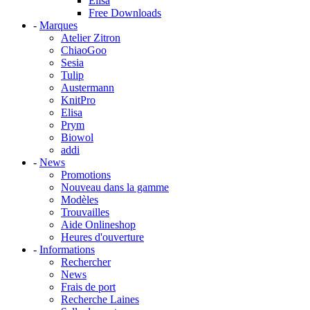
Elisa
Free Downloads
-
Marques
Atelier Zitron
ChiaoGoo
Sesia
Tulip
Austermann
KnitPro
Elisa
Prym
Biowol
addi
-
News
Promotions
Nouveau dans la gamme
Modèles
Trouvailles
Aide Onlineshop
Heures d'ouverture
-
Informations
Rechercher
News
Frais de port
Recherche Laines