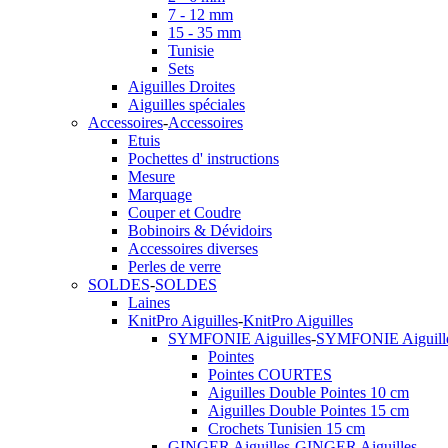
7 - 12 mm
15 - 35 mm
Tunisie
Sets
Aiguilles Droites
Aiguilles spéciales
Accessoires
-
Accessoires
Etuis
Pochettes d' instructions
Mesure
Marquage
Couper et Coudre
Bobinoirs & Dévidoirs
Accessoires diverses
Perles de verre
SOLDES
-
SOLDES
Laines
KnitPro Aiguilles
-
KnitPro Aiguilles
SYMFONIE Aiguilles
-
SYMFONIE Aiguill
Pointes
Pointes COURTES
Aiguilles Double Pointes 10 cm
Aiguilles Double Pointes 15 cm
Crochets Tunisien 15 cm
GINGER Aiguilles
-
GINGER Aiguilles