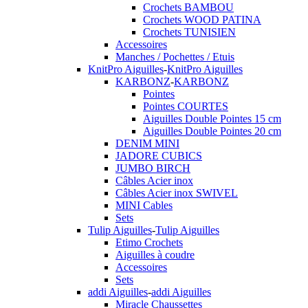
Crochets BAMBOU
Crochets WOOD PATINA
Crochets TUNISIEN
Accessoires
Manches / Pochettes / Etuis
KnitPro Aiguilles
-
KnitPro Aiguilles
KARBONZ
-
KARBONZ
Pointes
Pointes COURTES
Aiguilles Double Pointes 15 cm
Aiguilles Double Pointes 20 cm
DENIM MINI
JADORE CUBICS
JUMBO BIRCH
Câbles Acier inox
Câbles Acier inox SWIVEL
MINI Cables
Sets
Tulip Aiguilles
-
Tulip Aiguilles
Etimo Crochets
Aiguilles à coudre
Accessoires
Sets
addi Aiguilles
-
addi Aiguilles
Miracle Chaussettes