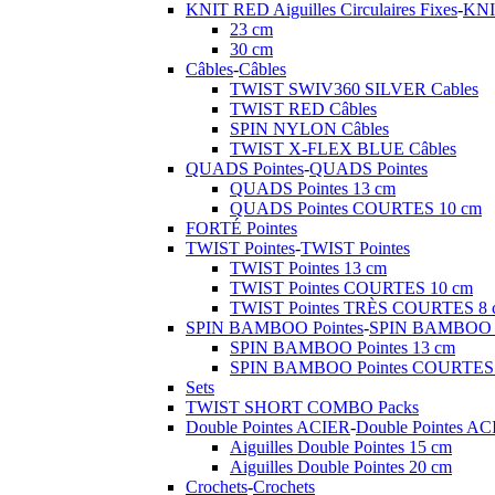
KNIT RED Aiguilles Circulaires Fixes
-
KNIT
23 cm
30 cm
Câbles
-
Câbles
TWIST SWIV360 SILVER Cables
TWIST RED Câbles
SPIN NYLON Câbles
TWIST X-FLEX BLUE Câbles
QUADS Pointes
-
QUADS Pointes
QUADS Pointes 13 cm
QUADS Pointes COURTES 10 cm
FORTÉ Pointes
TWIST Pointes
-
TWIST Pointes
TWIST Pointes 13 cm
TWIST Pointes COURTES 10 cm
TWIST Pointes TRÈS COURTES 8 
SPIN BAMBOO Pointes
-
SPIN BAMBOO P
SPIN BAMBOO Pointes 13 cm
SPIN BAMBOO Pointes COURTES 
Sets
TWIST SHORT COMBO Packs
Double Pointes ACIER
-
Double Pointes A
Aiguilles Double Pointes 15 cm
Aiguilles Double Pointes 20 cm
Crochets
-
Crochets