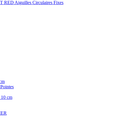
 RED Aiguilles Circulaires Fixes
cm
ointes
10 cm
CIER