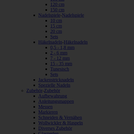
120 cm
150 cm
Nadelspiele
-
Nadelspiele
10 cm
15 cm
20 cm
Sets
Häkelnadeln
-
Häkelnadeln
0,5 - 1,8 mm
2 - 6 mm
7 - 12 mm
15 - 35 mm
Tunesisch
Sets
Jackenstricknadeln
Spezielle Nadeln
Zubehör
-
Zubehör
Aufbewahrung
Anleitungsmappen
Messen
Markieren
Schneiden & Vernähen
Wollwickler & Haspeln
Diverses Zubehör
Glasperlen