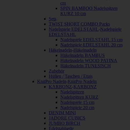
cm
SPIN BAMBOO Nadelspitzen
KURZ 10 cm
Sets
TWIST SHORT COMBO Packs
Nadelspiele EDELSTAHL
-
Nadelspiele
EDELSTAHL
Nadelspiele EDELSTAHL 15 cm
Nadelspiele EDELSTAHL 20 cm
Häkelnadeln
-
Häkelnadeln
Häkelnadeln BAMBUS
Häkelnadeln WOOD PATINA
Häkelnadeln TUNESISCH
Zubehör
Hüllen / Taschen / Etuis
KnitPro Nadeln
-
KnitPro Nadeln
KARBONZ
-
KARBONZ
Nadelspitzen
Nadelspitzen KURZ
Nadelspiele 15 cm
Nadelspiele 20 cm
DENIM MINI
JADORE CUBICS
JUMBO BIRCH
Edelstahlseile