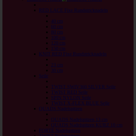
back
RED LACE Fixe Rundstricknadeln
back
40 cm
60 cm
80 cm
100 cm
120 cm
150 cm
KNIT RED Fixe Rundstricknadeln
back
23 cm
30 cm
Seile
back
TWIST SWIV360 SILVER Seile
TWIST RED Seile
SPIN NYLON Seile
TWIST X-FLEX BLUE Seile
QUADS Nadelspitzen
back
QUADS Nadelspitzen 13 cm
QUADS Nadelspitzen KURZ 10 cm
FORTÉ Nadelspitzen
TWIST Nadelspitzen