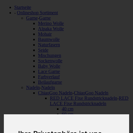
Startseite
-
Onlineshop Sortiment
Garne
-
Garne
Merino Wolle
Alpaka Wolle
Mohair
Baumwolle
Naturfasern
Seide
Mischungen
Sockenwolle
Baby Wolle
Lace Garne
Farbverlauf
Beilaufgarne
Nadeln
-
Nadeln
ChiaoGoo Nadeln
-
ChiaoGoo Nadeln
RED LACE Fixe Rundstricknadeln
-
RED
LACE Fixe Rundstricknadeln
40 cm
60 cm
80 cm
100 cm
120 cm