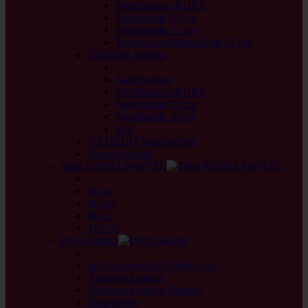
Nadelspitzen KURZ
Nadelspiele 10 cm
Nadelspiele 15 cm
Tunesische Häkelnadeln 15 cm
GINGER Nadeln
back
Nadelspitzen
Nadelspitzen KURZ
Nadelspiele 15 cm
Nadelspiele 20 cm
Sets
BAMBOO Nadelspitzen
Kunststoffseile
Tulip KNINA SWIVEL
back
40 cm
60 cm
80 cm
100 cm
Prym Nadeln
back
prym.ergonomics Nadelspiele
Rundstricknadeln
Rundstricknadeln Bambus
Nadelspiele