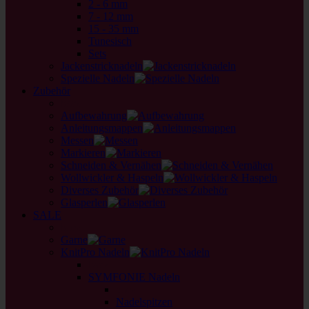
2 - 6 mm
7 - 12 mm
15 - 35 mm
Tunesisch
Sets
Jackenstricknadeln
Spezielle Nadeln
Zubehör
back
Aufbewahrung
Anleitungsmappen
Messen
Markieren
Schneiden & Vernähen
Wollwickler & Haspeln
Diverses Zubehör
Glasperlen
SALE
back
Garne
KnitPro Nadeln
back
SYMFONIE Nadeln
back
Nadelspitzen