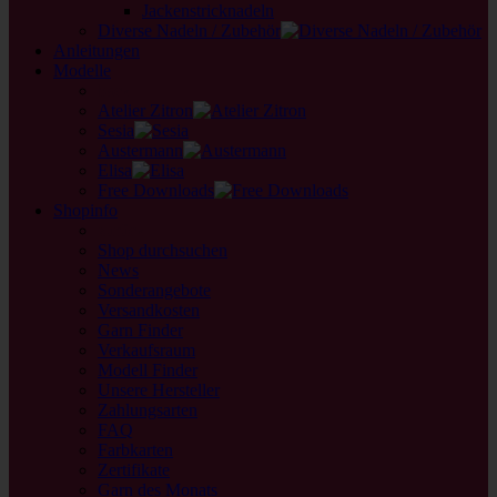
Jackenstricknadeln
Diverse Nadeln / Zubehör
Anleitungen
Modelle
back
Atelier Zitron
Sesia
Austermann
Elisa
Free Downloads
Shopinfo
zurück
Shop durchsuchen
News
Sonderangebote
Versandkosten
Garn Finder
Verkaufsraum
Modell Finder
Unsere Hersteller
Zahlungsarten
FAQ
Farbkarten
Zertifikate
Garn des Monats