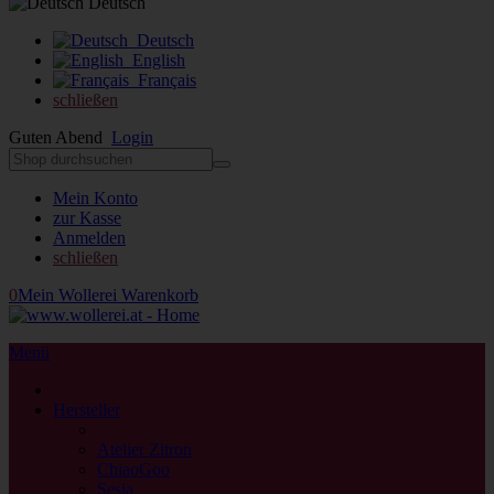
Deutsch
Deutsch
English
Français
schließen
Guten Abend
Login
Mein Konto
zur Kasse
Anmelden
schließen
0
Mein Wollerei Warenkorb
Menü
schließen
Hersteller
zurück
Atelier Zitron
ChiaoGoo
Sesia