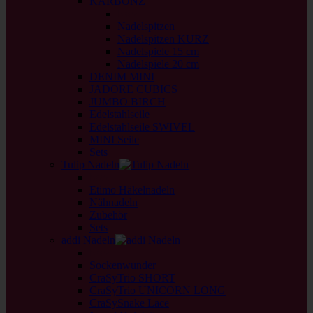
KARBONZ
back
Nadelspitzen
Nadelspitzen KURZ
Nadelspiele 15 cm
Nadelspiele 20 cm
DENIM MINI
JADORE CUBICS
JUMBO BIRCH
Edelstahlseile
Edelstahlseile SWIVEL
MINI Seile
Sets
Tulip Nadeln
back
Etimo Häkelnadeln
Nähnadeln
Zubehör
Sets
addi Nadeln
back
Sockenwunder
CraSyTrio SHORT
CraSyTrio UNICORN LONG
CraSySnake Lace