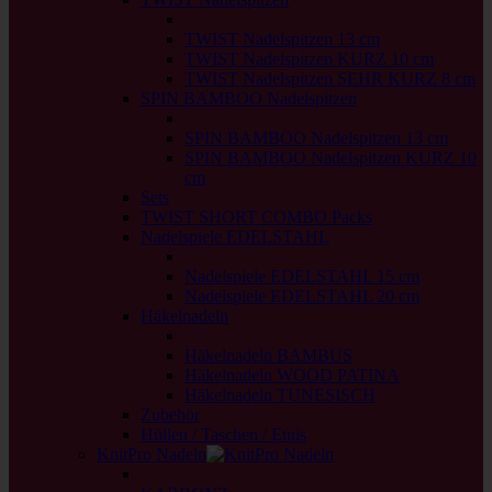
back
TWIST Nadelspitzen 13 cm
TWIST Nadelspitzen KURZ 10 cm
TWIST Nadelspitzen SEHR KURZ 8 cm
SPIN BAMBOO Nadelspitzen
back
SPIN BAMBOO Nadelspitzen 13 cm
SPIN BAMBOO Nadelspitzen KURZ 10
cm
Sets
TWIST SHORT COMBO Packs
Nadelspiele EDELSTAHL
back
Nadelspiele EDELSTAHL 15 cm
Nadelspiele EDELSTAHL 20 cm
Häkelnadeln
back
Häkelnadeln BAMBUS
Häkelnadeln WOOD PATINA
Häkelnadeln TUNESISCH
Zubehör
Hüllen / Taschen / Etuis
KnitPro Nadeln
back