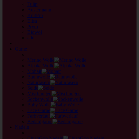
Tulip
Austermann
KnitPro
Elisa
Prym
Biowol
addi
back
Garne
back
Merino Wolle
Alpaka Wolle
Mohair
Baumwolle
Naturfasern
Seide
Mischungen
Sockenwolle
Baby Wolle
Lace Garne
Farbverlauf
Beilaufgarne
Nadeln
back
ChiaoGoo Nadeln