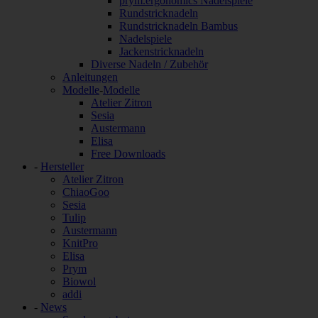
prym.ergonomics Nadelspiele
Rundstricknadeln
Rundstricknadeln Bambus
Nadelspiele
Jackenstricknadeln
Diverse Nadeln / Zubehör
Anleitungen
Modelle
-
Modelle
Atelier Zitron
Sesia
Austermann
Elisa
Free Downloads
-
Hersteller
Atelier Zitron
ChiaoGoo
Sesia
Tulip
Austermann
KnitPro
Elisa
Prym
Biowol
addi
-
News