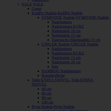
SALE
-
SALE
Garne
KnitPro Nadeln
-
KnitPro Nadeln
SYMFONIE Nadeln
-
SYMFONIE Nadeln
Nadelspitzen
Nadelspitzen KURZ
Nadelspiele 10 cm
Nadelspiele 15 cm
Tunesische Häkelnadeln 15 cm
GINGER Nadeln
-
GINGER Nadeln
Nadelspitzen
Nadelspitzen KURZ
Nadelspiele 15 cm
Nadelspiele 20 cm
Sets
BAMBOO Nadelspitzen
Kunststoffseile
Tulip KNINA SWIVEL
-
Tulip KNINA
SWIVEL
40 cm
60 cm
80 cm
100 cm
Prym Nadeln
-
Prym Nadeln