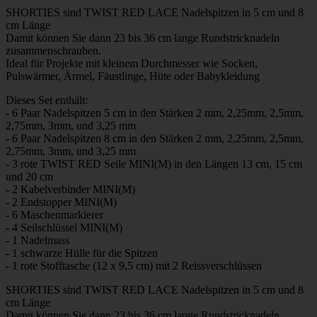
SHORTIES sind TWIST RED LACE Nadelspitzen in 5 cm und 8
cm Länge
Damit können Sie dann 23 bis 36 cm lange Rundstricknadeln
zusammenschrauben.
Ideal für Projekte mit kleinem Durchmesser wie Socken,
Pulswärmer, Ärmel, Fäustlinge, Hüte oder Babykleidung
Dieses Set enthält:
- 6 Paar Nadelspitzen 5 cm in den Stärken 2 mm, 2,25mm, 2,5mm,
2,75mm, 3mm, und 3,25 mm
- 6 Paar Nadelspitzen 8 cm in den Stärken 2 mm, 2,25mm, 2,5mm,
2,75mm, 3mm, und 3,25 mm
- 3 rote TWIST RED Seile MINI(M) in den Längen 13 cm, 15 cm
und 20 cm
- 2 Kabelverbinder MINI(M)
- 2 Endstopper MINI(M)
- 6 Maschenmarkierer
- 4 Seilschlüssel MINI(M)
- 1 Nadelmass
- 1 schwarze Hülle für die Spitzen
- 1 rote Stofftasche (12 x 9,5 cm) mit 2 Reissverschlüssen
SHORTIES sind TWIST RED LACE Nadelspitzen in 5 cm und 8
cm Länge
Damit können Sie dann 23 bis 36 cm lange Rundstricknadeln