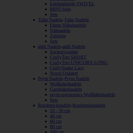
Edelstahlseile SWIVEL
MINI Seile
Sets
Tulip Nadeln
-
Tulip Nadeln
Etimo Häkelnadeln
Nähnadeln
Zubehör
Sets
addi Nadeln
-
addi Nadeln
Sockenwunder
CraSyTrio SHORT
CraSyTrio UNICORN LONG
CraSySnake Lace
Novel Quintett
Prym Nadeln
-
Prym Nadeln
Wollhäkelnadeln
Garnhäkelnadeln
prym.ergonomics Wollhäkelnadeln
Sets
Rundstricknadeln
-
Rundstricknadeln
20 - 30 cm
40 cm
60 cm
80 cm
100 cm