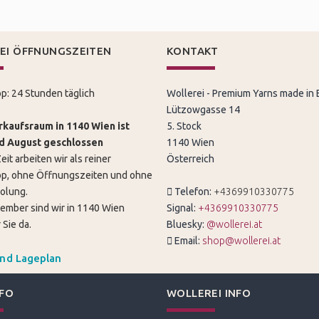
EI ÖFFNUNGSZEITEN
KONTAKT
p: 24 Stunden täglich
Wollerei - Premium Yarns made in
Lützowgasse 14
kaufsraum in 1140 Wien ist
5. Stock
nd August geschlossen
1140 Wien
eit arbeiten wir als reiner
Österreich
p, ohne Öffnungszeiten und ohne
olung.
Telefon:
+4369910330775
tember sind wir in 1140 Wien
Signal:
+4369910330775
 Sie da.
Bluesky:
@wollerei.at
Email:
shop@wollerei.at
und Lageplan
NFO
WOLLEREI INFO