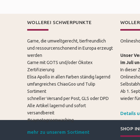
WOLLEREI SCHWERPUNKTE
WOLLER
Garne, die umweltgerecht, tierfreundlich
Onlinesho
und ressourcenschonend in Europa erzeugt
werden
Unser Ver
Garne mit GOTS und/oder Ökotex
im Juli u
Zertifizierung
In dieser Z
Elisa Apollo in allen Farben ständig lagernd
Onlinesho
umfangreiches ChiaoGoo und Tulip
Selbstabh
Sortiment
Ab 1. Sep
schneller Versand per Post, GLS oder DPD
wieder für
Alle Artikel lagernd und sofort
versandbereit
Details 
#saynotogreenwashing
SHOP I
mehr zu unserem Sortiment