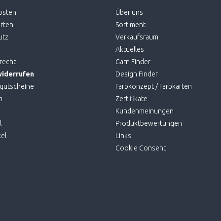
osten
Über uns
rten
Sortiment
utz
Verkaufsraum
Aktuelles
recht
Garn Finder
widerrufen
Design Finder
gutscheine
Farbkonzept / Farbkarten
m
Zertifikate
Kundenmeinungen
l
Produktbewertungen
el
Links
Cookie Consent