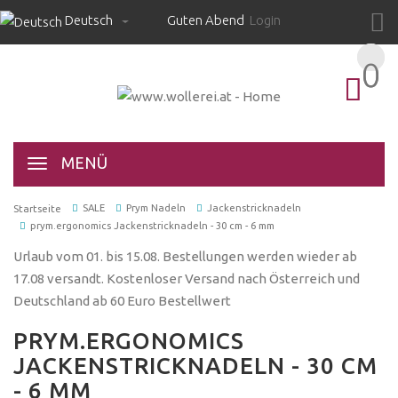
Deutsch
Guten Abend
Login
0
0
MENÜ
SALE
Prym Nadeln
Jackenstricknadeln
Startseite
prym.ergonomics Jackenstricknadeln - 30 cm - 6 mm
Urlaub vom 01. bis 15.08. Bestellungen werden wieder ab
17.08 versandt. Kostenloser Versand nach Österreich und
Deutschland ab 60 Euro Bestellwert
PRYM.ERGONOMICS
JACKENSTRICKNADELN - 30 CM
- 6 MM