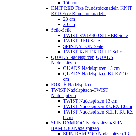
150 cm
KNIT RED Fixe Rundstricknadeln
-
KNIT
RED Fixe Rundstricknadeln
23 cm
30 cm
Seile
-
Seile
TWIST SWIV360 SILVER Seile
TWIST RED Seile
SPIN NYLON Seile
TWIST X-FLEX BLUE Seile
QUADS Nadelspitzen
-
QUADS
Nadelspitzen
QUADS Nadelspitzen 13 cm
QUADS Nadelspitzen KURZ 10
cm
FORTÉ Nadelspitzen
TWIST Nadelspitzen
-
TWIST
Nadelspitzen
TWIST Nadelspitzen 13 cm
TWIST Nadelspitzen KURZ 10 cm
TWIST Nadelspitzen SEHR KURZ
8 cm
SPIN BAMBOO Nadelspitzen
-
SPIN
BAMBOO Nadelspitzen
SPIN BAMBOO Nadelspitzen 13