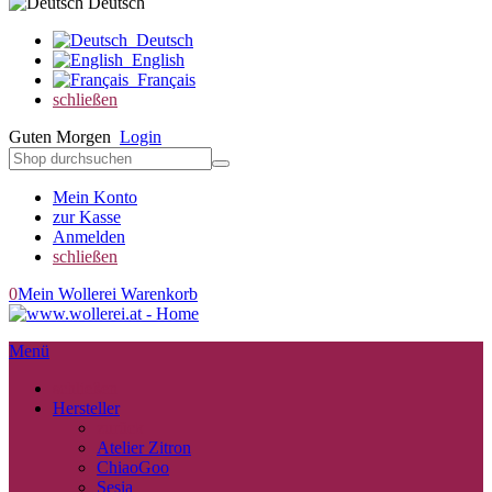
Deutsch
Deutsch
English
Français
schließen
Guten Morgen
Login
Mein Konto
zur Kasse
Anmelden
schließen
0
Mein Wollerei Warenkorb
Menü
schließen
Hersteller
zurück
Atelier Zitron
ChiaoGoo
Sesia