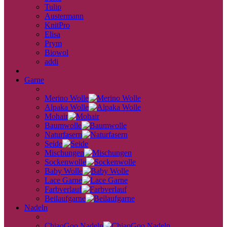
Tulip
Austermann
KnitPro
Elisa
Prym
Biowol
addi
back
Garne
back
Merino Wolle
Alpaka Wolle
Mohair
Baumwolle
Naturfasern
Seide
Mischungen
Sockenwolle
Baby Wolle
Lace Garne
Farbverlauf
Beilaufgarne
Nadeln
back
ChiaoGoo Nadeln