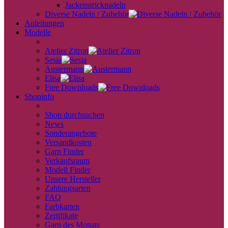
Jackenstricknadeln
Diverse Nadeln / Zubehör
Anleitungen
Modelle
back
Atelier Zitron
Sesia
Austermann
Elisa
Free Downloads
Shopinfo
zurück
Shop durchsuchen
News
Sonderangebote
Versandkosten
Garn Finder
Verkaufsraum
Modell Finder
Unsere Hersteller
Zahlungsarten
FAQ
Farbkarten
Zertifikate
Garn des Monats