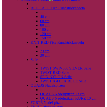
back
RED LACE Fixe Rundstricknadeln
back
40 cm
60 cm
80 cm
100 cm
120 cm
150 cm
KNIT RED Fixe Rundstricknadeln
back
23 cm
30 cm
Seile
back
TWIST SWIV360 SILVER Seile
TWIST RED Seile
SPIN NYLON Seile
TWIST X-FLEX BLUE Seile
QUADS Nadelspitzen
back
QUADS Nadelspitzen 13 cm
QUADS Nadelspitzen KURZ 10 cm
FORTÉ Nadelspitzen
TWIST Nadelspitzen