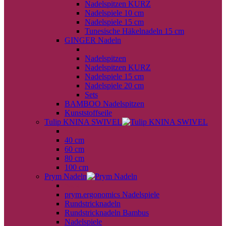
Nadelspitzen KURZ
Nadelspiele 10 cm
Nadelspiele 15 cm
Tunesische Häkelnadeln 15 cm
GINGER Nadeln
back
Nadelspitzen
Nadelspitzen KURZ
Nadelspiele 15 cm
Nadelspiele 20 cm
Sets
BAMBOO Nadelspitzen
Kunststoffseile
Tulip KNINA SWIVEL
back
40 cm
60 cm
80 cm
100 cm
Prym Nadeln
back
prym.ergonomics Nadelspiele
Rundstricknadeln
Rundstricknadeln Bambus
Nadelspiele