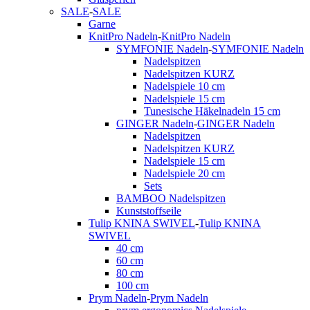
SALE
-
SALE
Garne
KnitPro Nadeln
-
KnitPro Nadeln
SYMFONIE Nadeln
-
SYMFONIE Nadeln
Nadelspitzen
Nadelspitzen KURZ
Nadelspiele 10 cm
Nadelspiele 15 cm
Tunesische Häkelnadeln 15 cm
GINGER Nadeln
-
GINGER Nadeln
Nadelspitzen
Nadelspitzen KURZ
Nadelspiele 15 cm
Nadelspiele 20 cm
Sets
BAMBOO Nadelspitzen
Kunststoffseile
Tulip KNINA SWIVEL
-
Tulip KNINA
SWIVEL
40 cm
60 cm
80 cm
100 cm
Prym Nadeln
-
Prym Nadeln