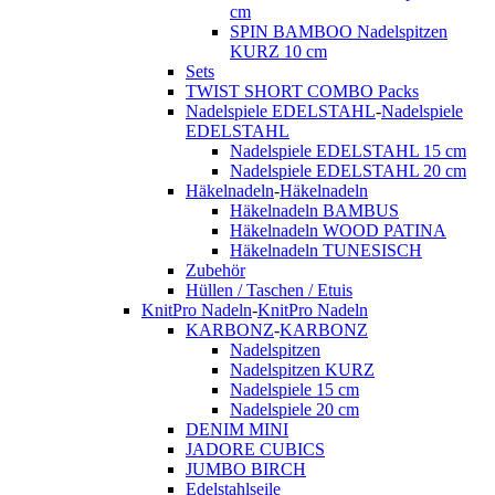
cm
SPIN BAMBOO Nadelspitzen
KURZ 10 cm
Sets
TWIST SHORT COMBO Packs
Nadelspiele EDELSTAHL
-
Nadelspiele
EDELSTAHL
Nadelspiele EDELSTAHL 15 cm
Nadelspiele EDELSTAHL 20 cm
Häkelnadeln
-
Häkelnadeln
Häkelnadeln BAMBUS
Häkelnadeln WOOD PATINA
Häkelnadeln TUNESISCH
Zubehör
Hüllen / Taschen / Etuis
KnitPro Nadeln
-
KnitPro Nadeln
KARBONZ
-
KARBONZ
Nadelspitzen
Nadelspitzen KURZ
Nadelspiele 15 cm
Nadelspiele 20 cm
DENIM MINI
JADORE CUBICS
JUMBO BIRCH
Edelstahlseile