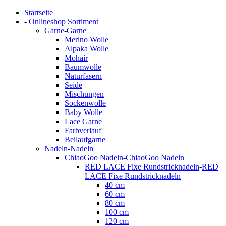
Startseite
-
Onlineshop Sortiment
Garne
-
Garne
Merino Wolle
Alpaka Wolle
Mohair
Baumwolle
Naturfasern
Seide
Mischungen
Sockenwolle
Baby Wolle
Lace Garne
Farbverlauf
Beilaufgarne
Nadeln
-
Nadeln
ChiaoGoo Nadeln
-
ChiaoGoo Nadeln
RED LACE Fixe Rundstricknadeln
-
RED
LACE Fixe Rundstricknadeln
40 cm
60 cm
80 cm
100 cm
120 cm