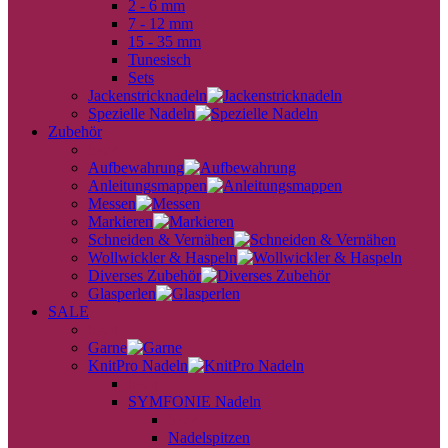
2 - 6 mm
7 - 12 mm
15 - 35 mm
Tunesisch
Sets
Jackenstricknadeln
Spezielle Nadeln
Zubehör
back
Aufbewahrung
Anleitungsmappen
Messen
Markieren
Schneiden & Vernähen
Wollwickler & Haspeln
Diverses Zubehör
Glasperlen
SALE
back
Garne
KnitPro Nadeln
back
SYMFONIE Nadeln
back
Nadelspitzen