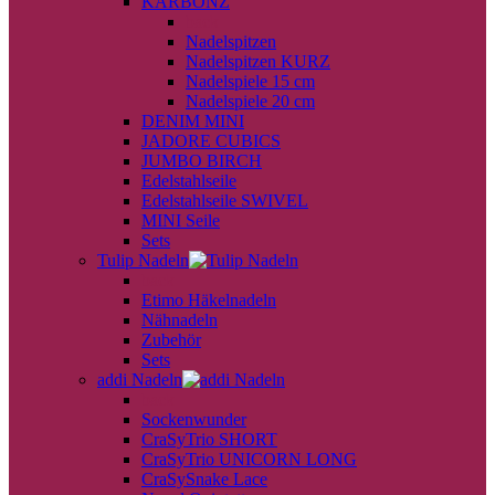
KARBONZ
back
Nadelspitzen
Nadelspitzen KURZ
Nadelspiele 15 cm
Nadelspiele 20 cm
DENIM MINI
JADORE CUBICS
JUMBO BIRCH
Edelstahlseile
Edelstahlseile SWIVEL
MINI Seile
Sets
Tulip Nadeln
back
Etimo Häkelnadeln
Nähnadeln
Zubehör
Sets
addi Nadeln
back
Sockenwunder
CraSyTrio SHORT
CraSyTrio UNICORN LONG
CraSySnake Lace