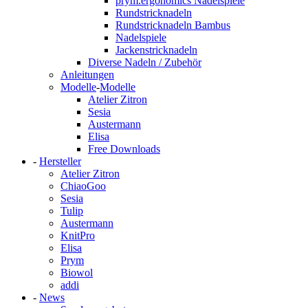
prym.ergonomics Nadelspiele
Rundstricknadeln
Rundstricknadeln Bambus
Nadelspiele
Jackenstricknadeln
Diverse Nadeln / Zubehör
Anleitungen
Modelle
-
Modelle
Atelier Zitron
Sesia
Austermann
Elisa
Free Downloads
-
Hersteller
Atelier Zitron
ChiaoGoo
Sesia
Tulip
Austermann
KnitPro
Elisa
Prym
Biowol
addi
-
News