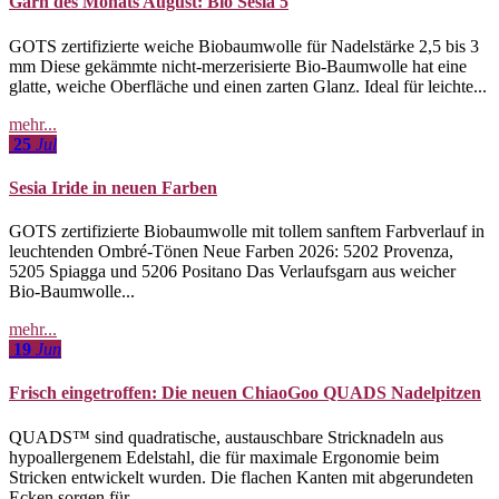
Garn des Monats August: Bio Sesia 5
GOTS zertifizierte weiche Biobaumwolle für Nadelstärke 2,5 bis 3
mm Diese gekämmte nicht-merzerisierte Bio-Baumwolle hat eine
glatte, weiche Oberfläche und einen zarten Glanz. Ideal für leichte...
mehr...
25
Jul
Sesia Iride in neuen Farben
GOTS zertifizierte Biobaumwolle mit tollem sanftem Farbverlauf in
leuchtenden Ombré-Tönen Neue Farben 2026: 5202 Provenza,
5205 Spiagga und 5206 Positano Das Verlaufsgarn aus weicher
Bio-Baumwolle...
mehr...
19
Jun
Frisch eingetroffen: Die neuen ChiaoGoo QUADS Nadelpitzen
QUADS™ sind quadratische, austauschbare Stricknadeln aus
hypoallergenem Edelstahl, die für maximale Ergonomie beim
Stricken entwickelt wurden. Die flachen Kanten mit abgerundeten
Ecken sorgen für...