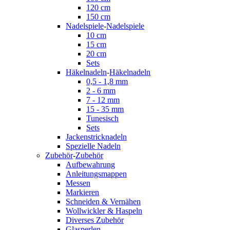
120 cm
150 cm
Nadelspiele
-
Nadelspiele
10 cm
15 cm
20 cm
Sets
Häkelnadeln
-
Häkelnadeln
0,5 - 1,8 mm
2 - 6 mm
7 - 12 mm
15 - 35 mm
Tunesisch
Sets
Jackenstricknadeln
Spezielle Nadeln
Zubehör
-
Zubehör
Aufbewahrung
Anleitungsmappen
Messen
Markieren
Schneiden & Vernähen
Wollwickler & Haspeln
Diverses Zubehör
Glasperlen