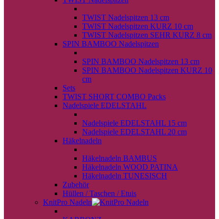
back
TWIST Nadelspitzen 13 cm
TWIST Nadelspitzen KURZ 10 cm
TWIST Nadelspitzen SEHR KURZ 8 cm
SPIN BAMBOO Nadelspitzen
back
SPIN BAMBOO Nadelspitzen 13 cm
SPIN BAMBOO Nadelspitzen KURZ 10
cm
Sets
TWIST SHORT COMBO Packs
Nadelspiele EDELSTAHL
back
Nadelspiele EDELSTAHL 15 cm
Nadelspiele EDELSTAHL 20 cm
Häkelnadeln
back
Häkelnadeln BAMBUS
Häkelnadeln WOOD PATINA
Häkelnadeln TUNESISCH
Zubehör
Hüllen / Taschen / Etuis
KnitPro Nadeln
back