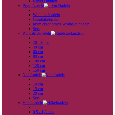
Novel Quintett
Prym Nadeln
back
Wollhäkelnadeln
Garnhäkelnadeln
prym.ergonomics Wollhäkelnadeln
Sets
Rundstricknadeln
back
20 - 30 cm
40 cm
60 cm
80 cm
100 cm
120 cm
150 cm
Nadelspiele
back
10 cm
15 cm
20 cm
Sets
Häkelnadeln
back
0,5 - 1,8 mm