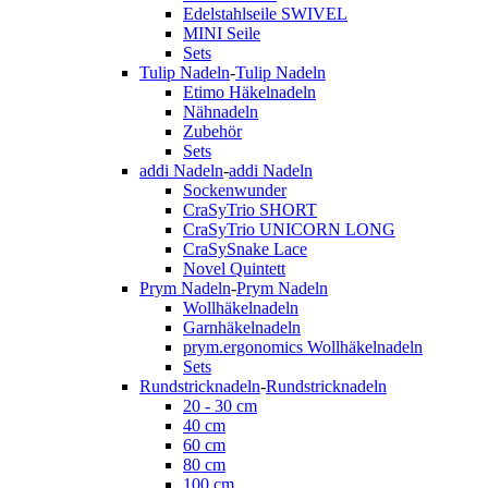
Edelstahlseile SWIVEL
MINI Seile
Sets
Tulip Nadeln
-
Tulip Nadeln
Etimo Häkelnadeln
Nähnadeln
Zubehör
Sets
addi Nadeln
-
addi Nadeln
Sockenwunder
CraSyTrio SHORT
CraSyTrio UNICORN LONG
CraSySnake Lace
Novel Quintett
Prym Nadeln
-
Prym Nadeln
Wollhäkelnadeln
Garnhäkelnadeln
prym.ergonomics Wollhäkelnadeln
Sets
Rundstricknadeln
-
Rundstricknadeln
20 - 30 cm
40 cm
60 cm
80 cm
100 cm