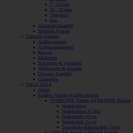
7 - 12 mm
15 - 35 mm
Tunesisch
Sets
Jackenstricknadeln
Spezielle Nadeln
Zubehör
-
Zubehör
Aufbewahrung
Anleitungsmappen
Messen
Markieren
Schneiden & Vernähen
Wollwickler & Haspeln
Diverses Zubehör
Glasperlen
SALE
-
SALE
Garne
KnitPro Nadeln
-
KnitPro Nadeln
SYMFONIE Nadeln
-
SYMFONIE Nadeln
Nadelspitzen
Nadelspitzen KURZ
Nadelspiele 10 cm
Nadelspiele 15 cm
Tunesische Häkelnadeln 15 cm
GINGER Nadeln
-
GINGER Nadeln