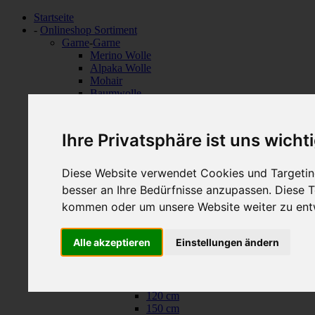
Startseite
-
Onlineshop Sortiment
Garne
-
Garne
Merino Wolle
Alpaka Wolle
Mohair
Baumwolle
Naturfasern
Seide
Mischungen
Ihre Privatsphäre ist uns wicht
Sockenwolle
Baby Wolle
Lace Garne
Diese Website verwendet Cookies und Targeting
Farbverlauf
besser an Ihre Bedürfnisse anzupassen. Diese
Beilaufgarne
kommen oder um unsere Website weiter zu ent
Nadeln
-
Nadeln
ChiaoGoo Nadeln
-
ChiaoGoo Nadeln
RED LACE Fixe Rundstricknadeln
-
RED LA
Alle akzeptieren
Einstellungen ändern
40 cm
60 cm
80 cm
100 cm
120 cm
150 cm