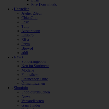
Elisa
Free Downloads
-
Hersteller
Atelier Zitron
ChiaoGoo
Sesia
Tulip
Austermann
KnitPro
Elisa
Prym
Biowol
addi
-
News
Sonderangebote
Neu im Sortiment
Modelle
Fundstücke
Onlineshop Hilfe
Öffnungszeiten
-
Shopinfo
Shop durchsuchen
News
Versandkosten
Garn Finder