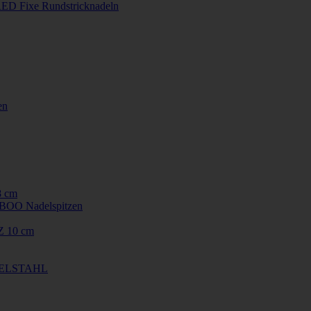
ED Fixe Rundstricknadeln
en
8 cm
OO Nadelspitzen
 10 cm
EDELSTAHL