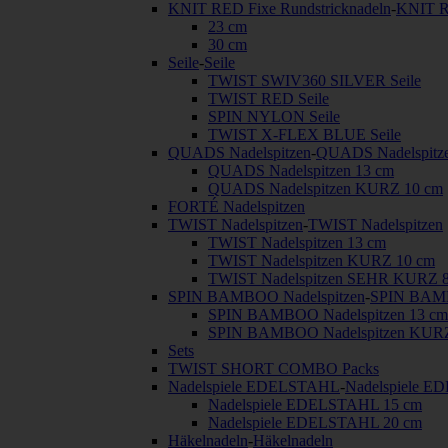
KNIT RED Fixe Rundstricknadeln
-
KNIT R
23 cm
30 cm
Seile
-
Seile
TWIST SWIV360 SILVER Seile
TWIST RED Seile
SPIN NYLON Seile
TWIST X-FLEX BLUE Seile
QUADS Nadelspitzen
-
QUADS Nadelspitz
QUADS Nadelspitzen 13 cm
QUADS Nadelspitzen KURZ 10 cm
FORTÉ Nadelspitzen
TWIST Nadelspitzen
-
TWIST Nadelspitzen
TWIST Nadelspitzen 13 cm
TWIST Nadelspitzen KURZ 10 cm
TWIST Nadelspitzen SEHR KURZ 
SPIN BAMBOO Nadelspitzen
-
SPIN BAMB
SPIN BAMBOO Nadelspitzen 13 cm
SPIN BAMBOO Nadelspitzen KURZ
Sets
TWIST SHORT COMBO Packs
Nadelspiele EDELSTAHL
-
Nadelspiele 
Nadelspiele EDELSTAHL 15 cm
Nadelspiele EDELSTAHL 20 cm
Häkelnadeln
-
Häkelnadeln