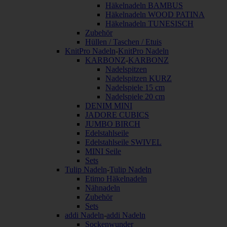
Häkelnadeln BAMBUS
Häkelnadeln WOOD PATINA
Häkelnadeln TUNESISCH
Zubehör
Hüllen / Taschen / Etuis
KnitPro Nadeln
-
KnitPro Nadeln
KARBONZ
-
KARBONZ
Nadelspitzen
Nadelspitzen KURZ
Nadelspiele 15 cm
Nadelspiele 20 cm
DENIM MINI
JADORE CUBICS
JUMBO BIRCH
Edelstahlseile
Edelstahlseile SWIVEL
MINI Seile
Sets
Tulip Nadeln
-
Tulip Nadeln
Etimo Häkelnadeln
Nähnadeln
Zubehör
Sets
addi Nadeln
-
addi Nadeln
Sockenwunder