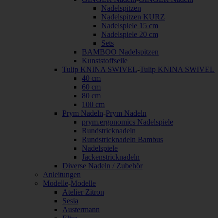
Nadelspitzen
Nadelspitzen KURZ
Nadelspiele 15 cm
Nadelspiele 20 cm
Sets
BAMBOO Nadelspitzen
Kunststoffseile
Tulip KNINA SWIVEL
-
Tulip KNINA SWIVEL
40 cm
60 cm
80 cm
100 cm
Prym Nadeln
-
Prym Nadeln
prym.ergonomics Nadelspiele
Rundstricknadeln
Rundstricknadeln Bambus
Nadelspiele
Jackenstricknadeln
Diverse Nadeln / Zubehör
Anleitungen
Modelle
-
Modelle
Atelier Zitron
Sesia
Austermann