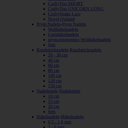
CraSyTrio SHORT
CraSyTrio UNICORN LONG
CraSySnake Lace
Novel Quintett
Prym Nadeln
-
Prym Nadeln
Wollhäkelnadeln
Garnhäkelnadeln
prym.ergonomics Wollhäkelnadeln
Sets
Rundstricknadeln
-
Rundstricknadeln
20 - 30 cm
40 cm
60 cm
80 cm
100 cm
120 cm
150 cm
Nadelspiele
-
Nadelspiele
10 cm
15 cm
20 cm
Sets
Häkelnadeln
-
Häkelnadeln
0,5 - 1,8 mm
2 - 6 mm