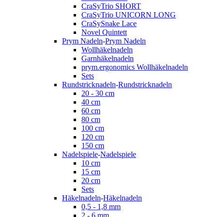
CraSyTrio SHORT
CraSyTrio UNICORN LONG
CraSySnake Lace
Novel Quintett
Prym Nadeln
-
Prym Nadeln
Wollhäkelnadeln
Garnhäkelnadeln
prym.ergonomics Wollhäkelnadeln
Sets
Rundstricknadeln
-
Rundstricknadeln
20 - 30 cm
40 cm
60 cm
80 cm
100 cm
120 cm
150 cm
Nadelspiele
-
Nadelspiele
10 cm
15 cm
20 cm
Sets
Häkelnadeln
-
Häkelnadeln
0,5 - 1,8 mm
2 - 6 mm