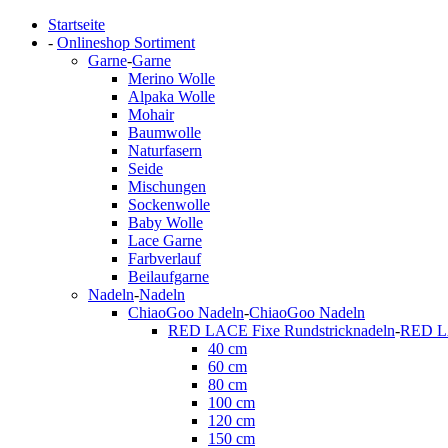
Startseite
-
Onlineshop Sortiment
Garne
-
Garne
Merino Wolle
Alpaka Wolle
Mohair
Baumwolle
Naturfasern
Seide
Mischungen
Sockenwolle
Baby Wolle
Lace Garne
Farbverlauf
Beilaufgarne
Nadeln
-
Nadeln
ChiaoGoo Nadeln
-
ChiaoGoo Nadeln
RED LACE Fixe Rundstricknadeln
-
RED LA
40 cm
60 cm
80 cm
100 cm
120 cm
150 cm