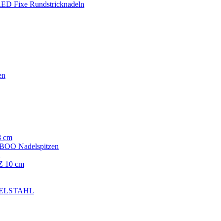
ED Fixe Rundstricknadeln
en
8 cm
OO Nadelspitzen
 10 cm
EDELSTAHL