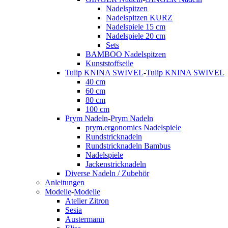
Nadelspitzen
Nadelspitzen KURZ
Nadelspiele 15 cm
Nadelspiele 20 cm
Sets
BAMBOO Nadelspitzen
Kunststoffseile
Tulip KNINA SWIVEL
-
Tulip KNINA SWIVEL
40 cm
60 cm
80 cm
100 cm
Prym Nadeln
-
Prym Nadeln
prym.ergonomics Nadelspiele
Rundstricknadeln
Rundstricknadeln Bambus
Nadelspiele
Jackenstricknadeln
Diverse Nadeln / Zubehör
Anleitungen
Modelle
-
Modelle
Atelier Zitron
Sesia
Austermann