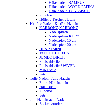
Häkelnadeln BAMBUS
Häkelnadeln WOOD PATINA
Häkelnadeln TUNESISCH
Zubehör
Hüllen / Taschen / Etuis
KnitPro Nadeln
-
KnitPro Nadeln
KARBONZ
-
KARBONZ
Nadelspitzen
Nadelspitzen KURZ
Nadelspiele 15 cm
Nadelspiele 20 cm
DENIM MINI
JADORE CUBICS
JUMBO BIRCH
Edelstahlseile
Edelstahlseile SWIVEL
MINI Seile
Sets
Tulip Nadeln
-
Tulip Nadeln
Etimo Häkelnadeln
Nähnadeln
Zubehör
Sets
addi Nadeln
-
addi Nadeln
Sockenwunder