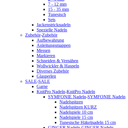
7 - 12 mm
15 - 35 mm
Tunesisch
Sets
Jackenstricknadeln
Spezielle Nadeln
Zubehör
-
Zubehör
Aufbewahrung
Anleitungsmappen
Messen
Markieren
Schneiden & Vernähen
Wollwickler & Haspeln
Diverses Zubehör
Glasperlen
SALE
-
SALE
Garne
KnitPro Nadeln
-
KnitPro Nadeln
SYMFONIE Nadeln
-
SYMFONIE Nadeln
Nadelspitzen
Nadelspitzen KURZ
Nadelspiele 10 cm
Nadelspiele 15 cm
Tunesische Häkelnadeln 15 cm
GINGER Nadeln
-
GINGER Nadeln