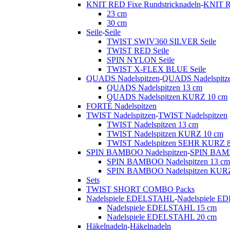
KNIT RED Fixe Rundstricknadeln
-
KNIT R
23 cm
30 cm
Seile
-
Seile
TWIST SWIV360 SILVER Seile
TWIST RED Seile
SPIN NYLON Seile
TWIST X-FLEX BLUE Seile
QUADS Nadelspitzen
-
QUADS Nadelspitz
QUADS Nadelspitzen 13 cm
QUADS Nadelspitzen KURZ 10 cm
FORTÉ Nadelspitzen
TWIST Nadelspitzen
-
TWIST Nadelspitzen
TWIST Nadelspitzen 13 cm
TWIST Nadelspitzen KURZ 10 cm
TWIST Nadelspitzen SEHR KURZ 
SPIN BAMBOO Nadelspitzen
-
SPIN BAMB
SPIN BAMBOO Nadelspitzen 13 cm
SPIN BAMBOO Nadelspitzen KURZ
Sets
TWIST SHORT COMBO Packs
Nadelspiele EDELSTAHL
-
Nadelspiele 
Nadelspiele EDELSTAHL 15 cm
Nadelspiele EDELSTAHL 20 cm
Häkelnadeln
-
Häkelnadeln