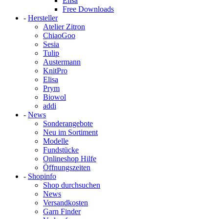
Elisa
Free Downloads
-
Hersteller
Atelier Zitron
ChiaoGoo
Sesia
Tulip
Austermann
KnitPro
Elisa
Prym
Biowol
addi
-
News
Sonderangebote
Neu im Sortiment
Modelle
Fundstücke
Onlineshop Hilfe
Öffnungszeiten
-
Shopinfo
Shop durchsuchen
News
Versandkosten
Garn Finder