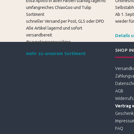
Elisa Apollo in allen Farben ständig lagernd
Onlinesho
umfangreiches ChiaoGoo und Tulip
Selbstabh
Sortiment
Ab 1. Sep
schneller Versand per Post, GLS oder DPD
wieder für
Alle Artikel lagernd und sofort
versandbereit
Details 
#saynotogreenwashing
SHOP I
mehr zu unserem Sortiment
Versandk
Zahlungsa
Datensch
AGB
Widerrufs
Vertrag 
Geschenk
Impressu
FAQ