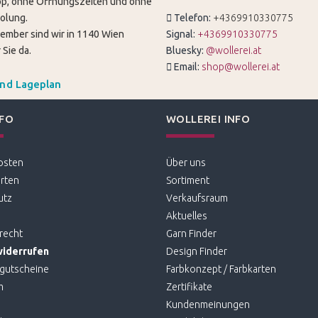
p, ohne Öffnungszeiten und ohne
olung.
Telefon:
+4369910330775
tember sind wir in 1140 Wien
Signal:
+4369910330775
 Sie da.
Bluesky:
@wollerei.at
Email:
shop@wollerei.at
und Lageplan
NFO
WOLLEREI INFO
osten
Über uns
rten
Sortiment
utz
Verkaufsraum
Aktuelles
recht
Garn Finder
widerrufen
Design Finder
gutscheine
Farbkonzept / Farbkarten
m
Zertifikate
Kundenmeinungen