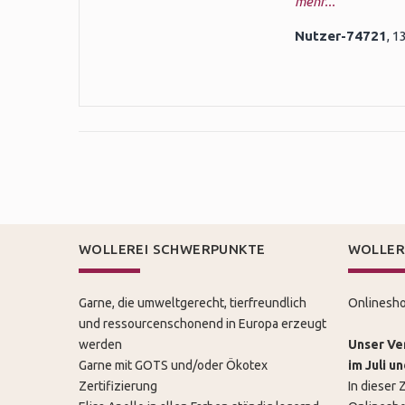
mehr...
Nutzer-74721
, 1
WOLLEREI SCHWERPUNKTE
WOLLER
Garne, die umweltgerecht, tierfreundlich
Onlinesho
und ressourcenschonend in Europa erzeugt
werden
Unser Ver
Garne mit GOTS und/oder Ökotex
im Juli u
Zertifizierung
In dieser Z