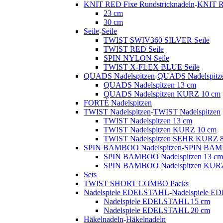
KNIT RED Fixe Rundstricknadeln
-
KNIT R
23 cm
30 cm
Seile
-
Seile
TWIST SWIV360 SILVER Seile
TWIST RED Seile
SPIN NYLON Seile
TWIST X-FLEX BLUE Seile
QUADS Nadelspitzen
-
QUADS Nadelspitz
QUADS Nadelspitzen 13 cm
QUADS Nadelspitzen KURZ 10 cm
FORTÉ Nadelspitzen
TWIST Nadelspitzen
-
TWIST Nadelspitzen
TWIST Nadelspitzen 13 cm
TWIST Nadelspitzen KURZ 10 cm
TWIST Nadelspitzen SEHR KURZ 
SPIN BAMBOO Nadelspitzen
-
SPIN BAMB
SPIN BAMBOO Nadelspitzen 13 cm
SPIN BAMBOO Nadelspitzen KURZ
Sets
TWIST SHORT COMBO Packs
Nadelspiele EDELSTAHL
-
Nadelspiele 
Nadelspiele EDELSTAHL 15 cm
Nadelspiele EDELSTAHL 20 cm
Häkelnadeln
-
Häkelnadeln