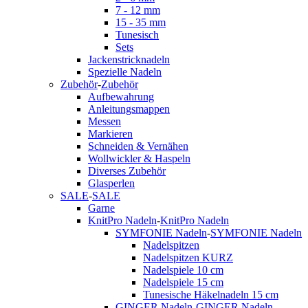
7 - 12 mm
15 - 35 mm
Tunesisch
Sets
Jackenstricknadeln
Spezielle Nadeln
Zubehör
-
Zubehör
Aufbewahrung
Anleitungsmappen
Messen
Markieren
Schneiden & Vernähen
Wollwickler & Haspeln
Diverses Zubehör
Glasperlen
SALE
-
SALE
Garne
KnitPro Nadeln
-
KnitPro Nadeln
SYMFONIE Nadeln
-
SYMFONIE Nadeln
Nadelspitzen
Nadelspitzen KURZ
Nadelspiele 10 cm
Nadelspiele 15 cm
Tunesische Häkelnadeln 15 cm
GINGER Nadeln
-
GINGER Nadeln