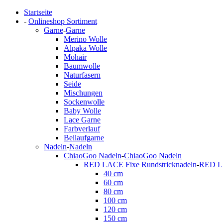
Startseite
-
Onlineshop Sortiment
Garne
-
Garne
Merino Wolle
Alpaka Wolle
Mohair
Baumwolle
Naturfasern
Seide
Mischungen
Sockenwolle
Baby Wolle
Lace Garne
Farbverlauf
Beilaufgarne
Nadeln
-
Nadeln
ChiaoGoo Nadeln
-
ChiaoGoo Nadeln
RED LACE Fixe Rundstricknadeln
-
RED LA
40 cm
60 cm
80 cm
100 cm
120 cm
150 cm