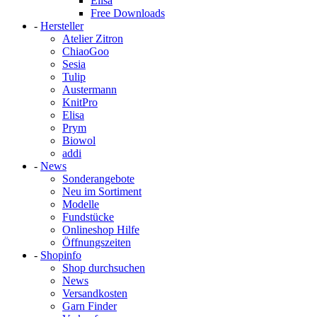
Elisa
Free Downloads
-
Hersteller
Atelier Zitron
ChiaoGoo
Sesia
Tulip
Austermann
KnitPro
Elisa
Prym
Biowol
addi
-
News
Sonderangebote
Neu im Sortiment
Modelle
Fundstücke
Onlineshop Hilfe
Öffnungszeiten
-
Shopinfo
Shop durchsuchen
News
Versandkosten
Garn Finder