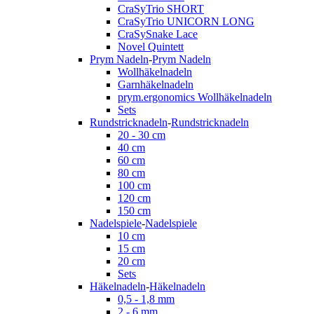
CraSyTrio SHORT
CraSyTrio UNICORN LONG
CraSySnake Lace
Novel Quintett
Prym Nadeln
-
Prym Nadeln
Wollhäkelnadeln
Garnhäkelnadeln
prym.ergonomics Wollhäkelnadeln
Sets
Rundstricknadeln
-
Rundstricknadeln
20 - 30 cm
40 cm
60 cm
80 cm
100 cm
120 cm
150 cm
Nadelspiele
-
Nadelspiele
10 cm
15 cm
20 cm
Sets
Häkelnadeln
-
Häkelnadeln
0,5 - 1,8 mm
2 - 6 mm