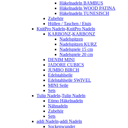
Häkelnadeln BAMBUS
Häkelnadeln WOOD PATINA
Häkelnadeln TUNESISCH
Zubehör
Hüllen / Taschen / Etuis
KnitPro Nadeln
-
KnitPro Nadeln
KARBONZ
-
KARBONZ
Nadelspitzen
Nadelspitzen KURZ
Nadelspiele 15 cm
Nadelspiele 20 cm
DENIM MINI
JADORE CUBICS
JUMBO BIRCH
Edelstahlseile
Edelstahlseile SWIVEL
MINI Seile
Sets
Tulip Nadeln
-
Tulip Nadeln
Etimo Häkelnadeln
Nähnadeln
Zubehör
Sets
addi Nadeln
-
addi Nadeln
Sockenwunder