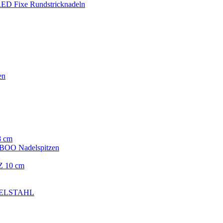
ED Fixe Rundstricknadeln
en
8 cm
OO Nadelspitzen
 10 cm
EDELSTAHL