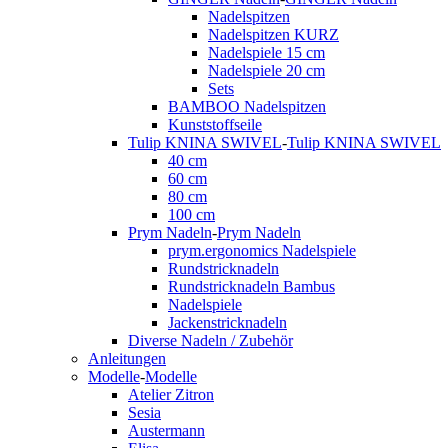
Nadelspitzen
Nadelspitzen KURZ
Nadelspiele 15 cm
Nadelspiele 20 cm
Sets
BAMBOO Nadelspitzen
Kunststoffseile
Tulip KNINA SWIVEL
-
Tulip KNINA SWIVEL
40 cm
60 cm
80 cm
100 cm
Prym Nadeln
-
Prym Nadeln
prym.ergonomics Nadelspiele
Rundstricknadeln
Rundstricknadeln Bambus
Nadelspiele
Jackenstricknadeln
Diverse Nadeln / Zubehör
Anleitungen
Modelle
-
Modelle
Atelier Zitron
Sesia
Austermann