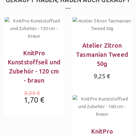
...
Atelier Zitron
KnitPro
Tasmanian Tweed
Kunststoffseil und
50g
Zubehör - 120 cm
9,25 €
- braun
3,25 €
1,70 €
KnitPro