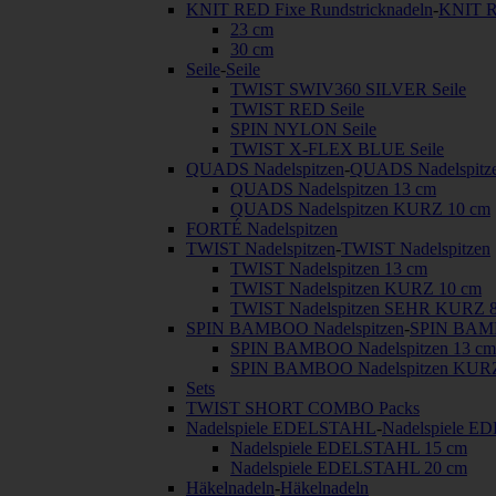
KNIT RED Fixe Rundstricknadeln
-
KNIT R
23 cm
30 cm
Seile
-
Seile
TWIST SWIV360 SILVER Seile
TWIST RED Seile
SPIN NYLON Seile
TWIST X-FLEX BLUE Seile
QUADS Nadelspitzen
-
QUADS Nadelspitz
QUADS Nadelspitzen 13 cm
QUADS Nadelspitzen KURZ 10 cm
FORTÉ Nadelspitzen
TWIST Nadelspitzen
-
TWIST Nadelspitzen
TWIST Nadelspitzen 13 cm
TWIST Nadelspitzen KURZ 10 cm
TWIST Nadelspitzen SEHR KURZ 
SPIN BAMBOO Nadelspitzen
-
SPIN BAMB
SPIN BAMBOO Nadelspitzen 13 cm
SPIN BAMBOO Nadelspitzen KURZ
Sets
TWIST SHORT COMBO Packs
Nadelspiele EDELSTAHL
-
Nadelspiele 
Nadelspiele EDELSTAHL 15 cm
Nadelspiele EDELSTAHL 20 cm
Häkelnadeln
-
Häkelnadeln