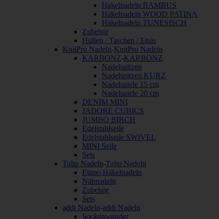
Häkelnadeln BAMBUS
Häkelnadeln WOOD PATINA
Häkelnadeln TUNESISCH
Zubehör
Hüllen / Taschen / Etuis
KnitPro Nadeln
-
KnitPro Nadeln
KARBONZ
-
KARBONZ
Nadelspitzen
Nadelspitzen KURZ
Nadelspiele 15 cm
Nadelspiele 20 cm
DENIM MINI
JADORE CUBICS
JUMBO BIRCH
Edelstahlseile
Edelstahlseile SWIVEL
MINI Seile
Sets
Tulip Nadeln
-
Tulip Nadeln
Etimo Häkelnadeln
Nähnadeln
Zubehör
Sets
addi Nadeln
-
addi Nadeln
Sockenwunder