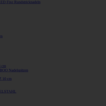
ED Fixe Rundstricknadeln
en
8 cm
OO Nadelspitzen
 10 cm
EDELSTAHL