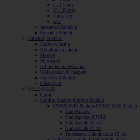
7 - 12 mm
15 - 35 mm
Tunesisch
Sets
Jackenstricknadeln
Spezielle Nadeln
Zubehör
-
Zubehör
Aufbewahrung
Anleitungsmappen
Messen
Markieren
Schneiden & Vernähen
Wollwickler & Haspeln
Diverses Zubehör
Glasperlen
SALE
-
SALE
Garne
KnitPro Nadeln
-
KnitPro Nadeln
SYMFONIE Nadeln
-
SYMFONIE Nadeln
Nadelspitzen
Nadelspitzen KURZ
Nadelspiele 10 cm
Nadelspiele 15 cm
Tunesische Häkelnadeln 15 cm
GINGER Nadeln
-
GINGER Nadeln