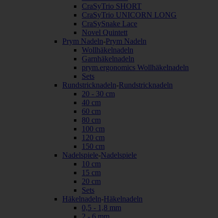
CraSyTrio SHORT
CraSyTrio UNICORN LONG
CraSySnake Lace
Novel Quintett
Prym Nadeln
-
Prym Nadeln
Wollhäkelnadeln
Garnhäkelnadeln
prym.ergonomics Wollhäkelnadeln
Sets
Rundstricknadeln
-
Rundstricknadeln
20 - 30 cm
40 cm
60 cm
80 cm
100 cm
120 cm
150 cm
Nadelspiele
-
Nadelspiele
10 cm
15 cm
20 cm
Sets
Häkelnadeln
-
Häkelnadeln
0,5 - 1,8 mm
2 - 6 mm