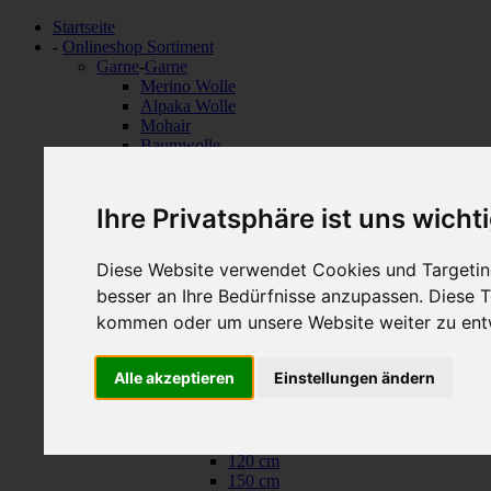
Startseite
-
Onlineshop Sortiment
Garne
-
Garne
Merino Wolle
Alpaka Wolle
Mohair
Baumwolle
Naturfasern
Seide
Mischungen
Ihre Privatsphäre ist uns wicht
Sockenwolle
Baby Wolle
Lace Garne
Diese Website verwendet Cookies und Targeting
Farbverlauf
besser an Ihre Bedürfnisse anzupassen. Diese
Beilaufgarne
kommen oder um unsere Website weiter zu ent
Nadeln
-
Nadeln
ChiaoGoo Nadeln
-
ChiaoGoo Nadeln
RED LACE Fixe Rundstricknadeln
-
RED LA
Alle akzeptieren
Einstellungen ändern
40 cm
60 cm
80 cm
100 cm
120 cm
150 cm