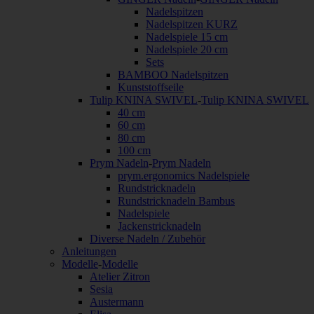
Nadelspitzen
Nadelspitzen KURZ
Nadelspiele 15 cm
Nadelspiele 20 cm
Sets
BAMBOO Nadelspitzen
Kunststoffseile
Tulip KNINA SWIVEL
-
Tulip KNINA SWIVEL
40 cm
60 cm
80 cm
100 cm
Prym Nadeln
-
Prym Nadeln
prym.ergonomics Nadelspiele
Rundstricknadeln
Rundstricknadeln Bambus
Nadelspiele
Jackenstricknadeln
Diverse Nadeln / Zubehör
Anleitungen
Modelle
-
Modelle
Atelier Zitron
Sesia
Austermann