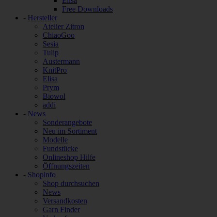
Elisa
Free Downloads
-
Hersteller
Atelier Zitron
ChiaoGoo
Sesia
Tulip
Austermann
KnitPro
Elisa
Prym
Biowol
addi
-
News
Sonderangebote
Neu im Sortiment
Modelle
Fundstücke
Onlineshop Hilfe
Öffnungszeiten
-
Shopinfo
Shop durchsuchen
News
Versandkosten
Garn Finder