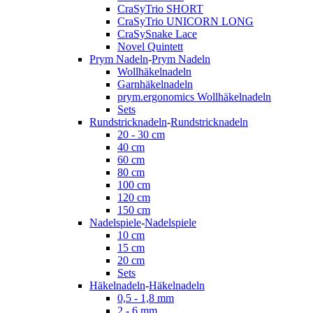
CraSyTrio SHORT
CraSyTrio UNICORN LONG
CraSySnake Lace
Novel Quintett
Prym Nadeln
-
Prym Nadeln
Wollhäkelnadeln
Garnhäkelnadeln
prym.ergonomics Wollhäkelnadeln
Sets
Rundstricknadeln
-
Rundstricknadeln
20 - 30 cm
40 cm
60 cm
80 cm
100 cm
120 cm
150 cm
Nadelspiele
-
Nadelspiele
10 cm
15 cm
20 cm
Sets
Häkelnadeln
-
Häkelnadeln
0,5 - 1,8 mm
2 - 6 mm