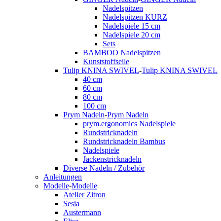
Nadelspitzen
Nadelspitzen KURZ
Nadelspiele 15 cm
Nadelspiele 20 cm
Sets
BAMBOO Nadelspitzen
Kunststoffseile
Tulip KNINA SWIVEL
-
Tulip KNINA SWIVEL
40 cm
60 cm
80 cm
100 cm
Prym Nadeln
-
Prym Nadeln
prym.ergonomics Nadelspiele
Rundstricknadeln
Rundstricknadeln Bambus
Nadelspiele
Jackenstricknadeln
Diverse Nadeln / Zubehör
Anleitungen
Modelle
-
Modelle
Atelier Zitron
Sesia
Austermann