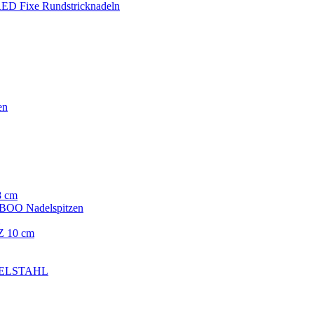
ED Fixe Rundstricknadeln
en
8 cm
OO Nadelspitzen
 10 cm
EDELSTAHL