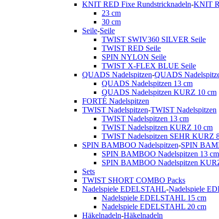
KNIT RED Fixe Rundstricknadeln
-
KNIT R
23 cm
30 cm
Seile
-
Seile
TWIST SWIV360 SILVER Seile
TWIST RED Seile
SPIN NYLON Seile
TWIST X-FLEX BLUE Seile
QUADS Nadelspitzen
-
QUADS Nadelspitz
QUADS Nadelspitzen 13 cm
QUADS Nadelspitzen KURZ 10 cm
FORTÉ Nadelspitzen
TWIST Nadelspitzen
-
TWIST Nadelspitzen
TWIST Nadelspitzen 13 cm
TWIST Nadelspitzen KURZ 10 cm
TWIST Nadelspitzen SEHR KURZ 
SPIN BAMBOO Nadelspitzen
-
SPIN BAMB
SPIN BAMBOO Nadelspitzen 13 cm
SPIN BAMBOO Nadelspitzen KURZ
Sets
TWIST SHORT COMBO Packs
Nadelspiele EDELSTAHL
-
Nadelspiele 
Nadelspiele EDELSTAHL 15 cm
Nadelspiele EDELSTAHL 20 cm
Häkelnadeln
-
Häkelnadeln