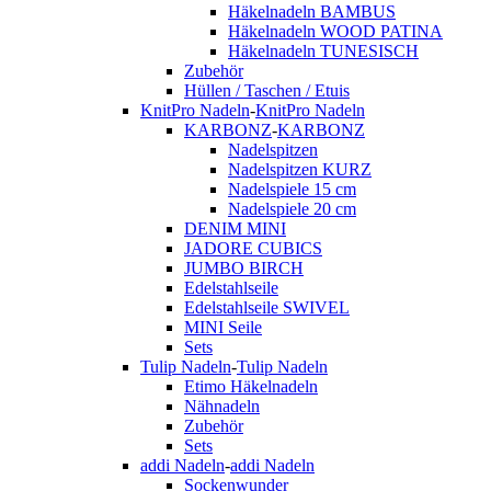
Häkelnadeln BAMBUS
Häkelnadeln WOOD PATINA
Häkelnadeln TUNESISCH
Zubehör
Hüllen / Taschen / Etuis
KnitPro Nadeln
-
KnitPro Nadeln
KARBONZ
-
KARBONZ
Nadelspitzen
Nadelspitzen KURZ
Nadelspiele 15 cm
Nadelspiele 20 cm
DENIM MINI
JADORE CUBICS
JUMBO BIRCH
Edelstahlseile
Edelstahlseile SWIVEL
MINI Seile
Sets
Tulip Nadeln
-
Tulip Nadeln
Etimo Häkelnadeln
Nähnadeln
Zubehör
Sets
addi Nadeln
-
addi Nadeln
Sockenwunder