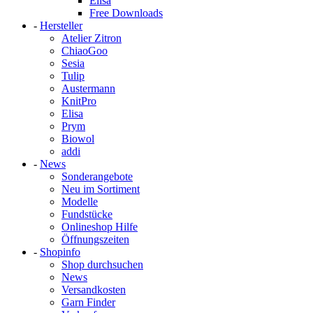
Elisa
Free Downloads
-
Hersteller
Atelier Zitron
ChiaoGoo
Sesia
Tulip
Austermann
KnitPro
Elisa
Prym
Biowol
addi
-
News
Sonderangebote
Neu im Sortiment
Modelle
Fundstücke
Onlineshop Hilfe
Öffnungszeiten
-
Shopinfo
Shop durchsuchen
News
Versandkosten
Garn Finder