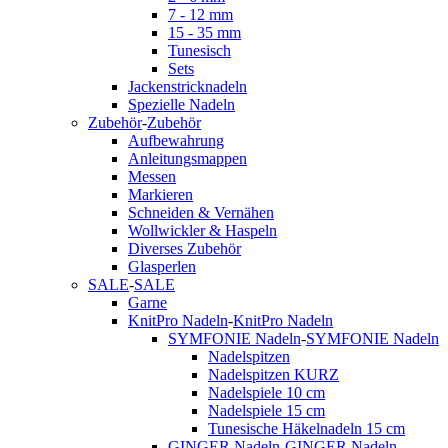
7 - 12 mm
15 - 35 mm
Tunesisch
Sets
Jackenstricknadeln
Spezielle Nadeln
Zubehör
-
Zubehör
Aufbewahrung
Anleitungsmappen
Messen
Markieren
Schneiden & Vernähen
Wollwickler & Haspeln
Diverses Zubehör
Glasperlen
SALE
-
SALE
Garne
KnitPro Nadeln
-
KnitPro Nadeln
SYMFONIE Nadeln
-
SYMFONIE Nadeln
Nadelspitzen
Nadelspitzen KURZ
Nadelspiele 10 cm
Nadelspiele 15 cm
Tunesische Häkelnadeln 15 cm
GINGER Nadeln
-
GINGER Nadeln