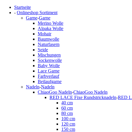
Startseite
-
Onlineshop Sortiment
Garne
-
Garne
Merino Wolle
Alpaka Wolle
Mohair
Baumwolle
Naturfasern
Seide
Mischungen
Sockenwolle
Baby Wolle
Lace Garne
Farbverlauf
Beilaufgarne
Nadeln
-
Nadeln
ChiaoGoo Nadeln
-
ChiaoGoo Nadeln
RED LACE Fixe Rundstricknadeln
-
RED LA
40 cm
60 cm
80 cm
100 cm
120 cm
150 cm