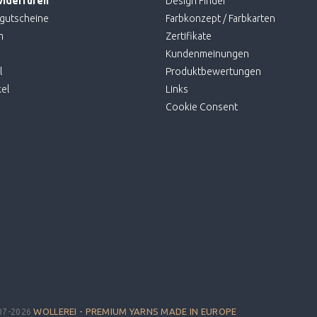
widerrufen
Design Finder
gutscheine
Farbkonzept / Farbkarten
m
Zertifikate
Kundenmeinungen
l
Produktbewertungen
el
Links
Cookie Consent
WOLLEREI - PREMIUM YARNS MADE IN EUROPE
07-2026