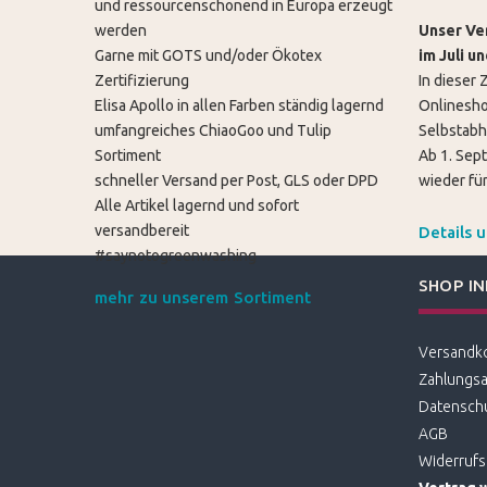
und ressourcenschonend in Europa erzeugt
werden
Unser Ver
Garne mit GOTS und/oder Ökotex
im Juli u
Zertifizierung
In dieser Z
Elisa Apollo in allen Farben ständig lagernd
Onlinesho
umfangreiches ChiaoGoo und Tulip
Selbstabh
Sortiment
Ab 1. Sep
schneller Versand per Post, GLS oder DPD
wieder für
Alle Artikel lagernd und sofort
versandbereit
Details 
#saynotogreenwashing
SHOP I
mehr zu unserem Sortiment
Versandk
Zahlungsa
Datensch
AGB
Widerrufs