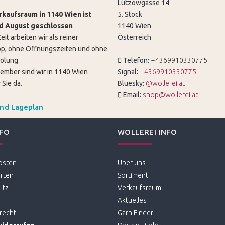
Lützowgasse 14
kaufsraum in 1140 Wien ist
5. Stock
nd August geschlossen
1140 Wien
eit arbeiten wir als reiner
Österreich
p, ohne Öffnungszeiten und ohne
olung.
Telefon:
+4369910330775
tember sind wir in 1140 Wien
Signal:
+4369910330775
 Sie da.
Bluesky:
@wollerei.at
Email:
shop@wollerei.at
und Lageplan
NFO
WOLLEREI INFO
osten
Über uns
rten
Sortiment
utz
Verkaufsraum
Aktuelles
recht
Garn Finder