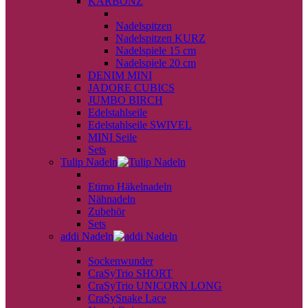
KARBONZ
back
Nadelspitzen
Nadelspitzen KURZ
Nadelspiele 15 cm
Nadelspiele 20 cm
DENIM MINI
JADORE CUBICS
JUMBO BIRCH
Edelstahlseile
Edelstahlseile SWIVEL
MINI Seile
Sets
Tulip Nadeln
back
Etimo Häkelnadeln
Nähnadeln
Zubehör
Sets
addi Nadeln
back
Sockenwunder
CraSyTrio SHORT
CraSyTrio UNICORN LONG
CraSySnake Lace