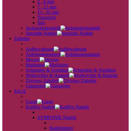
2 - 6 mm
7 - 12 mm
15 - 35 mm
Tunesisch
Sets
Jackenstricknadeln
Spezielle Nadeln
Zubehör
back
Aufbewahrung
Anleitungsmappen
Messen
Markieren
Schneiden & Vernähen
Wollwickler & Haspeln
Diverses Zubehör
Glasperlen
SALE
back
Garne
KnitPro Nadeln
back
SYMFONIE Nadeln
back
Nadelspitzen