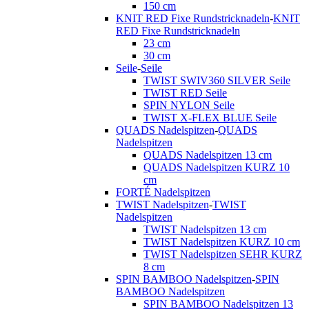
150 cm
KNIT RED Fixe Rundstricknadeln
-
KNIT
RED Fixe Rundstricknadeln
23 cm
30 cm
Seile
-
Seile
TWIST SWIV360 SILVER Seile
TWIST RED Seile
SPIN NYLON Seile
TWIST X-FLEX BLUE Seile
QUADS Nadelspitzen
-
QUADS
Nadelspitzen
QUADS Nadelspitzen 13 cm
QUADS Nadelspitzen KURZ 10
cm
FORTÉ Nadelspitzen
TWIST Nadelspitzen
-
TWIST
Nadelspitzen
TWIST Nadelspitzen 13 cm
TWIST Nadelspitzen KURZ 10 cm
TWIST Nadelspitzen SEHR KURZ
8 cm
SPIN BAMBOO Nadelspitzen
-
SPIN
BAMBOO Nadelspitzen
SPIN BAMBOO Nadelspitzen 13