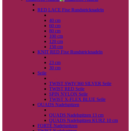
back
RED LACE Fixe Rundstricknadeln
back
40 cm
60 cm
80 cm
100 cm
120 cm
150 cm
KNIT RED Fixe Rundstricknadeln
back
23 cm
30 cm
Seile
back
TWIST SWIV360 SILVER Seile
TWIST RED Seile
SPIN NYLON Seile
TWIST X-FLEX BLUE Seile
QUADS Nadelspitzen
back
QUADS Nadelspitzen 13 cm
QUADS Nadelspitzen KURZ 10 cm
FORTÉ Nadelspitzen
TWIST Nadelspitzen