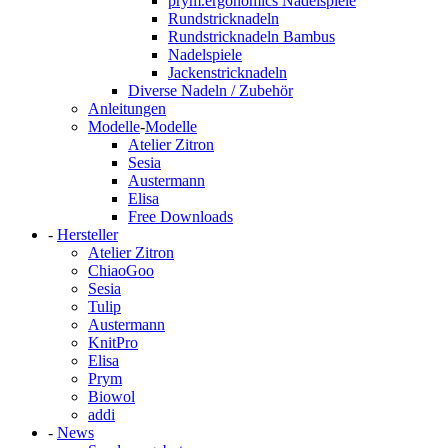
prym.ergonomics Nadelspiele
Rundstricknadeln
Rundstricknadeln Bambus
Nadelspiele
Jackenstricknadeln
Diverse Nadeln / Zubehör
Anleitungen
Modelle
-
Modelle
Atelier Zitron
Sesia
Austermann
Elisa
Free Downloads
-
Hersteller
Atelier Zitron
ChiaoGoo
Sesia
Tulip
Austermann
KnitPro
Elisa
Prym
Biowol
addi
-
News