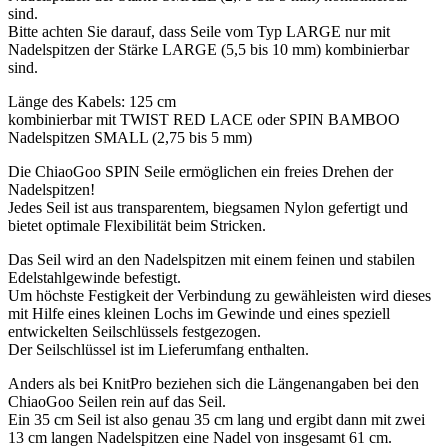
sind.
Bitte achten Sie darauf, dass Seile vom Typ LARGE nur mit
Nadelspitzen der Stärke LARGE (5,5 bis 10 mm) kombinierbar
sind.
Länge des Kabels: 125 cm
kombinierbar mit TWIST RED LACE oder SPIN BAMBOO
Nadelspitzen SMALL (2,75 bis 5 mm)
Die ChiaoGoo SPIN Seile ermöglichen ein freies Drehen der
Nadelspitzen!
Jedes Seil ist aus transparentem, biegsamen Nylon gefertigt und
bietet optimale Flexibilität beim Stricken.
Das Seil wird an den Nadelspitzen mit einem feinen und stabilen
Edelstahlgewinde befestigt.
Um höchste Festigkeit der Verbindung zu gewähleisten wird dieses
mit Hilfe eines kleinen Lochs im Gewinde und eines speziell
entwickelten Seilschlüssels festgezogen.
Der Seilschlüssel ist im Lieferumfang enthalten.
Anders als bei KnitPro beziehen sich die Längenangaben bei den
ChiaoGoo Seilen rein auf das Seil.
Ein 35 cm Seil ist also genau 35 cm lang und ergibt dann mit zwei
13 cm langen Nadelspitzen eine Nadel von insgesamt 61 cm.