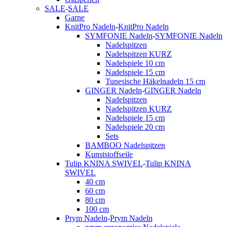
SALE
-
SALE
Garne
KnitPro Nadeln
-
KnitPro Nadeln
SYMFONIE Nadeln
-
SYMFONIE Nadeln
Nadelspitzen
Nadelspitzen KURZ
Nadelspiele 10 cm
Nadelspiele 15 cm
Tunesische Häkelnadeln 15 cm
GINGER Nadeln
-
GINGER Nadeln
Nadelspitzen
Nadelspitzen KURZ
Nadelspiele 15 cm
Nadelspiele 20 cm
Sets
BAMBOO Nadelspitzen
Kunststoffseile
Tulip KNINA SWIVEL
-
Tulip KNINA
SWIVEL
40 cm
60 cm
80 cm
100 cm
Prym Nadeln
-
Prym Nadeln