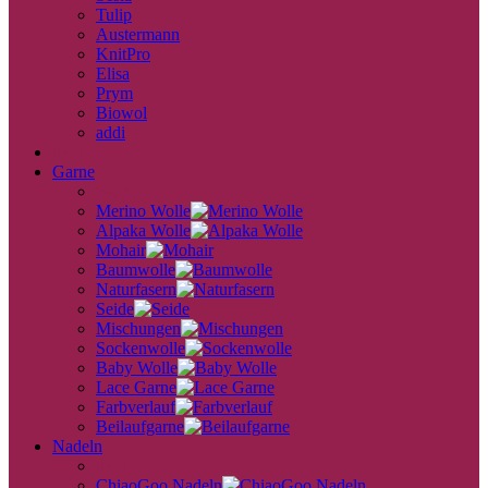
Tulip
Austermann
KnitPro
Elisa
Prym
Biowol
addi
back
Garne
back
Merino Wolle
Alpaka Wolle
Mohair
Baumwolle
Naturfasern
Seide
Mischungen
Sockenwolle
Baby Wolle
Lace Garne
Farbverlauf
Beilaufgarne
Nadeln
back
ChiaoGoo Nadeln