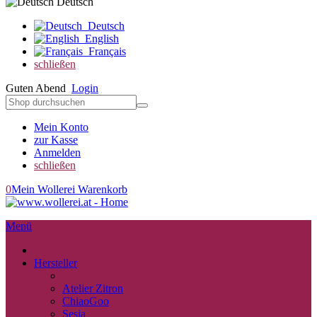
Deutsch
Deutsch
English
Français
schließen
Guten Abend
Login
Mein Konto
zur Kasse
Anmelden
schließen
0
Mein Wollerei Warenkorb
Menü
schließen
Hersteller
zurück
Atelier Zitron
ChiaoGoo
Sesia