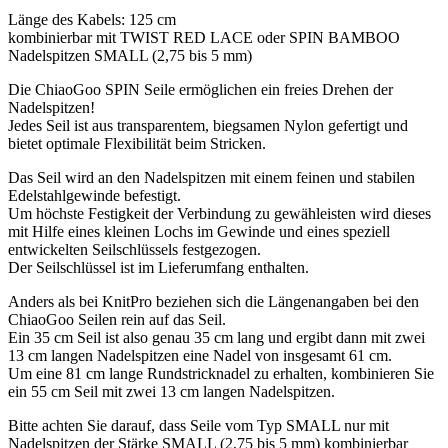
Länge des Kabels: 125 cm
kombinierbar mit TWIST RED LACE oder SPIN BAMBOO
Nadelspitzen SMALL (2,75 bis 5 mm)
Die ChiaoGoo SPIN Seile ermöglichen ein freies Drehen der
Nadelspitzen!
Jedes Seil ist aus transparentem, biegsamen Nylon gefertigt und
bietet optimale Flexibilität beim Stricken.
Das Seil wird an den Nadelspitzen mit einem feinen und stabilen
Edelstahlgewinde befestigt.
Um höchste Festigkeit der Verbindung zu gewähleisten wird dieses
mit Hilfe eines kleinen Lochs im Gewinde und eines speziell
entwickelten Seilschlüssels festgezogen.
Der Seilschlüssel ist im Lieferumfang enthalten.
Anders als bei KnitPro beziehen sich die Längenangaben bei den
ChiaoGoo Seilen rein auf das Seil.
Ein 35 cm Seil ist also genau 35 cm lang und ergibt dann mit zwei
13 cm langen Nadelspitzen eine Nadel von insgesamt 61 cm.
Um eine 81 cm lange Rundstricknadel zu erhalten, kombinieren Sie
ein 55 cm Seil mit zwei 13 cm langen Nadelspitzen.
Bitte achten Sie darauf, dass Seile vom Typ SMALL nur mit
Nadelspitzen der Stärke SMALL (2,75 bis 5 mm) kombinierbar