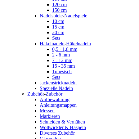
120 cm
150 cm
Nadelspiele
-
Nadelspiele
10 cm
15 cm
20 cm
Sets
Häkelnadeln
-
Häkelnadeln
0,5 - 1,8 mm
2 - 6 mm
7 - 12 mm
15 - 35 mm
Tunesisch
Sets
Jackenstricknadeln
Spezielle Nadeln
Zubehör
-
Zubehör
Aufbewahrung
Anleitungsmappen
Messen
Markieren
Schneiden & Vernähen
Wollwickler & Haspeln
Diverses Zubehör
Glasperlen