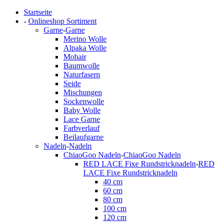
Startseite
-
Onlineshop Sortiment
Garne
-
Garne
Merino Wolle
Alpaka Wolle
Mohair
Baumwolle
Naturfasern
Seide
Mischungen
Sockenwolle
Baby Wolle
Lace Garne
Farbverlauf
Beilaufgarne
Nadeln
-
Nadeln
ChiaoGoo Nadeln
-
ChiaoGoo Nadeln
RED LACE Fixe Rundstricknadeln
-
RED
LACE Fixe Rundstricknadeln
40 cm
60 cm
80 cm
100 cm
120 cm