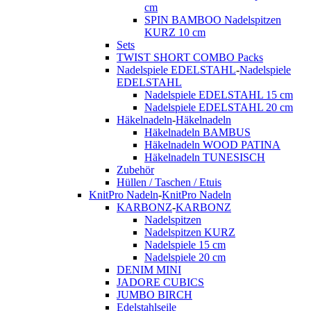
cm
SPIN BAMBOO Nadelspitzen
KURZ 10 cm
Sets
TWIST SHORT COMBO Packs
Nadelspiele EDELSTAHL
-
Nadelspiele
EDELSTAHL
Nadelspiele EDELSTAHL 15 cm
Nadelspiele EDELSTAHL 20 cm
Häkelnadeln
-
Häkelnadeln
Häkelnadeln BAMBUS
Häkelnadeln WOOD PATINA
Häkelnadeln TUNESISCH
Zubehör
Hüllen / Taschen / Etuis
KnitPro Nadeln
-
KnitPro Nadeln
KARBONZ
-
KARBONZ
Nadelspitzen
Nadelspitzen KURZ
Nadelspiele 15 cm
Nadelspiele 20 cm
DENIM MINI
JADORE CUBICS
JUMBO BIRCH
Edelstahlseile