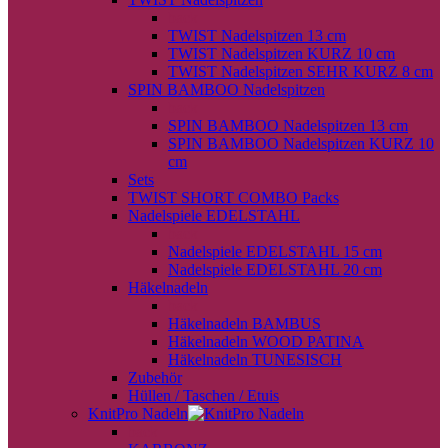
back
TWIST Nadelspitzen 13 cm
TWIST Nadelspitzen KURZ 10 cm
TWIST Nadelspitzen SEHR KURZ 8 cm
SPIN BAMBOO Nadelspitzen
back
SPIN BAMBOO Nadelspitzen 13 cm
SPIN BAMBOO Nadelspitzen KURZ 10
cm
Sets
TWIST SHORT COMBO Packs
Nadelspiele EDELSTAHL
back
Nadelspiele EDELSTAHL 15 cm
Nadelspiele EDELSTAHL 20 cm
Häkelnadeln
back
Häkelnadeln BAMBUS
Häkelnadeln WOOD PATINA
Häkelnadeln TUNESISCH
Zubehör
Hüllen / Taschen / Etuis
KnitPro Nadeln
back