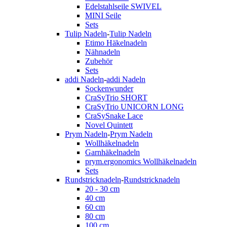
Edelstahlseile SWIVEL
MINI Seile
Sets
Tulip Nadeln
-
Tulip Nadeln
Etimo Häkelnadeln
Nähnadeln
Zubehör
Sets
addi Nadeln
-
addi Nadeln
Sockenwunder
CraSyTrio SHORT
CraSyTrio UNICORN LONG
CraSySnake Lace
Novel Quintett
Prym Nadeln
-
Prym Nadeln
Wollhäkelnadeln
Garnhäkelnadeln
prym.ergonomics Wollhäkelnadeln
Sets
Rundstricknadeln
-
Rundstricknadeln
20 - 30 cm
40 cm
60 cm
80 cm
100 cm