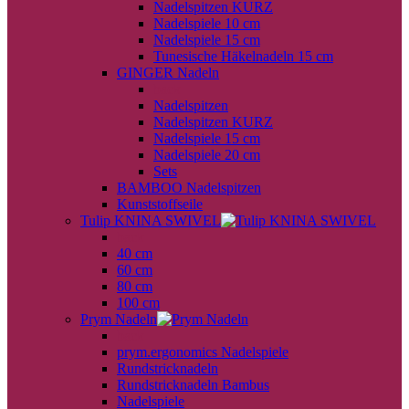
Nadelspitzen KURZ
Nadelspiele 10 cm
Nadelspiele 15 cm
Tunesische Häkelnadeln 15 cm
GINGER Nadeln
back
Nadelspitzen
Nadelspitzen KURZ
Nadelspiele 15 cm
Nadelspiele 20 cm
Sets
BAMBOO Nadelspitzen
Kunststoffseile
Tulip KNINA SWIVEL
back
40 cm
60 cm
80 cm
100 cm
Prym Nadeln
back
prym.ergonomics Nadelspiele
Rundstricknadeln
Rundstricknadeln Bambus
Nadelspiele