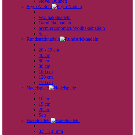
Novel Quintett
Prym Nadeln
back
Wollhäkelnadeln
Garnhäkelnadeln
prym.ergonomics Wollhäkelnadeln
Sets
Rundstricknadeln
back
20 - 30 cm
40 cm
60 cm
80 cm
100 cm
120 cm
150 cm
Nadelspiele
back
10 cm
15 cm
20 cm
Sets
Häkelnadeln
back
0,5 - 1,8 mm