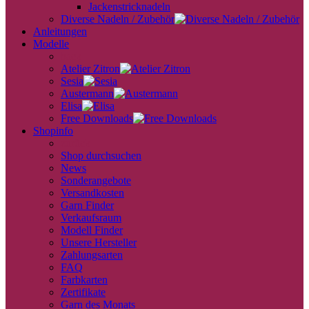
Jackenstricknadeln
Diverse Nadeln / Zubehör
Anleitungen
Modelle
back
Atelier Zitron
Sesia
Austermann
Elisa
Free Downloads
Shopinfo
zurück
Shop durchsuchen
News
Sonderangebote
Versandkosten
Garn Finder
Verkaufsraum
Modell Finder
Unsere Hersteller
Zahlungsarten
FAQ
Farbkarten
Zertifikate
Garn des Monats