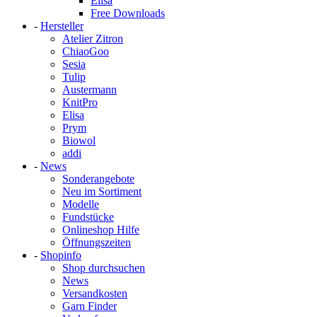
Elisa
Free Downloads
-
Hersteller
Atelier Zitron
ChiaoGoo
Sesia
Tulip
Austermann
KnitPro
Elisa
Prym
Biowol
addi
-
News
Sonderangebote
Neu im Sortiment
Modelle
Fundstücke
Onlineshop Hilfe
Öffnungszeiten
-
Shopinfo
Shop durchsuchen
News
Versandkosten
Garn Finder