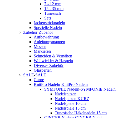
7 - 12 mm
15 - 35 mm
Tunesisch
Sets
Jackenstricknadeln
Spezielle Nadeln
Zubehör
-
Zubehör
Aufbewahrung
Anleitungsmappen
Messen
Markieren
Schneiden & Vernähen
Wollwickler & Haspeln
Diverses Zubehör
Glasperlen
SALE
-
SALE
Garne
KnitPro Nadeln
-
KnitPro Nadeln
SYMFONIE Nadeln
-
SYMFONIE Nadeln
Nadelspitzen
Nadelspitzen KURZ
Nadelspiele 10 cm
Nadelspiele 15 cm
Tunesische Häkelnadeln 15 cm
GINGER Nadeln
-
GINGER Nadeln