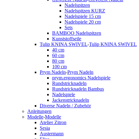
Nadelspitzen
Nadelspitzen KURZ
Nadelspiele 15 cm
Nadelspiele 20 cm
Sets
BAMBOO Nadelspitzen
Kunststoffseile
Tulip KNINA SWIVEL
-
Tulip KNINA SWIVEL
40 cm
60 cm
80 cm
100 cm
Prym Nadeln
-
Prym Nadeln
prym.ergonomics Nadelspiele
Rundstricknadeln
Rundstricknadeln Bambus
Nadelspiele
Jackenstricknadeln
Diverse Nadeln / Zubehör
Anleitungen
Modelle
-
Modelle
Atelier Zitron
Sesia
Austermann