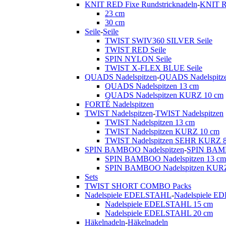
KNIT RED Fixe Rundstricknadeln
-
KNIT R
23 cm
30 cm
Seile
-
Seile
TWIST SWIV360 SILVER Seile
TWIST RED Seile
SPIN NYLON Seile
TWIST X-FLEX BLUE Seile
QUADS Nadelspitzen
-
QUADS Nadelspitz
QUADS Nadelspitzen 13 cm
QUADS Nadelspitzen KURZ 10 cm
FORTÉ Nadelspitzen
TWIST Nadelspitzen
-
TWIST Nadelspitzen
TWIST Nadelspitzen 13 cm
TWIST Nadelspitzen KURZ 10 cm
TWIST Nadelspitzen SEHR KURZ 
SPIN BAMBOO Nadelspitzen
-
SPIN BAMB
SPIN BAMBOO Nadelspitzen 13 cm
SPIN BAMBOO Nadelspitzen KURZ
Sets
TWIST SHORT COMBO Packs
Nadelspiele EDELSTAHL
-
Nadelspiele 
Nadelspiele EDELSTAHL 15 cm
Nadelspiele EDELSTAHL 20 cm
Häkelnadeln
-
Häkelnadeln