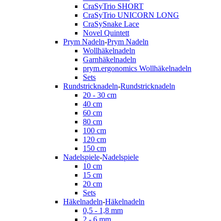
CraSyTrio SHORT
CraSyTrio UNICORN LONG
CraSySnake Lace
Novel Quintett
Prym Nadeln
-
Prym Nadeln
Wollhäkelnadeln
Garnhäkelnadeln
prym.ergonomics Wollhäkelnadeln
Sets
Rundstricknadeln
-
Rundstricknadeln
20 - 30 cm
40 cm
60 cm
80 cm
100 cm
120 cm
150 cm
Nadelspiele
-
Nadelspiele
10 cm
15 cm
20 cm
Sets
Häkelnadeln
-
Häkelnadeln
0,5 - 1,8 mm
2 - 6 mm