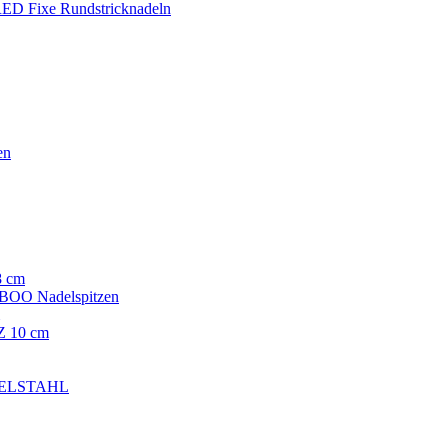
ED Fixe Rundstricknadeln
en
8 cm
OO Nadelspitzen
 10 cm
EDELSTAHL