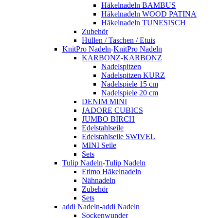
Häkelnadeln BAMBUS
Häkelnadeln WOOD PATINA
Häkelnadeln TUNESISCH
Zubehör
Hüllen / Taschen / Etuis
KnitPro Nadeln
-
KnitPro Nadeln
KARBONZ
-
KARBONZ
Nadelspitzen
Nadelspitzen KURZ
Nadelspiele 15 cm
Nadelspiele 20 cm
DENIM MINI
JADORE CUBICS
JUMBO BIRCH
Edelstahlseile
Edelstahlseile SWIVEL
MINI Seile
Sets
Tulip Nadeln
-
Tulip Nadeln
Etimo Häkelnadeln
Nähnadeln
Zubehör
Sets
addi Nadeln
-
addi Nadeln
Sockenwunder