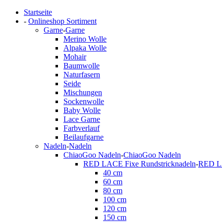
Startseite
-
Onlineshop Sortiment
Garne
-
Garne
Merino Wolle
Alpaka Wolle
Mohair
Baumwolle
Naturfasern
Seide
Mischungen
Sockenwolle
Baby Wolle
Lace Garne
Farbverlauf
Beilaufgarne
Nadeln
-
Nadeln
ChiaoGoo Nadeln
-
ChiaoGoo Nadeln
RED LACE Fixe Rundstricknadeln
-
RED LA
40 cm
60 cm
80 cm
100 cm
120 cm
150 cm