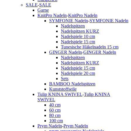
SALE
-
SALE
Garne
KnitPro Nadeln
-
KnitPro Nadeln
SYMFONIE Nadeln
-
SYMFONIE Nadeln
Nadelspitzen
Nadelspitzen KURZ
Nadelspiele 10 cm
Nadelspiele 15 cm
Tunesische Häkelnadeln 15 cm
GINGER Nadeln
-
GINGER Nadeln
Nadelspitzen
Nadelspitzen KURZ
Nadelspiele 15 cm
Nadelspiele 20 cm
Sets
BAMBOO Nadelspitzen
Kunststoffseile
Tulip KNINA SWIVEL
-
Tulip KNINA
SWIVEL
40 cm
60 cm
80 cm
100 cm
Prym Nadeln
-
Prym Nadeln