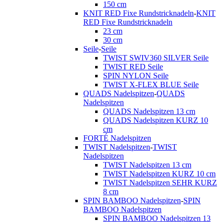
150 cm
KNIT RED Fixe Rundstricknadeln
-
KNIT
RED Fixe Rundstricknadeln
23 cm
30 cm
Seile
-
Seile
TWIST SWIV360 SILVER Seile
TWIST RED Seile
SPIN NYLON Seile
TWIST X-FLEX BLUE Seile
QUADS Nadelspitzen
-
QUADS
Nadelspitzen
QUADS Nadelspitzen 13 cm
QUADS Nadelspitzen KURZ 10
cm
FORTÉ Nadelspitzen
TWIST Nadelspitzen
-
TWIST
Nadelspitzen
TWIST Nadelspitzen 13 cm
TWIST Nadelspitzen KURZ 10 cm
TWIST Nadelspitzen SEHR KURZ
8 cm
SPIN BAMBOO Nadelspitzen
-
SPIN
BAMBOO Nadelspitzen
SPIN BAMBOO Nadelspitzen 13