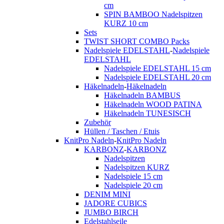
cm
SPIN BAMBOO Nadelspitzen
KURZ 10 cm
Sets
TWIST SHORT COMBO Packs
Nadelspiele EDELSTAHL
-
Nadelspiele
EDELSTAHL
Nadelspiele EDELSTAHL 15 cm
Nadelspiele EDELSTAHL 20 cm
Häkelnadeln
-
Häkelnadeln
Häkelnadeln BAMBUS
Häkelnadeln WOOD PATINA
Häkelnadeln TUNESISCH
Zubehör
Hüllen / Taschen / Etuis
KnitPro Nadeln
-
KnitPro Nadeln
KARBONZ
-
KARBONZ
Nadelspitzen
Nadelspitzen KURZ
Nadelspiele 15 cm
Nadelspiele 20 cm
DENIM MINI
JADORE CUBICS
JUMBO BIRCH
Edelstahlseile