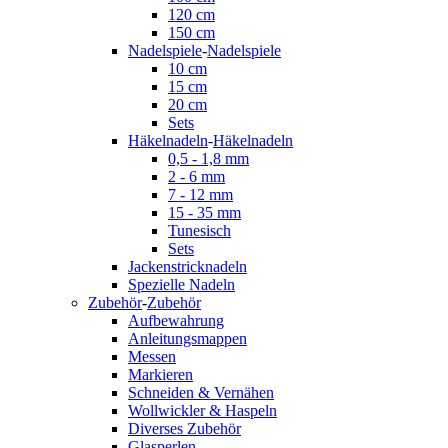
120 cm
150 cm
Nadelspiele
-
Nadelspiele
10 cm
15 cm
20 cm
Sets
Häkelnadeln
-
Häkelnadeln
0,5 - 1,8 mm
2 - 6 mm
7 - 12 mm
15 - 35 mm
Tunesisch
Sets
Jackenstricknadeln
Spezielle Nadeln
Zubehör
-
Zubehör
Aufbewahrung
Anleitungsmappen
Messen
Markieren
Schneiden & Vernähen
Wollwickler & Haspeln
Diverses Zubehör
Glasperlen