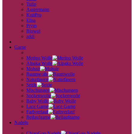
Tulip
Austermann
KnitPro
Elisa
Prym
Biowol
addi
back
Garne
back
Merino Wolle
Alpaka Wolle
Mohair
Baumwolle
Naturfasern
Seide
Mischungen
Sockenwolle
Baby Wolle
Lace Garne
Farbverlauf
Beilaufgarne
Nadeln
back
ChiaoGoo Nadeln