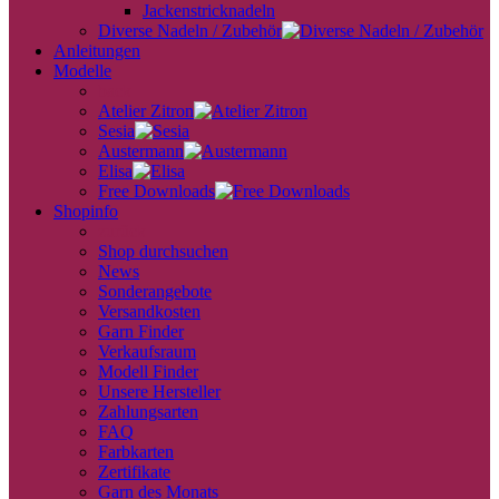
Jackenstricknadeln
Diverse Nadeln / Zubehör
Anleitungen
Modelle
back
Atelier Zitron
Sesia
Austermann
Elisa
Free Downloads
Shopinfo
zurück
Shop durchsuchen
News
Sonderangebote
Versandkosten
Garn Finder
Verkaufsraum
Modell Finder
Unsere Hersteller
Zahlungsarten
FAQ
Farbkarten
Zertifikate
Garn des Monats