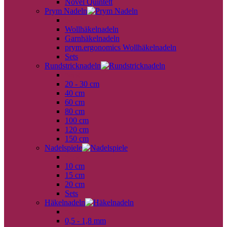
Novel Quintett
Prym Nadeln
back
Wollhäkelnadeln
Garnhäkelnadeln
prym.ergonomics Wollhäkelnadeln
Sets
Rundstricknadeln
back
20 - 30 cm
40 cm
60 cm
80 cm
100 cm
120 cm
150 cm
Nadelspiele
back
10 cm
15 cm
20 cm
Sets
Häkelnadeln
back
0,5 - 1,8 mm