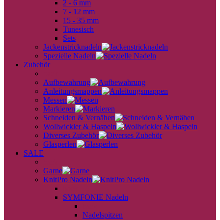
2 - 6 mm
7 - 12 mm
15 - 35 mm
Tunesisch
Sets
Jackenstricknadeln
Spezielle Nadeln
Zubehör
back
Aufbewahrung
Anleitungsmappen
Messen
Markieren
Schneiden & Vernähen
Wollwickler & Haspeln
Diverses Zubehör
Glasperlen
SALE
back
Garne
KnitPro Nadeln
back
SYMFONIE Nadeln
back
Nadelspitzen