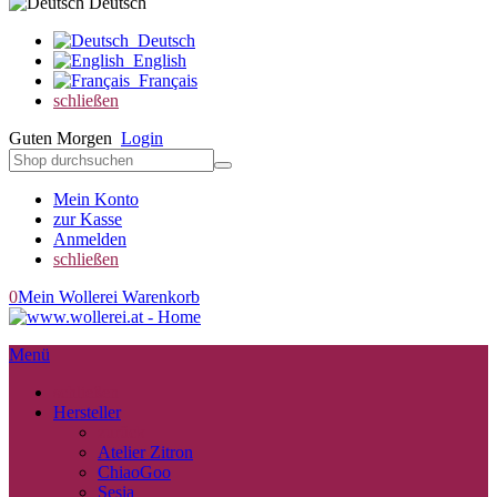
Deutsch
Deutsch
English
Français
schließen
Guten Morgen
Login
Mein Konto
zur Kasse
Anmelden
schließen
0
Mein Wollerei Warenkorb
Menü
schließen
Hersteller
zurück
Atelier Zitron
ChiaoGoo
Sesia