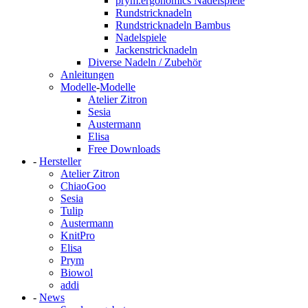
prym.ergonomics Nadelspiele
Rundstricknadeln
Rundstricknadeln Bambus
Nadelspiele
Jackenstricknadeln
Diverse Nadeln / Zubehör
Anleitungen
Modelle
-
Modelle
Atelier Zitron
Sesia
Austermann
Elisa
Free Downloads
-
Hersteller
Atelier Zitron
ChiaoGoo
Sesia
Tulip
Austermann
KnitPro
Elisa
Prym
Biowol
addi
-
News