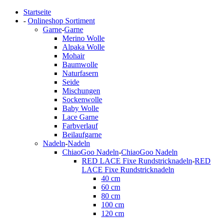
Startseite
-
Onlineshop Sortiment
Garne
-
Garne
Merino Wolle
Alpaka Wolle
Mohair
Baumwolle
Naturfasern
Seide
Mischungen
Sockenwolle
Baby Wolle
Lace Garne
Farbverlauf
Beilaufgarne
Nadeln
-
Nadeln
ChiaoGoo Nadeln
-
ChiaoGoo Nadeln
RED LACE Fixe Rundstricknadeln
-
RED
LACE Fixe Rundstricknadeln
40 cm
60 cm
80 cm
100 cm
120 cm