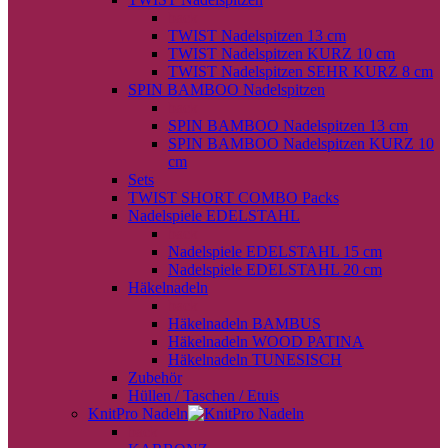
back
TWIST Nadelspitzen 13 cm
TWIST Nadelspitzen KURZ 10 cm
TWIST Nadelspitzen SEHR KURZ 8 cm
SPIN BAMBOO Nadelspitzen
back
SPIN BAMBOO Nadelspitzen 13 cm
SPIN BAMBOO Nadelspitzen KURZ 10
cm
Sets
TWIST SHORT COMBO Packs
Nadelspiele EDELSTAHL
back
Nadelspiele EDELSTAHL 15 cm
Nadelspiele EDELSTAHL 20 cm
Häkelnadeln
back
Häkelnadeln BAMBUS
Häkelnadeln WOOD PATINA
Häkelnadeln TUNESISCH
Zubehör
Hüllen / Taschen / Etuis
KnitPro Nadeln
back