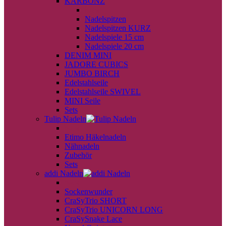
KARBONZ
back
Nadelspitzen
Nadelspitzen KURZ
Nadelspiele 15 cm
Nadelspiele 20 cm
DENIM MINI
JADORE CUBICS
JUMBO BIRCH
Edelstahlseile
Edelstahlseile SWIVEL
MINI Seile
Sets
Tulip Nadeln
back
Etimo Häkelnadeln
Nähnadeln
Zubehör
Sets
addi Nadeln
back
Sockenwunder
CraSyTrio SHORT
CraSyTrio UNICORN LONG
CraSySnake Lace