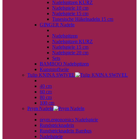
Nadelspitzen KURZ
Nadelspiele 10 cm
Nadelspiele 15 cm
Tunesische Häkelnadeln 15 cm
GINGER Nadeln
back
Nadelspitzen
Nadelspitzen KURZ
Nadelspiele 15 cm
Nadelspiele 20 cm
Sets
BAMBOO Nadelspitzen
Kunststoffseile
Tulip KNINA SWIVEL
back
40 cm
60 cm
80 cm
100 cm
Prym Nadeln
back
prym.ergonomics Nadelspiele
Rundstricknadeln
Rundstricknadeln Bambus
Nadelspiele