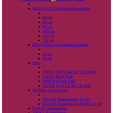
back
RED LACE Fixe Rundstricknadeln
back
40 cm
60 cm
80 cm
100 cm
120 cm
150 cm
KNIT RED Fixe Rundstricknadeln
back
23 cm
30 cm
Seile
back
TWIST SWIV360 SILVER Seile
TWIST RED Seile
SPIN NYLON Seile
TWIST X-FLEX BLUE Seile
QUADS Nadelspitzen
back
QUADS Nadelspitzen 13 cm
QUADS Nadelspitzen KURZ 10 cm
FORTÉ Nadelspitzen
TWIST Nadelspitzen