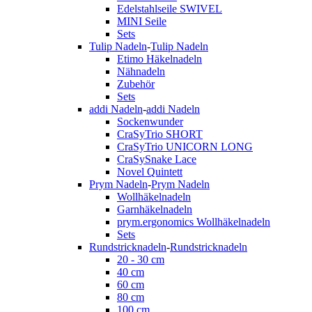
Edelstahlseile SWIVEL
MINI Seile
Sets
Tulip Nadeln
-
Tulip Nadeln
Etimo Häkelnadeln
Nähnadeln
Zubehör
Sets
addi Nadeln
-
addi Nadeln
Sockenwunder
CraSyTrio SHORT
CraSyTrio UNICORN LONG
CraSySnake Lace
Novel Quintett
Prym Nadeln
-
Prym Nadeln
Wollhäkelnadeln
Garnhäkelnadeln
prym.ergonomics Wollhäkelnadeln
Sets
Rundstricknadeln
-
Rundstricknadeln
20 - 30 cm
40 cm
60 cm
80 cm
100 cm