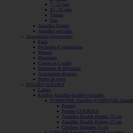
7 - 12 mm
15 - 35 mm
Tunisie
Sets
Aiguilles Droites
Aiguilles spéciales
Accessoires
-
Accessoires
Etuis
Pochettes d' instructions
Mesure
Marquage
Couper et Coudre
Bobinoirs & Dévidoirs
Accessoires diverses
Perles de verre
SOLDES
-
SOLDES
Laines
KnitPro Aiguilles
-
KnitPro Aiguilles
SYMFONIE Aiguilles
-
SYMFONIE Aiguill
Pointes
Pointes COURTES
Aiguilles Double Pointes 10 cm
Aiguilles Double Pointes 15 cm
Crochets Tunisien 15 cm
GINGER Aiguilles
-
GINGER Aiguilles