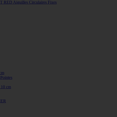
 RED Aiguilles Circulaires Fixes
cm
ointes
10 cm
CIER