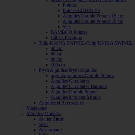
Pointes
Pointes COURTES
Aiguilles Double Pointes 15 cm
Aiguilles Double Pointes 20 cm
Sets
BAMBOO Pointes
Câbles Plastique
Tulip KNINA SWIVEL
-
Tulip KNINA SWIVEL
40 cm
60 cm
80 cm
100 cm
Prym Aiguilles
-
Prym Aiguilles
prym.ergonomics Double Pointes
Aiguilles Circulaires
Aiguilles Circulaires Bambou
Aiguilles Double Pointes
Aiguilles à tricoter à boule
Aiguilles et Accessoires
Magazines
Modèles
-
Modèles
Atelier Zitron
Sesia
Austermann