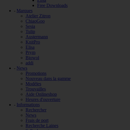
Elisa
Free Downloads
-
Marques
Atelier Zitron
ChiaoGoo
Sesia
Tulip
Austermann
KnitPro
Elisa
Prym
Biowol
addi
-
News
Promotions
Nouveau dans la gamme
Modèles
Trouvailles
Aide Onlineshop
Heures d'ouverture
-
Informations
Rechercher
News
Frais de port
Recherche Laines