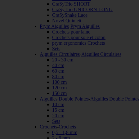
CraSyTrio SHORT
CraSyTrio UNICORN LONG
CraSySnake Lace
Novel Quintett
Prym Aiguilles
-
Prym Aiguilles
Crochets pour laine
Crochets pour soie et coton
prym.ergonomics Crochets
Sets
Aiguilles Circulaires
-
Aiguilles Circulaires
20 - 30 cm
40 cm
60 cm
80 cm
100 cm
120 cm
150 cm
Aiguilles Double Pointes
-
Aiguilles Double Pointe
10 cm
15 cm
20 cm
Sets
Crochets
-
Crochets
0,5 - 1,8 mm
2 - 6 mm