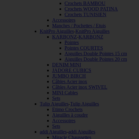
Crochets BAMBOU
Crochets WOOD PATINA
Crochets TUNISIEN
Accessoires
Manches / Pochettes / Etuis
KnitPro Aiguilles
-
KnitPro Aiguilles
KARBONZ
-
KARBONZ
Pointes
Pointes COURTES
Aiguilles Double Pointes 15 cm
Aiguilles Double Pointes 20 cm
DENIM MINI
JADORE CUBICS
JUMBO BIRCH
Câbles Acier inox
Câbles Acier inox SWIVEL
MINI Cables
Sets
Tulip Aiguilles
-
Tulip Aiguilles
Etimo Crochets
Aiguilles à coudre
Accessoires
Sets
addi Aiguilles
-
addi Aiguilles
Miracle Chaussettes