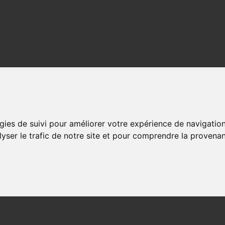
gies de suivi pour améliorer votre expérience de navigatio
lyser le trafic de notre site et pour comprendre la provenan
 LACE Aiguilles Circulaires Fixes