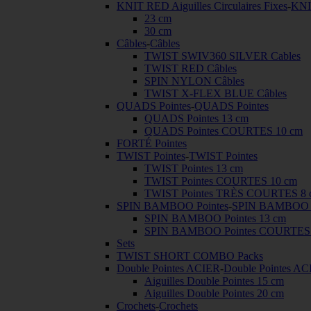
KNIT RED Aiguilles Circulaires Fixes
-
KNIT
23 cm
30 cm
Câbles
-
Câbles
TWIST SWIV360 SILVER Cables
TWIST RED Câbles
SPIN NYLON Câbles
TWIST X-FLEX BLUE Câbles
QUADS Pointes
-
QUADS Pointes
QUADS Pointes 13 cm
QUADS Pointes COURTES 10 cm
FORTÉ Pointes
TWIST Pointes
-
TWIST Pointes
TWIST Pointes 13 cm
TWIST Pointes COURTES 10 cm
TWIST Pointes TRÈS COURTES 8 
SPIN BAMBOO Pointes
-
SPIN BAMBOO P
SPIN BAMBOO Pointes 13 cm
SPIN BAMBOO Pointes COURTES 
Sets
TWIST SHORT COMBO Packs
Double Pointes ACIER
-
Double Pointes A
Aiguilles Double Pointes 15 cm
Aiguilles Double Pointes 20 cm
Crochets
-
Crochets