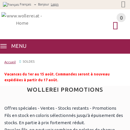
Français
Bonjour
Login
0
0
MENU
SOLDES
Accueil
Vacances du 1er au 15 août. Commandes seront à nouveau
expédiées à partir du 17 août.
WOLLEREI PROMOTIONS
Offres spéciales - Ventes - Stocks restants - Promotions
Fils en stock en coloris sélectionnés jusqu'à épuisement des
stocks. En partie à prix fortement réduit.
Pour les fils, on peut voir combien de pelotes de chaque