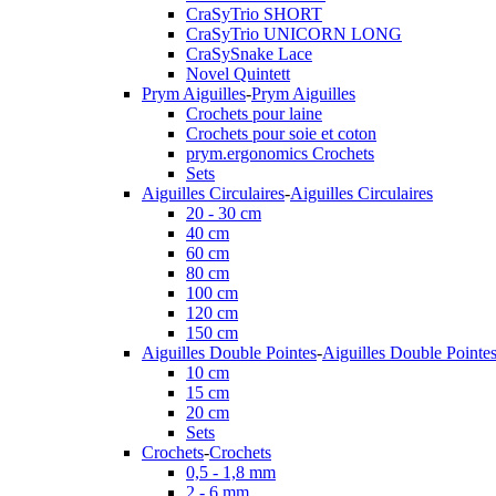
CraSyTrio SHORT
CraSyTrio UNICORN LONG
CraSySnake Lace
Novel Quintett
Prym Aiguilles
-
Prym Aiguilles
Crochets pour laine
Crochets pour soie et coton
prym.ergonomics Crochets
Sets
Aiguilles Circulaires
-
Aiguilles Circulaires
20 - 30 cm
40 cm
60 cm
80 cm
100 cm
120 cm
150 cm
Aiguilles Double Pointes
-
Aiguilles Double Pointe
10 cm
15 cm
20 cm
Sets
Crochets
-
Crochets
0,5 - 1,8 mm
2 - 6 mm