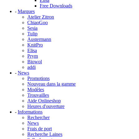
Elisa
Free Downloads
-
Marques
Atelier Zitron
ChiaoGoo
Sesia
Tulip
Austermann
KnitPro
Elisa
Prym
Biowol
addi
-
News
Promotions
Nouveau dans la gamme
Modèles
Trouvailles
Aide Onlineshop
Heures d'ouverture
-
Informations
Rechercher
News
Frais de port
Recherche Laines