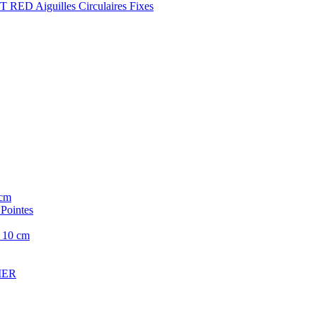
 RED Aiguilles Circulaires Fixes
cm
ointes
10 cm
CIER