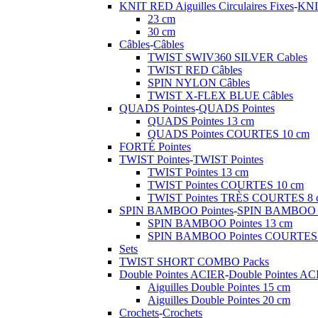
KNIT RED Aiguilles Circulaires Fixes
-
KNIT
23 cm
30 cm
Câbles
-
Câbles
TWIST SWIV360 SILVER Cables
TWIST RED Câbles
SPIN NYLON Câbles
TWIST X-FLEX BLUE Câbles
QUADS Pointes
-
QUADS Pointes
QUADS Pointes 13 cm
QUADS Pointes COURTES 10 cm
FORTÉ Pointes
TWIST Pointes
-
TWIST Pointes
TWIST Pointes 13 cm
TWIST Pointes COURTES 10 cm
TWIST Pointes TRÈS COURTES 8 
SPIN BAMBOO Pointes
-
SPIN BAMBOO P
SPIN BAMBOO Pointes 13 cm
SPIN BAMBOO Pointes COURTES 
Sets
TWIST SHORT COMBO Packs
Double Pointes ACIER
-
Double Pointes A
Aiguilles Double Pointes 15 cm
Aiguilles Double Pointes 20 cm
Crochets
-
Crochets