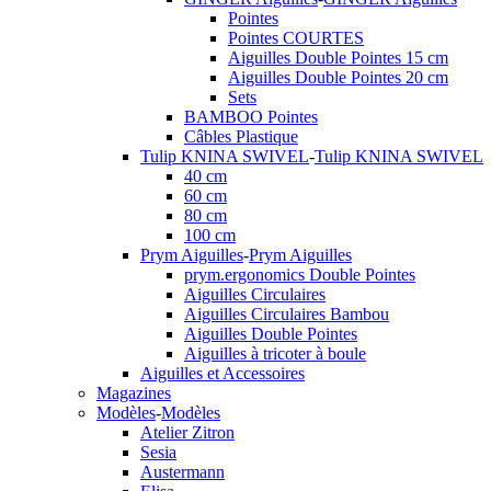
Pointes
Pointes COURTES
Aiguilles Double Pointes 15 cm
Aiguilles Double Pointes 20 cm
Sets
BAMBOO Pointes
Câbles Plastique
Tulip KNINA SWIVEL
-
Tulip KNINA SWIVEL
40 cm
60 cm
80 cm
100 cm
Prym Aiguilles
-
Prym Aiguilles
prym.ergonomics Double Pointes
Aiguilles Circulaires
Aiguilles Circulaires Bambou
Aiguilles Double Pointes
Aiguilles à tricoter à boule
Aiguilles et Accessoires
Magazines
Modèles
-
Modèles
Atelier Zitron
Sesia
Austermann