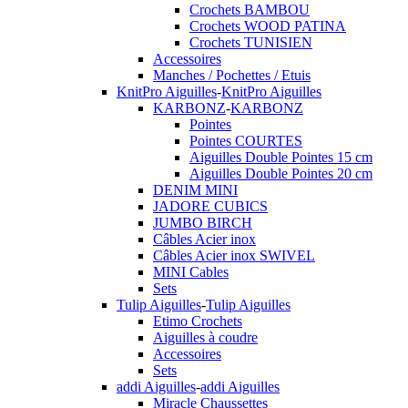
Crochets BAMBOU
Crochets WOOD PATINA
Crochets TUNISIEN
Accessoires
Manches / Pochettes / Etuis
KnitPro Aiguilles
-
KnitPro Aiguilles
KARBONZ
-
KARBONZ
Pointes
Pointes COURTES
Aiguilles Double Pointes 15 cm
Aiguilles Double Pointes 20 cm
DENIM MINI
JADORE CUBICS
JUMBO BIRCH
Câbles Acier inox
Câbles Acier inox SWIVEL
MINI Cables
Sets
Tulip Aiguilles
-
Tulip Aiguilles
Etimo Crochets
Aiguilles à coudre
Accessoires
Sets
addi Aiguilles
-
addi Aiguilles
Miracle Chaussettes