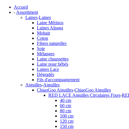
Accueil
-
Assortiment
Laines
-
Laines
Laine Mérinos
Laines Alpaga
Mohair
Coton
Fibres naturelles
Soie
Mélanges
Laine chaussettes
Laine pour bébés
Laines Lace
Dégradés
Fils d'accompagnement
Aiguilles
-
Aiguilles
ChiaoGoo Aiguilles
-
ChiaoGoo Aiguilles
RED LACE Aiguilles Circulaires Fixes
-
RED
40 cm
60 cm
80 cm
100 cm
120 cm
150 cm