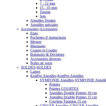
7 - 12 mm
15 - 35 mm
Tunisie
Sets
Aiguilles Droites
Aiguilles spéciales
Accessoires
-
Accessoires
Etuis
Pochettes d' instructions
Mesure
Marquage
Couper et Coudre
Bobinoirs & Dévidoirs
Accessoires diverses
Perles de verre
SOLDES
-
SOLDES
Laines
KnitPro Aiguilles
-
KnitPro Aiguilles
SYMFONIE Aiguilles
-
SYMFONIE Aiguill
Pointes
Pointes COURTES
Aiguilles Double Pointes 10 cm
Aiguilles Double Pointes 15 cm
Crochets Tunisien 15 cm
GINGER Aiguilles
-
GINGER Aiguilles