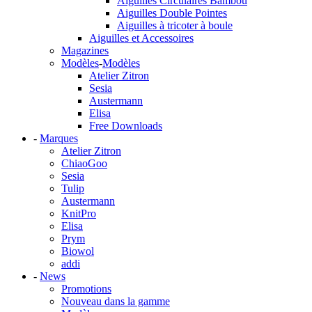
Aiguilles Circulaires Bambou
Aiguilles Double Pointes
Aiguilles à tricoter à boule
Aiguilles et Accessoires
Magazines
Modèles
-
Modèles
Atelier Zitron
Sesia
Austermann
Elisa
Free Downloads
-
Marques
Atelier Zitron
ChiaoGoo
Sesia
Tulip
Austermann
KnitPro
Elisa
Prym
Biowol
addi
-
News
Promotions
Nouveau dans la gamme