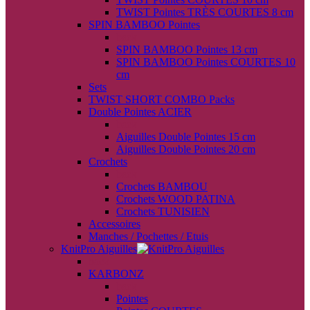
TWIST Pointes TRÈS COURTES 8 cm
SPIN BAMBOO Pointes
back
SPIN BAMBOO Pointes 13 cm
SPIN BAMBOO Pointes COURTES 10
cm
Sets
TWIST SHORT COMBO Packs
Double Pointes ACIER
back
Aiguilles Double Pointes 15 cm
Aiguilles Double Pointes 20 cm
Crochets
back
Crochets BAMBOU
Crochets WOOD PATINA
Crochets TUNISIEN
Accessoires
Manches / Pochettes / Etuis
KnitPro Aiguilles
back
KARBONZ
back
Pointes