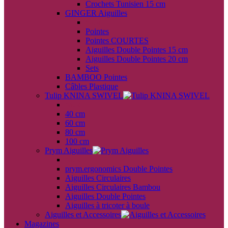
Crochets Tunisien 15 cm
GINGER Aiguilles
back
Pointes
Pointes COURTES
Aiguilles Double Pointes 15 cm
Aiguilles Double Pointes 20 cm
Sets
BAMBOO Pointes
Câbles Plastique
Tulip KNINA SWIVEL
back
40 cm
60 cm
80 cm
100 cm
Prym Aiguilles
back
prym.ergonomics Double Pointes
Aiguilles Circulaires
Aiguilles Circulaires Bambou
Aiguilles Double Pointes
Aiguilles à tricoter à boule
Aiguilles et Accessoires
Magazines