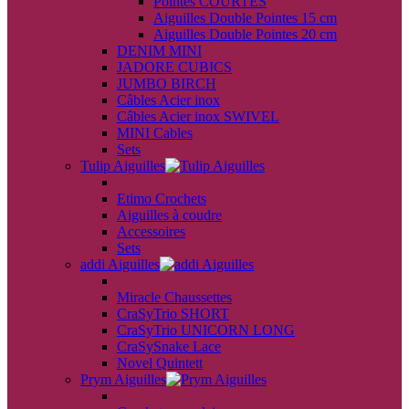
Pointes COURTES
Aiguilles Double Pointes 15 cm
Aiguilles Double Pointes 20 cm
DENIM MINI
JADORE CUBICS
JUMBO BIRCH
Câbles Acier inox
Câbles Acier inox SWIVEL
MINI Cables
Sets
Tulip Aiguilles
back
Etimo Crochets
Aiguilles à coudre
Accessoires
Sets
addi Aiguilles
back
Miracle Chaussettes
CraSyTrio SHORT
CraSyTrio UNICORN LONG
CraSySnake Lace
Novel Quintett
Prym Aiguilles
back