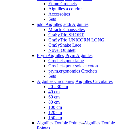
Etimo Crochets
Aiguilles à coudre
Accessoires
Sets
addi Aiguilles
-
addi Aiguilles
Miracle Chaussettes
CraSyTrio SHORT
CraSyTrio UNICORN LONG
CraSySnake Lace
Novel Quintett
Prym Aiguilles
-
Prym Aiguilles
Crochets pour laine
Crochets pour soie et coton
prym.ergonomics Crochets
Sets
Aiguilles Circulaires
-
Aiguilles Circulaires
20 - 30 cm
40 cm
60 cm
80 cm
100 cm
120 cm
150 cm
Aiguilles Double Pointes
-
Aiguilles Double
Pointes