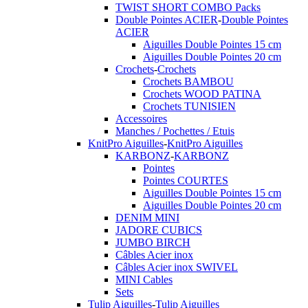
TWIST SHORT COMBO Packs
Double Pointes ACIER
-
Double Pointes
ACIER
Aiguilles Double Pointes 15 cm
Aiguilles Double Pointes 20 cm
Crochets
-
Crochets
Crochets BAMBOU
Crochets WOOD PATINA
Crochets TUNISIEN
Accessoires
Manches / Pochettes / Etuis
KnitPro Aiguilles
-
KnitPro Aiguilles
KARBONZ
-
KARBONZ
Pointes
Pointes COURTES
Aiguilles Double Pointes 15 cm
Aiguilles Double Pointes 20 cm
DENIM MINI
JADORE CUBICS
JUMBO BIRCH
Câbles Acier inox
Câbles Acier inox SWIVEL
MINI Cables
Sets
Tulip Aiguilles
-
Tulip Aiguilles