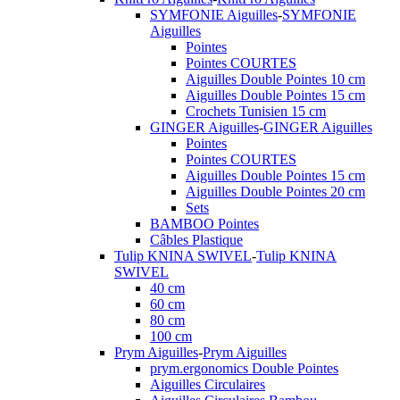
SYMFONIE Aiguilles
-
SYMFONIE
Aiguilles
Pointes
Pointes COURTES
Aiguilles Double Pointes 10 cm
Aiguilles Double Pointes 15 cm
Crochets Tunisien 15 cm
GINGER Aiguilles
-
GINGER Aiguilles
Pointes
Pointes COURTES
Aiguilles Double Pointes 15 cm
Aiguilles Double Pointes 20 cm
Sets
BAMBOO Pointes
Câbles Plastique
Tulip KNINA SWIVEL
-
Tulip KNINA
SWIVEL
40 cm
60 cm
80 cm
100 cm
Prym Aiguilles
-
Prym Aiguilles
prym.ergonomics Double Pointes
Aiguilles Circulaires