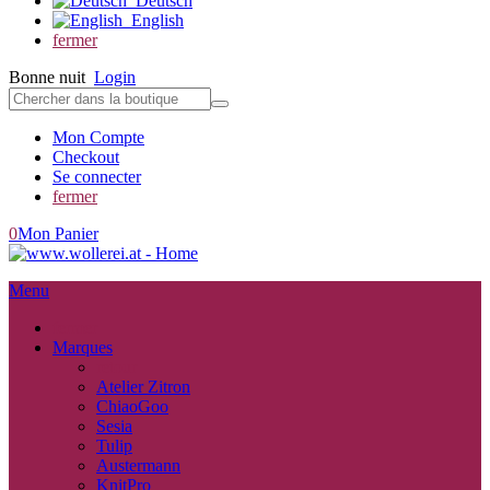
Deutsch
English
fermer
Bonne nuit
Login
Mon Compte
Checkout
Se connecter
fermer
0
Mon Panier
Menu
fermer
Marques
retour
Atelier Zitron
ChiaoGoo
Sesia
Tulip
Austermann
KnitPro