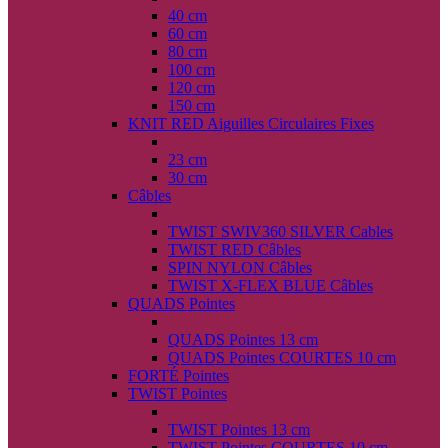
40 cm
60 cm
80 cm
100 cm
120 cm
150 cm
KNIT RED Aiguilles Circulaires Fixes
back
23 cm
30 cm
Câbles
back
TWIST SWIV360 SILVER Cables
TWIST RED Câbles
SPIN NYLON Câbles
TWIST X-FLEX BLUE Câbles
QUADS Pointes
back
QUADS Pointes 13 cm
QUADS Pointes COURTES 10 cm
FORTÉ Pointes
TWIST Pointes
back
TWIST Pointes 13 cm
TWIST Pointes COURTES 10 cm