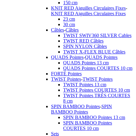
150 cm
KNIT RED Aiguilles Circulaires Fixes
-
KNIT RED Aiguilles Circulaires Fixes
23 cm
30 cm
Câbles
-
Câbles
TWIST SWIV360 SILVER Cables
TWIST RED Câbles
SPIN NYLON Câbles
TWIST X-FLEX BLUE Câbles
QUADS Pointes
-
QUADS Pointes
QUADS Pointes 13 cm
QUADS Pointes COURTES 10 cm
FORTÉ Pointes
TWIST Pointes
-
TWIST Pointes
TWIST Pointes 13 cm
TWIST Pointes COURTES 10 cm
TWIST Pointes TRÈS COURTES
8 cm
SPIN BAMBOO Pointes
-
SPIN
BAMBOO Pointes
SPIN BAMBOO Pointes 13 cm
SPIN BAMBOO Pointes
COURTES 10 cm
Sets