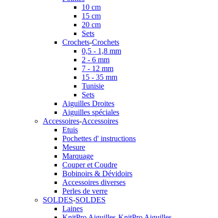
10 cm
15 cm
20 cm
Sets
Crochets
-
Crochets
0,5 - 1,8 mm
2 - 6 mm
7 - 12 mm
15 - 35 mm
Tunisie
Sets
Aiguilles Droites
Aiguilles spéciales
Accessoires
-
Accessoires
Etuis
Pochettes d' instructions
Mesure
Marquage
Couper et Coudre
Bobinoirs & Dévidoirs
Accessoires diverses
Perles de verre
SOLDES
-
SOLDES
Laines
KnitPro Aiguilles
-
KnitPro Aiguilles