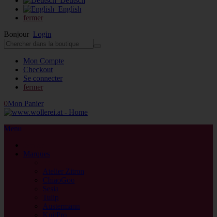
Deutsch
English
fermer
Bonjour
Login
Mon Compte
Checkout
Se connecter
fermer
0
Mon Panier
Menu
fermer
Marques
retour
Atelier Zitron
ChiaoGoo
Sesia
Tulip
Austermann
KnitPro