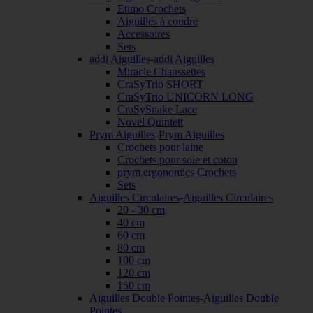
Etimo Crochets
Aiguilles à coudre
Accessoires
Sets
addi Aiguilles
-
addi Aiguilles
Miracle Chaussettes
CraSyTrio SHORT
CraSyTrio UNICORN LONG
CraSySnake Lace
Novel Quintett
Prym Aiguilles
-
Prym Aiguilles
Crochets pour laine
Crochets pour soie et coton
prym.ergonomics Crochets
Sets
Aiguilles Circulaires
-
Aiguilles Circulaires
20 - 30 cm
40 cm
60 cm
80 cm
100 cm
120 cm
150 cm
Aiguilles Double Pointes
-
Aiguilles Double
Pointes