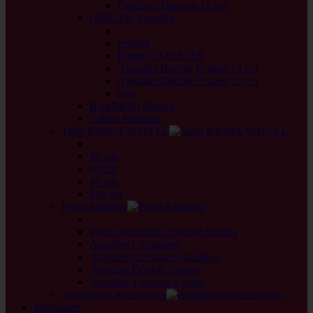
Crochets Tunisien 15 cm
GINGER Aiguilles
back
Pointes
Pointes COURTES
Aiguilles Double Pointes 15 cm
Aiguilles Double Pointes 20 cm
Sets
BAMBOO Pointes
Câbles Plastique
Tulip KNINA SWIVEL
back
40 cm
60 cm
80 cm
100 cm
Prym Aiguilles
back
prym.ergonomics Double Pointes
Aiguilles Circulaires
Aiguilles Circulaires Bambou
Aiguilles Double Pointes
Aiguilles à tricoter à boule
Aiguilles et Accessoires
Magazines