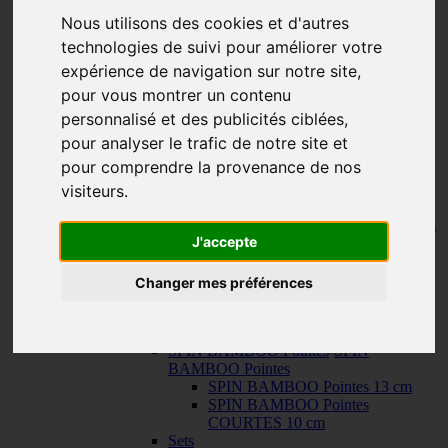
150 cm
Nous utilisons des cookies et d'autres
KNIT RED Aiguilles Circulaires Fixes
-
KNIT RED Aiguilles Circulaires Fixes
technologies de suivi pour améliorer votre
23 cm
expérience de navigation sur notre site,
30 cm
pour vous montrer un contenu
Câbles
-
Câbles
TWIST SWIV360 SILVER Cables
personnalisé et des publicités ciblées,
TWIST RED Câbles
pour analyser le trafic de notre site et
SPIN NYLON Câbles
pour comprendre la provenance de nos
TWIST X-FLEX BLUE Câbles
QUADS Pointes
-
QUADS Pointes
visiteurs.
QUADS Pointes 13 cm
QUADS Pointes COURTES 10 cm
J'accepte
FORTÉ Pointes
TWIST Pointes
-
TWIST Pointes
TWIST Pointes 13 cm
Changer mes préférences
TWIST Pointes COURTES 10 cm
TWIST Pointes TRÈS COURTES
8 cm
SPIN BAMBOO Pointes
-
SPIN
BAMBOO Pointes
SPIN BAMBOO Pointes 13 cm
SPIN BAMBOO Pointes
COURTES 10 cm
Sets