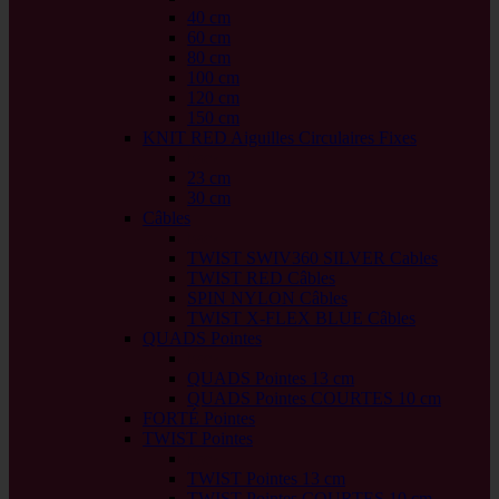
40 cm
60 cm
80 cm
100 cm
120 cm
150 cm
KNIT RED Aiguilles Circulaires Fixes
back
23 cm
30 cm
Câbles
back
TWIST SWIV360 SILVER Cables
TWIST RED Câbles
SPIN NYLON Câbles
TWIST X-FLEX BLUE Câbles
QUADS Pointes
back
QUADS Pointes 13 cm
QUADS Pointes COURTES 10 cm
FORTÉ Pointes
TWIST Pointes
back
TWIST Pointes 13 cm
TWIST Pointes COURTES 10 cm