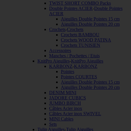
TWIST SHORT COMBO Packs
Double Pointes ACIER
-
Double Pointes
ACIER
Aiguilles Double Pointes 15 cm
Aiguilles Double Pointes 20 cm
Crochets
-
Crochets
Crochets BAMBOU
Crochets WOOD PATINA
Crochets TUNISIEN
Accessoires
Manches / Pochettes / Etuis
KnitPro Aiguilles
-
KnitPro Aiguilles
KARBONZ
-
KARBONZ
Pointes
Pointes COURTES
Aiguilles Double Pointes 15 cm
Aiguilles Double Pointes 20 cm
DENIM MINI
JADORE CUBICS
JUMBO BIRCH
Câbles Acier inox
Câbles Acier inox SWIVEL
MINI Cables
Sets
Tulip Aiguilles
-
Tulip Aiguilles