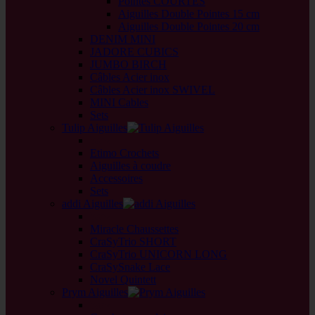
Pointes COURTES
Aiguilles Double Pointes 15 cm
Aiguilles Double Pointes 20 cm
DENIM MINI
JADORE CUBICS
JUMBO BIRCH
Câbles Acier inox
Câbles Acier inox SWIVEL
MINI Cables
Sets
Tulip Aiguilles
back
Etimo Crochets
Aiguilles à coudre
Accessoires
Sets
addi Aiguilles
back
Miracle Chaussettes
CraSyTrio SHORT
CraSyTrio UNICORN LONG
CraSySnake Lace
Novel Quintett
Prym Aiguilles
back