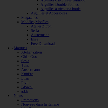
Aiguilles Circulaires Bambou
Aiguilles Double Pointes
Aiguilles à tricoter à boule
Aiguilles et Accessoires
Magazines
Modèles
-
Modèles
Atelier Zitron
Sesia
Austermann
Elisa
Free Downloads
-
Marques
Atelier Zitron
ChiaoGoo
Sesia
Tulip
Austermann
KnitPro
Elisa
Prym
Biowol
addi
-
News
Promotions
Nouveau dans la gamme