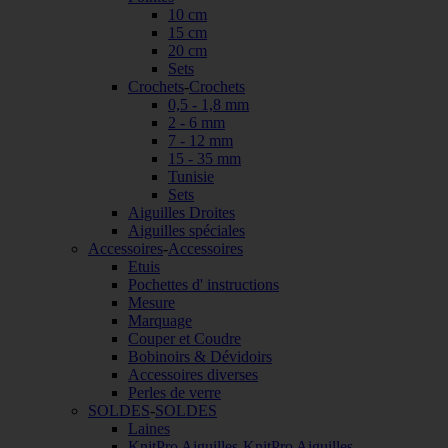
10 cm
15 cm
20 cm
Sets
Crochets
-
Crochets
0,5 - 1,8 mm
2 - 6 mm
7 - 12 mm
15 - 35 mm
Tunisie
Sets
Aiguilles Droites
Aiguilles spéciales
Accessoires
-
Accessoires
Etuis
Pochettes d' instructions
Mesure
Marquage
Couper et Coudre
Bobinoirs & Dévidoirs
Accessoires diverses
Perles de verre
SOLDES
-
SOLDES
Laines
KnitPro Aiguilles
-
KnitPro Aiguilles