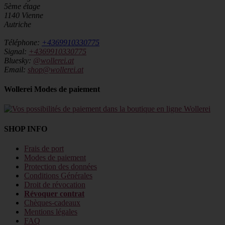
5ème étage
1140 Vienne
Autriche
Téléphone:
+4369910330775
Signal:
+4369910330775
Bluesky:
@wollerei.at
Email:
shop@wollerei.at
Wollerei Modes de paiement
SHOP INFO
Frais de port
Modes de paiement
Protection des données
Conditions Générales
Droit de révocation
Révoquer contrat
Chèques-cadeaux
Mentions légales
FAQ