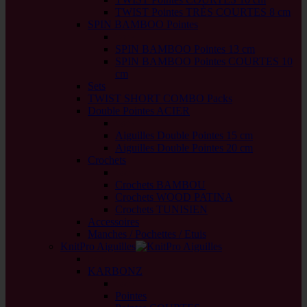
TWIST Pointes TRÈS COURTES 8 cm
SPIN BAMBOO Pointes
back
SPIN BAMBOO Pointes 13 cm
SPIN BAMBOO Pointes COURTES 10
cm
Sets
TWIST SHORT COMBO Packs
Double Pointes ACIER
back
Aiguilles Double Pointes 15 cm
Aiguilles Double Pointes 20 cm
Crochets
back
Crochets BAMBOU
Crochets WOOD PATINA
Crochets TUNISIEN
Accessoires
Manches / Pochettes / Etuis
KnitPro Aiguilles
back
KARBONZ
back
Pointes