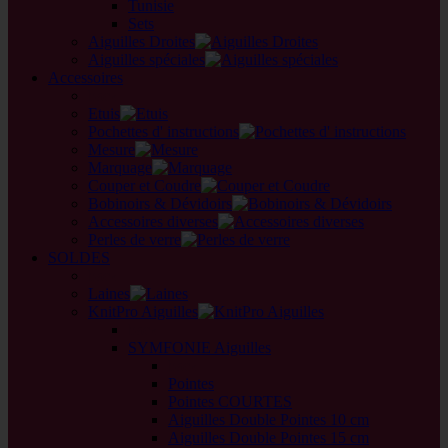
Tunisie
Sets
Aiguilles Droites
Aiguilles spéciales
Accessoires
back
Etuis
Pochettes d' instructions
Mesure
Marquage
Couper et Coudre
Bobinoirs & Dévidoirs
Accessoires diverses
Perles de verre
SOLDES
back
Laines
KnitPro Aiguilles
back
SYMFONIE Aiguilles
back
Pointes
Pointes COURTES
Aiguilles Double Pointes 10 cm
Aiguilles Double Pointes 15 cm