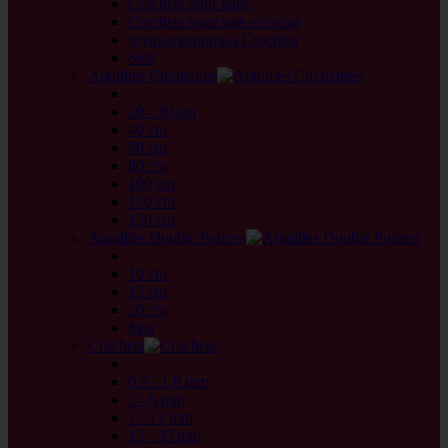
Crochets pour laine
Crochets pour soie et coton
prym.ergonomics Crochets
Sets
Aiguilles Circulaires
back
20 - 30 cm
40 cm
60 cm
80 cm
100 cm
120 cm
150 cm
Aiguilles Double Pointes
back
10 cm
15 cm
20 cm
Sets
Crochets
back
0,5 - 1,8 mm
2 - 6 mm
7 - 12 mm
15 - 35 mm