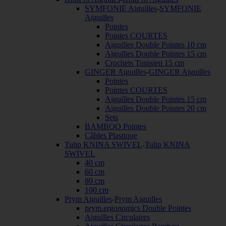
SYMFONIE Aiguilles
-
SYMFONIE
Aiguilles
Pointes
Pointes COURTES
Aiguilles Double Pointes 10 cm
Aiguilles Double Pointes 15 cm
Crochets Tunisien 15 cm
GINGER Aiguilles
-
GINGER Aiguilles
Pointes
Pointes COURTES
Aiguilles Double Pointes 15 cm
Aiguilles Double Pointes 20 cm
Sets
BAMBOO Pointes
Câbles Plastique
Tulip KNINA SWIVEL
-
Tulip KNINA
SWIVEL
40 cm
60 cm
80 cm
100 cm
Prym Aiguilles
-
Prym Aiguilles
prym.ergonomics Double Pointes
Aiguilles Circulaires