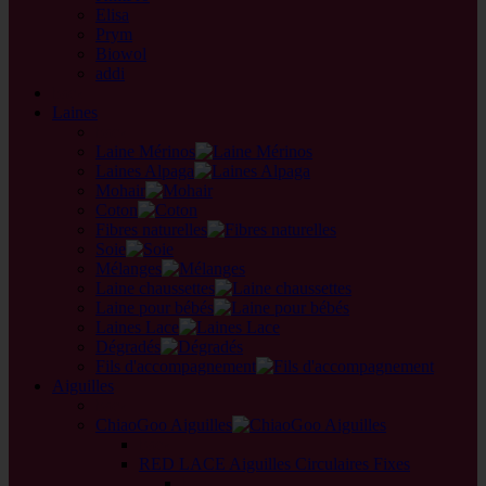
Elisa
Prym
Biowol
addi
back
Laines
back
Laine Mérinos
Laines Alpaga
Mohair
Coton
Fibres naturelles
Soie
Mélanges
Laine chaussettes
Laine pour bébés
Laines Lace
Dégradés
Fils d'accompagnement
Aiguilles
back
ChiaoGoo Aiguilles
back
RED LACE Aiguilles Circulaires Fixes
back