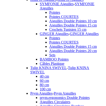
SYMFONIE Aiguilles
-
SYMFONIE
Aiguilles
Pointes
Pointes COURTES
Aiguilles Double Pointes 10 cm
Aiguilles Double Pointes 15 cm
Crochets Tunisien 15 cm
GINGER Aiguilles
-
GINGER Aiguilles
Pointes
Pointes COURTES
Aiguilles Double Pointes 15 cm
Aiguilles Double Pointes 20 cm
Sets
BAMBOO Pointes
Câbles Plastique
Tulip KNINA SWIVEL
-
Tulip KNINA
SWIVEL
40 cm
60 cm
80 cm
100 cm
Prym Aiguilles
-
Prym Aiguilles
prym.ergonomics Double Pointes
Aiguilles Circulaires