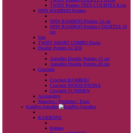
TWIST Pointes TRÈS COURTES 8 cm
SPIN BAMBOO Pointes
back
SPIN BAMBOO Pointes 13 cm
SPIN BAMBOO Pointes COURTES 10
cm
Sets
TWIST SHORT COMBO Packs
Double Pointes ACIER
back
Aiguilles Double Pointes 15 cm
Aiguilles Double Pointes 20 cm
Crochets
back
Crochets BAMBOU
Crochets WOOD PATINA
Crochets TUNISIEN
Accessoires
Manches / Pochettes / Etuis
KnitPro Aiguilles
back
KARBONZ
back
Pointes