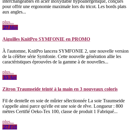
interchangeables en acier inoxydable hypoallergénique, conçues
pour offrir une ergonomie maximale lors du tricot. Les bords plats
aux angles...
plus...
27
May
Aiguilles KnitPro SYMFONIE en PROMO
À l'automne, KnitPro lancera SYMFONIE 2, une nouvelle version
de la célèbre série Symfonie. Cette nouvelle génération allie les
caractéristiques éprouvées de la gamme à de nouvelles...
plus...
15
Apr
Zitron Traumseide teinté à la main en 3 nouveaux coloris
Fil de dentelle en soie de mûrier sélectionnée La soie Traumseide
s'appelle ainsi parce qu'elle est une soie de rêve. Longueur : 800
mètres Certifié Oeko-Tex 100, classe de produit 1 Fabriqué...
plus...
27
Feb