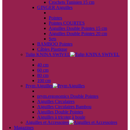
Crochets Tunisien 15 cm
GINGER Aiguilles
back
Pointes
Pointes COURTES
Aiguilles Double Pointes 15 cm
Aiguilles Double Pointes 20 cm
Sets
BAMBOO Pointes
Câbles Plastique
Tulip KNINA SWIVEL
back
40 cm
60 cm
80 cm
100 cm
Prym Aiguilles
back
prym.ergonomics Double Pointes
Aiguilles Circulaires
Aiguilles Circulaires Bambou
Aiguilles Double Pointes
Aiguilles à tricoter à boule
Aiguilles et Accessoires
Magazines