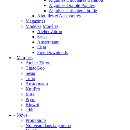
Aiguilles Circulaires Bambou
Aiguilles Double Pointes
Aiguilles à tricoter à boule
Aiguilles et Accessoires
Magazines
Modèles
-
Modèles
Atelier Zitron
Sesia
Austermann
Elisa
Free Downloads
-
Marques
Atelier Zitron
ChiaoGoo
Sesia
Tulip
Austermann
KnitPro
Elisa
Prym
Biowol
addi
-
News
Promotions
Nouveau dans la gamme