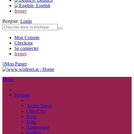
Deutsch
English
fermer
Bonjour
Login
Mon Compte
Checkout
Se connecter
fermer
0
Mon Panier
Menu
fermer
Marques
retour
Atelier Zitron
ChiaoGoo
Sesia
Tulip
Austermann
KnitPro