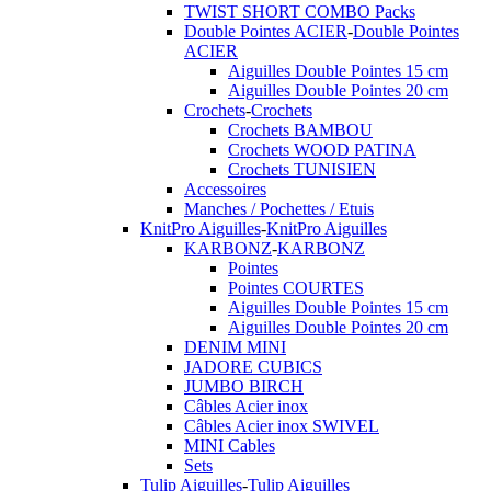
TWIST SHORT COMBO Packs
Double Pointes ACIER
-
Double Pointes
ACIER
Aiguilles Double Pointes 15 cm
Aiguilles Double Pointes 20 cm
Crochets
-
Crochets
Crochets BAMBOU
Crochets WOOD PATINA
Crochets TUNISIEN
Accessoires
Manches / Pochettes / Etuis
KnitPro Aiguilles
-
KnitPro Aiguilles
KARBONZ
-
KARBONZ
Pointes
Pointes COURTES
Aiguilles Double Pointes 15 cm
Aiguilles Double Pointes 20 cm
DENIM MINI
JADORE CUBICS
JUMBO BIRCH
Câbles Acier inox
Câbles Acier inox SWIVEL
MINI Cables
Sets
Tulip Aiguilles
-
Tulip Aiguilles