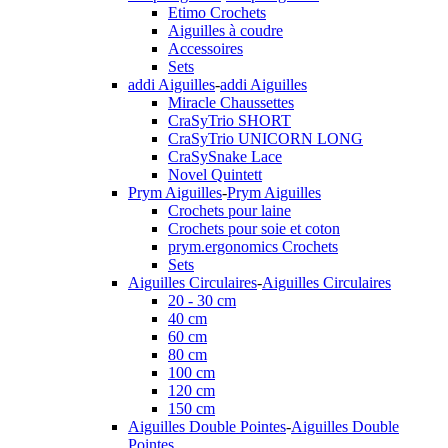
Etimo Crochets
Aiguilles à coudre
Accessoires
Sets
addi Aiguilles
-
addi Aiguilles
Miracle Chaussettes
CraSyTrio SHORT
CraSyTrio UNICORN LONG
CraSySnake Lace
Novel Quintett
Prym Aiguilles
-
Prym Aiguilles
Crochets pour laine
Crochets pour soie et coton
prym.ergonomics Crochets
Sets
Aiguilles Circulaires
-
Aiguilles Circulaires
20 - 30 cm
40 cm
60 cm
80 cm
100 cm
120 cm
150 cm
Aiguilles Double Pointes
-
Aiguilles Double
Pointes