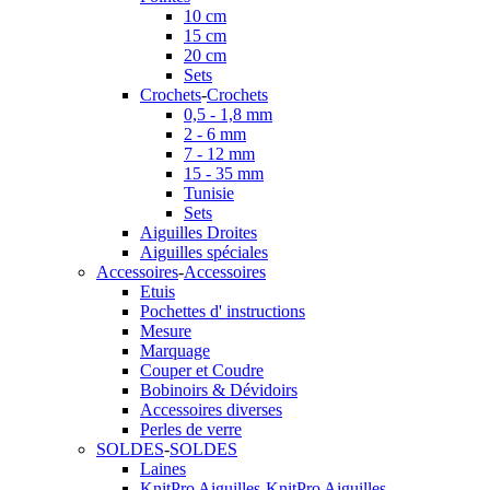
10 cm
15 cm
20 cm
Sets
Crochets
-
Crochets
0,5 - 1,8 mm
2 - 6 mm
7 - 12 mm
15 - 35 mm
Tunisie
Sets
Aiguilles Droites
Aiguilles spéciales
Accessoires
-
Accessoires
Etuis
Pochettes d' instructions
Mesure
Marquage
Couper et Coudre
Bobinoirs & Dévidoirs
Accessoires diverses
Perles de verre
SOLDES
-
SOLDES
Laines
KnitPro Aiguilles
-
KnitPro Aiguilles