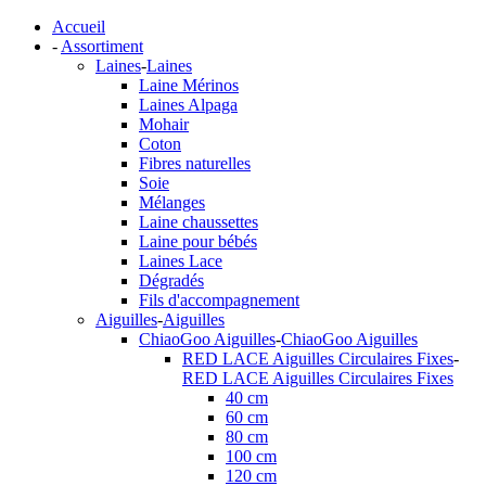
Accueil
-
Assortiment
Laines
-
Laines
Laine Mérinos
Laines Alpaga
Mohair
Coton
Fibres naturelles
Soie
Mélanges
Laine chaussettes
Laine pour bébés
Laines Lace
Dégradés
Fils d'accompagnement
Aiguilles
-
Aiguilles
ChiaoGoo Aiguilles
-
ChiaoGoo Aiguilles
RED LACE Aiguilles Circulaires Fixes
-
RED LACE Aiguilles Circulaires Fixes
40 cm
60 cm
80 cm
100 cm
120 cm