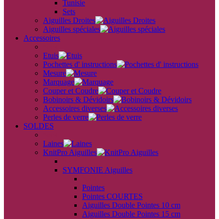
Tunisie
Sets
Aiguilles Droites
Aiguilles spéciales
Accessoires
back
Etuis
Pochettes d' instructions
Mesure
Marquage
Couper et Coudre
Bobinoirs & Dévidoirs
Accessoires diverses
Perles de verre
SOLDES
back
Laines
KnitPro Aiguilles
back
SYMFONIE Aiguilles
back
Pointes
Pointes COURTES
Aiguilles Double Pointes 10 cm
Aiguilles Double Pointes 15 cm