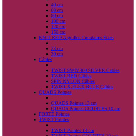
40 cm
60 cm
80 cm
100 cm
120 cm
150 cm
KNIT RED Aiguilles Circulaires Fixes
back
23 cm
30 cm
Câbles
back
TWIST SWIV360 SILVER Cables
TWIST RED Câbles
SPIN NYLON Câbles
TWIST X-FLEX BLUE Câbles
QUADS Pointes
back
QUADS Pointes 13 cm
QUADS Pointes COURTES 10 cm
FORTÉ Pointes
TWIST Pointes
back
TWIST Pointes 13 cm
TWIST Pointes COURTES 10 cm