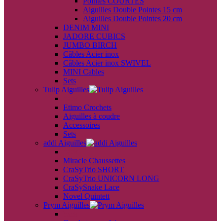
Pointes COURTES
Aiguilles Double Pointes 15 cm
Aiguilles Double Pointes 20 cm
DENIM MINI
JADORE CUBICS
JUMBO BIRCH
Câbles Acier inox
Câbles Acier inox SWIVEL
MINI Cables
Sets
Tulip Aiguilles
back
Etimo Crochets
Aiguilles à coudre
Accessoires
Sets
addi Aiguilles
back
Miracle Chaussettes
CraSyTrio SHORT
CraSyTrio UNICORN LONG
CraSySnake Lace
Novel Quintett
Prym Aiguilles
back