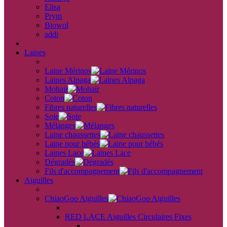
Elisa
Prym
Biowol
addi
back
Laines
back
Laine Mérinos
Laines Alpaga
Mohair
Coton
Fibres naturelles
Soie
Mélanges
Laine chaussettes
Laine pour bébés
Laines Lace
Dégradés
Fils d'accompagnement
Aiguilles
back
ChiaoGoo Aiguilles
back
RED LACE Aiguilles Circulaires Fixes
back