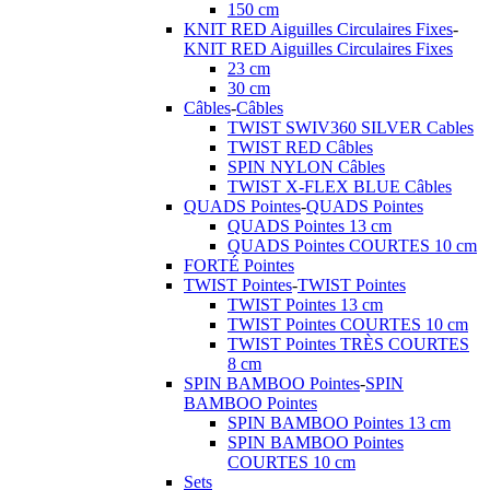
150 cm
KNIT RED Aiguilles Circulaires Fixes
-
KNIT RED Aiguilles Circulaires Fixes
23 cm
30 cm
Câbles
-
Câbles
TWIST SWIV360 SILVER Cables
TWIST RED Câbles
SPIN NYLON Câbles
TWIST X-FLEX BLUE Câbles
QUADS Pointes
-
QUADS Pointes
QUADS Pointes 13 cm
QUADS Pointes COURTES 10 cm
FORTÉ Pointes
TWIST Pointes
-
TWIST Pointes
TWIST Pointes 13 cm
TWIST Pointes COURTES 10 cm
TWIST Pointes TRÈS COURTES
8 cm
SPIN BAMBOO Pointes
-
SPIN
BAMBOO Pointes
SPIN BAMBOO Pointes 13 cm
SPIN BAMBOO Pointes
COURTES 10 cm
Sets