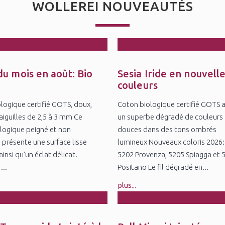
WOLLEREI NOUVEAUTÉS
8
25
l
Jul
du mois en août: Bio
Sesia Iride en nouvell
5
couleurs
logique certifié GOTS, doux,
Coton biologique certifié GOTS 
aiguilles de 2,5 à 3 mm Ce
un superbe dégradé de couleurs
logique peigné et non
douces dans des tons ombrés
 présente une surface lisse
lumineux Nouveaux coloris 2026:
insi qu'un éclat délicat.
5202 Provenza, 5205 Spiagga et 
...
Positano Le fil dégradé en...
plus...
5
27