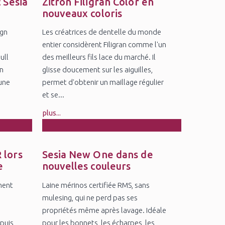
Feb
 Sesia
Zitron Filigran Color en
nouveaux coloris
ign
Les créatrices de dentelle du monde
entier considèrent Filigran comme l'un
ull
des meilleurs fils lace du marché. Il
un
glisse doucement sur les aiguilles,
une
permet d'obtenir un maillage régulier
et se...
plus...
27
Oct
 lors
Sesia New One dans de
e
nouvelles couleurs
ment
Laine mérinos certifiée RMS, sans
mulesing, qui ne perd pas ses
propriétés même après lavage. Idéale
puis
pour les bonnets, les écharpes, les