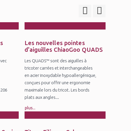
19
Jun
es
Les nouvelles pointes
d'aiguilles ChiaoGoo QUADS
avec
Les QUADS™ sont des aiguilles à
tricoter carrées et interchangeables
en acier inoxydable hypoallergénique,
conçues pour offrir une ergonomie
5206
maximale lors du tricot. Les bords
plats aux angles...
plus...
18