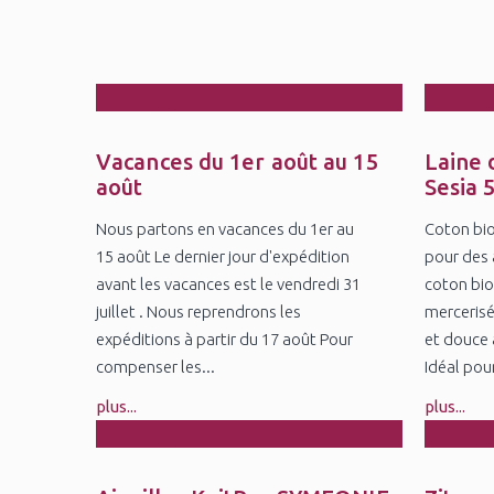
28
2
Jul
Ju
Vacances du 1er août au 15
Laine 
août
Sesia 
Nous partons en vacances du 1er au
Coton bio
15 août Le dernier jour d'expédition
pour des 
avant les vacances est le vendredi 31
coton bio
juillet . Nous reprendrons les
mercerisé
expéditions à partir du 17 août Pour
et douce a
compenser les...
Idéal pour
plus...
plus...
27
1