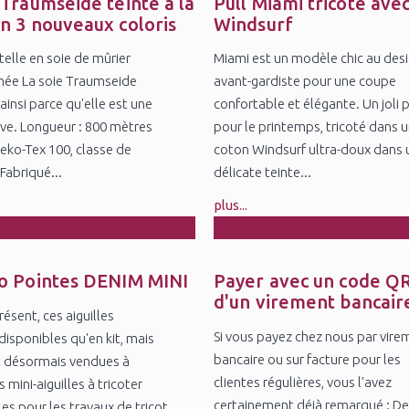
r
Feb
 Traumseide teinté à la
Pull Miami tricoté avec
n 3 nouveaux coloris
Windsurf
telle en soie de mûrier
Miami est un modèle chic au des
née La soie Traumseide
avant-gardiste pour une coupe
ainsi parce qu'elle est une
confortable et élégante. Un joli p
êve. Longueur : 800 mètres
pour le printemps, tricoté dans 
Oeko-Tex 100, classe de
coton Windsurf ultra-doux dans 
Fabriqué...
délicate teinte...
plus...
5
4
v
Nov
o Pointes DENIM MINI
Payer avec un code QR
d'un virement bancair
ésent, ces aiguilles
Si vous payez chez nous par vire
disponibles qu'en kit, mais
bancaire ou sur facture pour les
t désormais vendues à
clientes régulières, vous l'avez
s mini-aiguilles à tricoter
certainement déjà remarqué : De
es pour les travaux de tricot