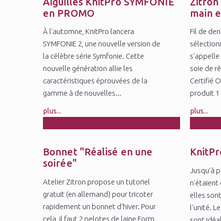
May
Ap
Aiguilles KnitPro SYMFONIE
Zitron
en PROMO
main e
À l'automne, KnitPro lancera
Fil de den
SYMFONIE 2, une nouvelle version de
sélection
la célèbre série Symfonie. Cette
s'appelle 
nouvelle génération allie les
soie de r
caractéristiques éprouvées de la
Certifié 
gamme à de nouvelles...
produit 1 
plus...
plus...
18
Jan
No
Bonnet "Réalisé en une
KnitPr
soirée"
Jusqu'à pr
Atelier Zitron propose un tutoriel
n'étaient 
gratuit (en allemand) pour tricoter
elles son
rapidement un bonnet d'hiver. Pour
l'unité. Le
cela, il faut 2 pelotes de laine Form
sont idéal