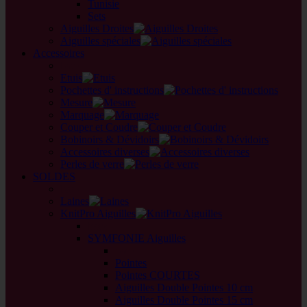
Tunisie
Sets
Aiguilles Droites
Aiguilles spéciales
Accessoires
back
Etuis
Pochettes d' instructions
Mesure
Marquage
Couper et Coudre
Bobinoirs & Dévidoirs
Accessoires diverses
Perles de verre
SOLDES
back
Laines
KnitPro Aiguilles
back
SYMFONIE Aiguilles
back
Pointes
Pointes COURTES
Aiguilles Double Pointes 10 cm
Aiguilles Double Pointes 15 cm