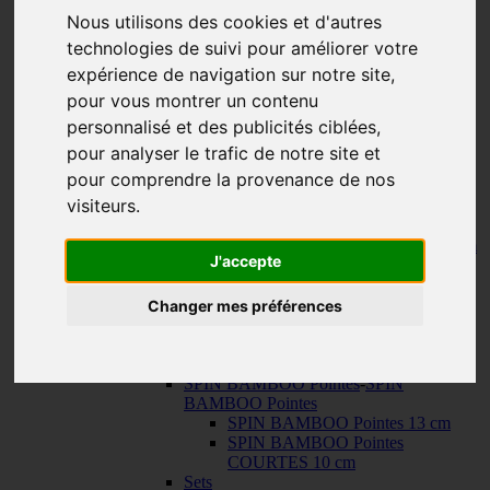
150 cm
Nous utilisons des cookies et d'autres
KNIT RED Aiguilles Circulaires Fixes
-
technologies de suivi pour améliorer votre
KNIT RED Aiguilles Circulaires Fixes
23 cm
expérience de navigation sur notre site,
30 cm
pour vous montrer un contenu
Câbles
-
Câbles
personnalisé et des publicités ciblées,
TWIST SWIV360 SILVER Cables
TWIST RED Câbles
pour analyser le trafic de notre site et
SPIN NYLON Câbles
pour comprendre la provenance de nos
TWIST X-FLEX BLUE Câbles
visiteurs.
QUADS Pointes
-
QUADS Pointes
QUADS Pointes 13 cm
QUADS Pointes COURTES 10 cm
J'accepte
FORTÉ Pointes
TWIST Pointes
-
TWIST Pointes
TWIST Pointes 13 cm
Changer mes préférences
TWIST Pointes COURTES 10 cm
TWIST Pointes TRÈS COURTES
8 cm
SPIN BAMBOO Pointes
-
SPIN
BAMBOO Pointes
SPIN BAMBOO Pointes 13 cm
SPIN BAMBOO Pointes
COURTES 10 cm
Sets