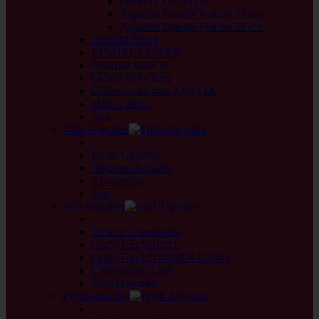
Pointes COURTES
Aiguilles Double Pointes 15 cm
Aiguilles Double Pointes 20 cm
DENIM MINI
JADORE CUBICS
JUMBO BIRCH
Câbles Acier inox
Câbles Acier inox SWIVEL
MINI Cables
Sets
Tulip Aiguilles
back
Etimo Crochets
Aiguilles à coudre
Accessoires
Sets
addi Aiguilles
back
Miracle Chaussettes
CraSyTrio SHORT
CraSyTrio UNICORN LONG
CraSySnake Lace
Novel Quintett
Prym Aiguilles
back