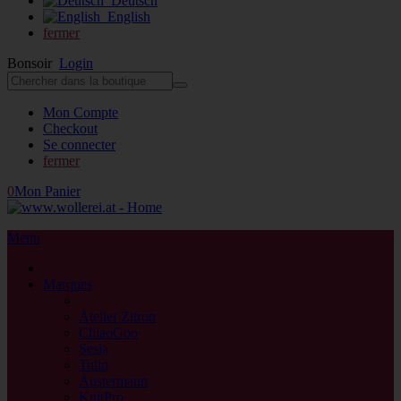
Deutsch
English
fermer
Bonsoir
Login
Mon Compte
Checkout
Se connecter
fermer
0
Mon Panier
Menu
fermer
Marques
retour
Atelier Zitron
ChiaoGoo
Sesia
Tulip
Austermann
KnitPro