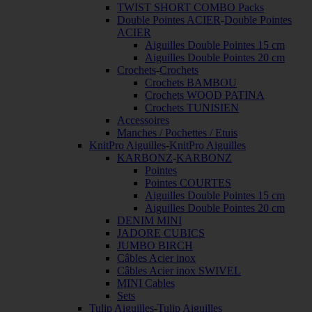
TWIST SHORT COMBO Packs
Double Pointes ACIER
-
Double Pointes
ACIER
Aiguilles Double Pointes 15 cm
Aiguilles Double Pointes 20 cm
Crochets
-
Crochets
Crochets BAMBOU
Crochets WOOD PATINA
Crochets TUNISIEN
Accessoires
Manches / Pochettes / Etuis
KnitPro Aiguilles
-
KnitPro Aiguilles
KARBONZ
-
KARBONZ
Pointes
Pointes COURTES
Aiguilles Double Pointes 15 cm
Aiguilles Double Pointes 20 cm
DENIM MINI
JADORE CUBICS
JUMBO BIRCH
Câbles Acier inox
Câbles Acier inox SWIVEL
MINI Cables
Sets
Tulip Aiguilles
-
Tulip Aiguilles