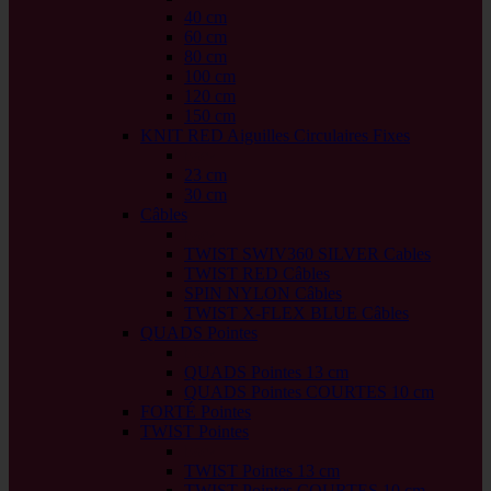
40 cm
60 cm
80 cm
100 cm
120 cm
150 cm
KNIT RED Aiguilles Circulaires Fixes
back
23 cm
30 cm
Câbles
back
TWIST SWIV360 SILVER Cables
TWIST RED Câbles
SPIN NYLON Câbles
TWIST X-FLEX BLUE Câbles
QUADS Pointes
back
QUADS Pointes 13 cm
QUADS Pointes COURTES 10 cm
FORTÉ Pointes
TWIST Pointes
back
TWIST Pointes 13 cm
TWIST Pointes COURTES 10 cm