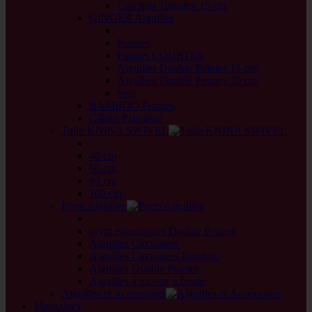
Crochets Tunisien 15 cm
GINGER Aiguilles
back
Pointes
Pointes COURTES
Aiguilles Double Pointes 15 cm
Aiguilles Double Pointes 20 cm
Sets
BAMBOO Pointes
Câbles Plastique
Tulip KNINA SWIVEL
back
40 cm
60 cm
80 cm
100 cm
Prym Aiguilles
back
prym.ergonomics Double Pointes
Aiguilles Circulaires
Aiguilles Circulaires Bambou
Aiguilles Double Pointes
Aiguilles à tricoter à boule
Aiguilles et Accessoires
Magazines