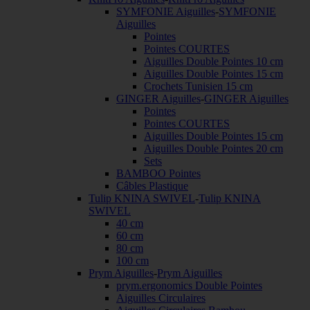
SYMFONIE Aiguilles
-
SYMFONIE
Aiguilles
Pointes
Pointes COURTES
Aiguilles Double Pointes 10 cm
Aiguilles Double Pointes 15 cm
Crochets Tunisien 15 cm
GINGER Aiguilles
-
GINGER Aiguilles
Pointes
Pointes COURTES
Aiguilles Double Pointes 15 cm
Aiguilles Double Pointes 20 cm
Sets
BAMBOO Pointes
Câbles Plastique
Tulip KNINA SWIVEL
-
Tulip KNINA
SWIVEL
40 cm
60 cm
80 cm
100 cm
Prym Aiguilles
-
Prym Aiguilles
prym.ergonomics Double Pointes
Aiguilles Circulaires