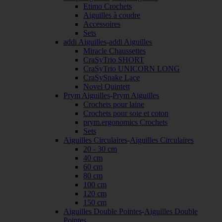
Etimo Crochets
Aiguilles à coudre
Accessoires
Sets
addi Aiguilles
-
addi Aiguilles
Miracle Chaussettes
CraSyTrio SHORT
CraSyTrio UNICORN LONG
CraSySnake Lace
Novel Quintett
Prym Aiguilles
-
Prym Aiguilles
Crochets pour laine
Crochets pour soie et coton
prym.ergonomics Crochets
Sets
Aiguilles Circulaires
-
Aiguilles Circulaires
20 - 30 cm
40 cm
60 cm
80 cm
100 cm
120 cm
150 cm
Aiguilles Double Pointes
-
Aiguilles Double
Pointes