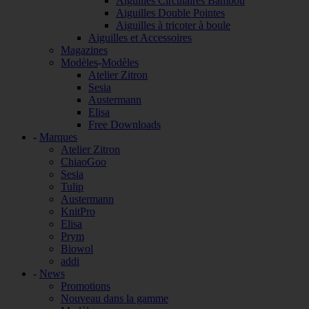
Aiguilles Circulaires Bambou
Aiguilles Double Pointes
Aiguilles à tricoter à boule
Aiguilles et Accessoires
Magazines
Modèles
-
Modèles
Atelier Zitron
Sesia
Austermann
Elisa
Free Downloads
-
Marques
Atelier Zitron
ChiaoGoo
Sesia
Tulip
Austermann
KnitPro
Elisa
Prym
Biowol
addi
-
News
Promotions
Nouveau dans la gamme