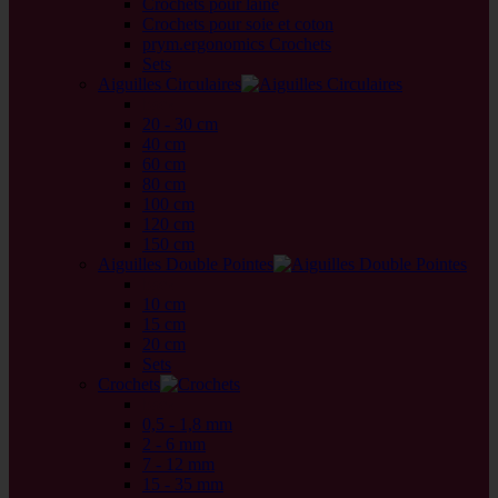
Crochets pour laine
Crochets pour soie et coton
prym.ergonomics Crochets
Sets
Aiguilles Circulaires
back
20 - 30 cm
40 cm
60 cm
80 cm
100 cm
120 cm
150 cm
Aiguilles Double Pointes
back
10 cm
15 cm
20 cm
Sets
Crochets
back
0,5 - 1,8 mm
2 - 6 mm
7 - 12 mm
15 - 35 mm