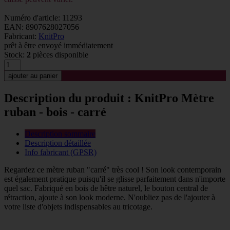
Numéro d'article: 11293
EAN: 8907628027056
Fabricant:
KnitPro
prêt à être envoyé immédiatement
Stock:
2
pièces disponible
Description du produit : KnitPro Mètre
ruban - bois - carré
Description sommaire
Description détaillée
Info fabricant (GPSR)
Regardez ce mètre ruban "carré" très cool ! Son look contemporain
est également pratique puisqu'il se glisse parfaitement dans n'importe
quel sac. Fabriqué en bois de hêtre naturel, le bouton central de
rétraction, ajoute à son look moderne. N'oubliez pas de l'ajouter à
votre liste d'objets indispensables au tricotage.