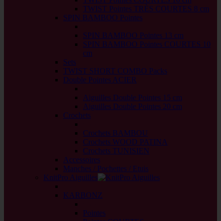
TWIST Pointes TRÈS COURTES 8 cm
SPIN BAMBOO Pointes
back
SPIN BAMBOO Pointes 13 cm
SPIN BAMBOO Pointes COURTES 10
cm
Sets
TWIST SHORT COMBO Packs
Double Pointes ACIER
back
Aiguilles Double Pointes 15 cm
Aiguilles Double Pointes 20 cm
Crochets
back
Crochets BAMBOU
Crochets WOOD PATINA
Crochets TUNISIEN
Accessoires
Manches / Pochettes / Etuis
KnitPro Aiguilles
back
KARBONZ
back
Pointes