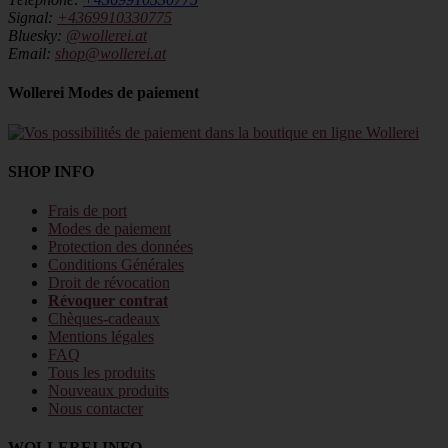
Signal:
+4369910330775
Bluesky:
@wollerei.at
Email:
shop@wollerei.at
Wollerei Modes de paiement
SHOP INFO
Frais de port
Modes de paiement
Protection des données
Conditions Générales
Droit de révocation
Révoquer contrat
Chèques-cadeaux
Mentions légales
FAQ
Tous les produits
Nouveaux produits
Nous contacter
WOLLEREI INFO