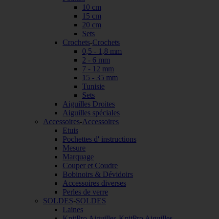
10 cm
15 cm
20 cm
Sets
Crochets
-
Crochets
0,5 - 1,8 mm
2 - 6 mm
7 - 12 mm
15 - 35 mm
Tunisie
Sets
Aiguilles Droites
Aiguilles spéciales
Accessoires
-
Accessoires
Etuis
Pochettes d' instructions
Mesure
Marquage
Couper et Coudre
Bobinoirs & Dévidoirs
Accessoires diverses
Perles de verre
SOLDES
-
SOLDES
Laines
KnitPro Aiguilles
-
KnitPro Aiguilles