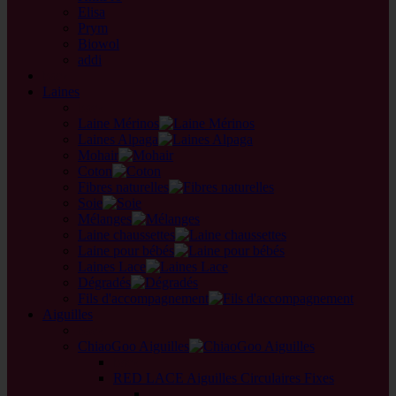
Elisa
Prym
Biowol
addi
back
Laines
back
Laine Mérinos
Laines Alpaga
Mohair
Coton
Fibres naturelles
Soie
Mélanges
Laine chaussettes
Laine pour bébés
Laines Lace
Dégradés
Fils d'accompagnement
Aiguilles
back
ChiaoGoo Aiguilles
back
RED LACE Aiguilles Circulaires Fixes
back