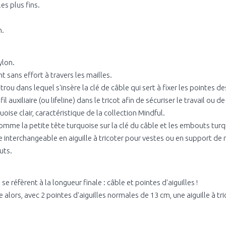
les plus fins.
n.
ylon.
t sans effort à travers les mailles.
ou dans lequel s'insère la clé de câble qui sert à fixer les pointes des
 auxiliaire (ou lifeline) dans le tricot afin de sécuriser le travail ou 
ise clair, caractéristique de la collection Mindful.
me la petite tête turquoise sur la clé du câble et les embouts turqu
nterchangeable en aiguille à tricoter pour vestes ou en support de m
uts.
e réfèrent à la longueur finale : câble et pointes d'aiguilles !
ors, avec 2 pointes d'aiguilles normales de 13 cm, une aiguille à tric