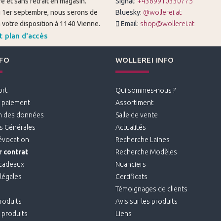
e et sans retrait en magasin.
Signal:
+4369910330775
du 1er septembre, nous serons de
Bluesky:
@wollerei.at
votre disposition à 1140 Vienne.
Email:
shop@wollerei.at
t plan d'accès
NFO
WOLLEREI INFO
ort
Qui sommes-nous ?
 paiement
Assortiment
n des données
Salle de vente
s Générales
Actualités
révocation
Recherche Laines
 contrat
Recherche Modèles
cadeaux
Nuanciers
légales
Certificats
Témoignages de clients
roduits
Avis sur les produits
produits
Liens