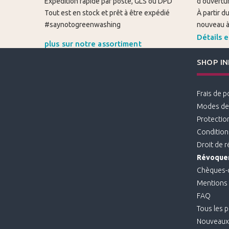
Expédition rapide par poste, GLS ou DPD
d'ouvertur
Tout est en stock et prêt à être expédié
À partir 
#saynotogreenwashing
nouveau à 
Détails e
plus sur notre assortiment
SHOP I
Frais de p
Modes de
Protectio
Condition
Droit de 
Révoquer
Chèques-
Mentions 
FAQ
Tous les p
Nouveaux 